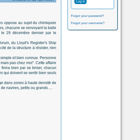
Forgot your password?
 les oppose au sujet du chimiquier
Forgot your username?
nes, chacune se renvoyant la balle
 le 29 décembre dernier par le
orum, du Lloyd's Register's Ship
é de la structure à résister, rien
s simple et bien connue. Personne
 mais pas chez moi". Cette affaire
 finira bien par se briser, chacun
rs qui doivent se sentir bien seuls
rage dans zones à haute densité de
e navires, petits ou grands.....