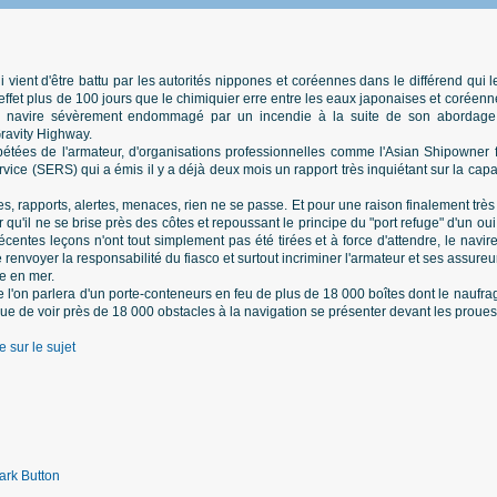
ui vient d'être battu par les autorités nippones et coréennes dans le différend qui
 effet plus de 100 jours que le chimiquier erre entre les eaux japonaises et coréen
r le navire sévèrement endommagé par un incendie à la suite de son abordage
Gravity Highway.
tées de l'armateur, d'organisations professionnelles comme l'Asian Shipowner f
e (SERS) qui a émis il y a déjà deux mois un rapport très inquiétant sur la capacit
 rapports, alertes, menaces, rien ne se passe. Et pour une raison finalement trè
 qu'il ne se brise près des côtes et repoussant le principe du "port refuge" d'un oui
centes leçons n'ont tout simplement pas été tirées et à force d'attendre, le navire
 renvoyer la responsabilité du fiasco et surtout incriminer l'armateur et ses assureu
ce en mer.
ue l'on parlera d'un porte-conteneurs en feu de plus de 18 000 boîtes dont le nauf
que de voir près de 18 000 obstacles à la navigation se présenter devant les proues d
e sur le sujet