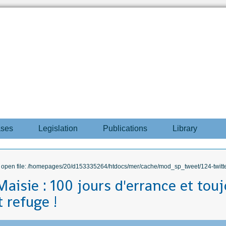
ases
Legislation
Publications
Library
to open file: /homepages/20/d153335264/htdocs/mer/cache/mod_sp_tweet/124-twitte
aisie : 100 jours d'errance et tou
 refuge !