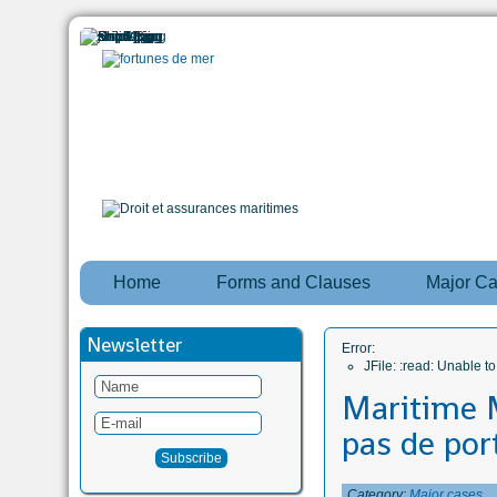
Home
Forms and Clauses
Major C
Newsletter
Error:
JFile: :read: Unable 
Maritime M
pas de port
Category:
Major cases