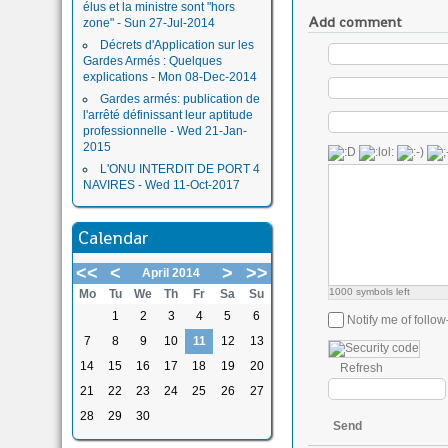
élus et la ministre sont "hors
Add comment
zone" - Sun 27-Jul-2014
Décrets d'Application sur les
Gardes Armés : Quelques
explications - Mon 08-Dec-2014
Gardes armés: publication de
l'arrêté définissant leur aptitude
professionnelle - Wed 21-Jan-
2015
L'ONU INTERDIT DE PORT 4
NAVIRES - Wed 11-Oct-2017
Calendar
<<
<
>
>>
April 2014
1000
symbols left
Mo
Tu
We
Th
Fr
Sa
Su
1
2
3
4
5
6
Notify me of foll
7
8
9
10
11
12
13
14
15
16
17
18
19
20
Refresh
21
22
23
24
25
26
27
28
29
30
Send