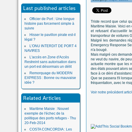
Last published articles
Officier de Port : Une longue
Triste record que celui q
histoire pas forcement simple à
Maritime Maisie. Voici en
suivre
et refusant d'accueilli
Hisser le pavillon pirate est-il
transporteur de voitures 
légal ?
Malgré les demandes répé
Emergency Response Servic
L'ONU INTERDIT DE PORT 4
n'a bougé.
NAVIRES
Mais malgré ces demandes,
L'accès en Zone d'Accès
ne veut du navire, de peur
Restreint sans autorisation dans
actuelle montre que les ré
un port est désormais un délit
des états pouvant alors se
Remorquage du MODERN
face à ce déni d'assistan
EXPRESS : Bonne ou mauvaise
Que se passera t'il lorsq
idée ?
fréquentation, avec le ris
Voir notre précédent articl
Related Articles
Maritime Maisie : Nouvel
exemple de l'échec de la
politique des ports refuges - Thu
20-Feb-2014
COSTA CONCORDIA : Les