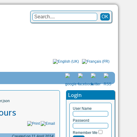
Login
r.json
User Name
jours
Password
Remember Me
Created on 11 April 2014