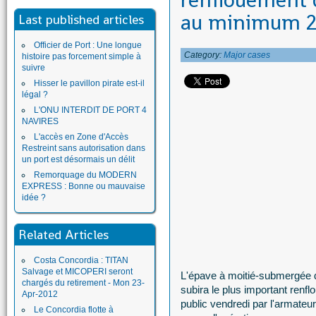
renflouement d
au minimum 23
Last published articles
Officier de Port : Une longue
Category:
Major cases
histoire pas forcement simple à
suivre
Hisser le pavillon pirate est-il
légal ?
L'ONU INTERDIT DE PORT 4
NAVIRES
L'accès en Zone d'Accès
Restreint sans autorisation dans
un port est désormais un délit
Remorquage du MODERN
EXPRESS : Bonne ou mauvaise
idée ?
Related Articles
Costa Concordia : TITAN
Salvage et MICOPERI seront
L'épave à moitié-submergée d
chargés du retirement - Mon 23-
subira le plus important renf
Apr-2012
public vendredi par l'armateur
Le Concordia flotte à