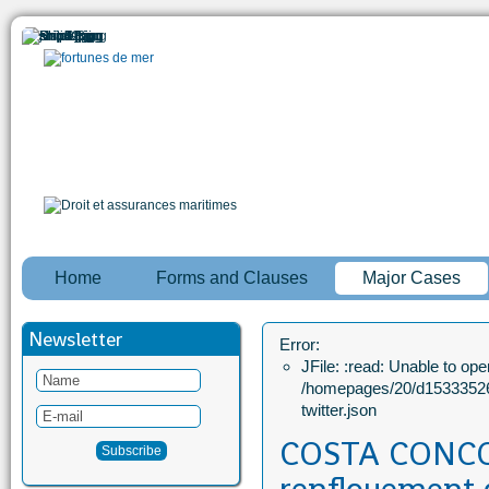
Home
Forms and Clauses
Major Cases
Newsletter
Error:
JFile: :read: Unable to open
/homepages/20/d15333526
twitter.json
COSTA CONCOR