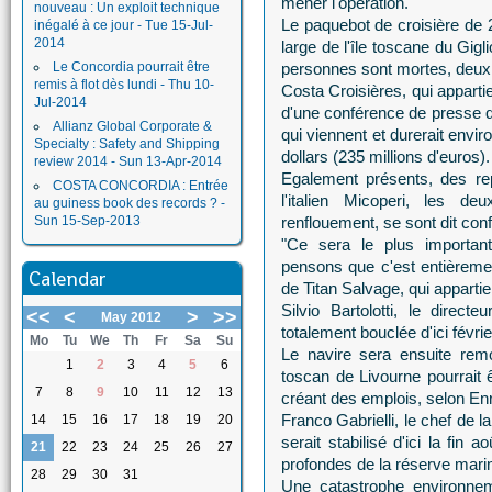
mener l'opération.
nouveau : Un exploit technique
Le paquebot de croisière de 2
inégalé à ce jour - Tue 15-Jul-
2014
large de l'île toscane du Gigl
Le Concordia pourrait être
personnes sont mortes, deux 
remis à flot dès lundi - Thu 10-
Costa Croisières, qui appart
Jul-2014
d'une conférence de presse 
Allianz Global Corporate &
qui viennent et durerait envi
Specialty : Safety and Shipping
dollars (235 millions d'euros).
review 2014 - Sun 13-Apr-2014
Egalement présents, des rep
COSTA CONCORDIA : Entrée
l'italien Micoperi, les d
au guiness book des records ? -
Sun 15-Sep-2013
renflouement, se sont dit con
"Ce sera le plus important
pensons que c'est entièremen
Calendar
de Titan Salvage, qui appart
Silvio Bartolotti, le direct
<<
<
>
>>
May 2012
totalement bouclée d'ici févri
Mo
Tu
We
Th
Fr
Sa
Su
Le navire sera ensuite remor
1
2
3
4
5
6
toscan de Livourne pourrait 
7
8
9
10
11
12
13
créant des emplois, selon Enr
Franco Gabrielli, le chef de l
14
15
16
17
18
19
20
serait stabilisé d'ici la fin
21
22
23
24
25
26
27
profondes de la réserve marin
28
29
30
31
Une catastrophe environnem