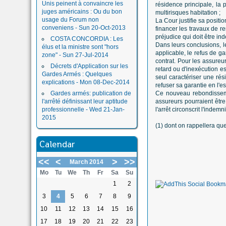
Unis peinent à convaincre les
résidence principale, la 
juges américains : Ou du bon
multirisques habitation ;
usage du Forum non
La Cour justifie sa positi
conveniens - Sun 20-Oct-2013
financer les travaux de r
préjudice qui doit être in
COSTA CONCORDIA : Les
Dans leurs conclusions, le
élus et la ministre sont "hors
applicable, le refus de g
zone" - Sun 27-Jul-2014
contrat. Pour les assureu
Décrets d'Application sur les
retard ou d'inexécution es
Gardes Armés : Quelques
seul caractériser une rés
explications - Mon 08-Dec-2014
refuser sa garantie en l'e
Gardes armés: publication de
Ce nouveau rebondissemen
l'arrêté définissant leur aptitude
assureurs pourraient être
professionnelle - Wed 21-Jan-
l'arrêt circonscrit l'inde
2015
(1) dont on rappellera qu
Calendar
<<
<
>
>>
March 2014
Mo
Tu
We
Th
Fr
Sa
Su
1
2
3
4
5
6
7
8
9
10
11
12
13
14
15
16
17
18
19
20
21
22
23