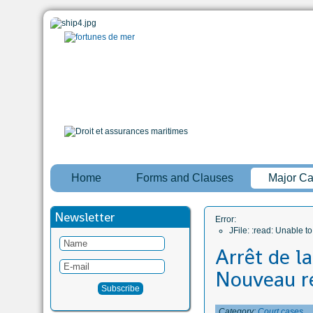
Home
Forms and Clauses
Major C
Newsletter
Error:
JFile: :read: Unable 
Arrêt de la
Nouveau r
Category:
Court cases