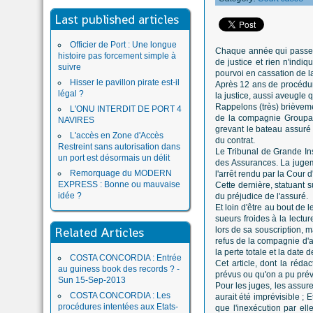
Last published articles
Officier de Port : Une longue
Chaque année qui passe a
histoire pas forcement simple à
de justice et rien n'indiq
suivre
pourvoi en cassation de l
Hisser le pavillon pirate est-il
Après 12 ans de procédure,
légal ?
la justice, aussi aveugle 
Rappelons (très) brièveme
L'ONU INTERDIT DE PORT 4
de la compagnie Groupama
NAVIRES
grevant le bateau assuré a
L'accès en Zone d'Accès
du contrat.
Restreint sans autorisation dans
Le Tribunal de Grande In
un port est désormais un délit
des Assurances. La jugeme
Remorquage du MODERN
l'arrêt rendu par la Cour d
EXPRESS : Bonne ou mauvaise
Cette dernière, statuant s
idée ?
du préjudice de l'assuré.
Et loin d'être au bout de
sueurs froides à la lectu
Related Articles
lors de sa souscription, 
refus de la compagnie d'a
la perte totale et la dat
COSTA CONCORDIA : Entrée
Cet article, dont la réd
au guiness book des records ? -
prévus ou qu'on a pu prévo
Sun 15-Sep-2013
Pour les juges, les assur
COSTA CONCORDIA : Les
aurait été imprévisible ; 
procédures intentées aux Etats-
que l'inexécution par ell