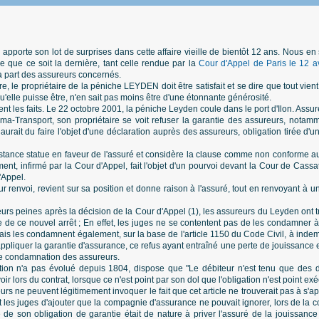
pporte son lot de surprises dans cette affaire vieille de bientôt 12 ans. Nous e
ue que ce soit la dernière, tant celle rendue par la
Cour d'Appel de Paris le 12 a
a part des assureurs concernés.
 le propriétaire de la péniche LEYDEN doit être satisfait et se dire que tout vient 
qu'elle puisse être, n'en sait pas moins être d'une étonnante générosité.
nt les faits. Le 22 octobre 2001, la péniche Leyden coule dans le port d'Ilon. Ass
-Transport, son propriétaire se voit refuser la garantie des assureurs, notam
urait du faire l'objet d'une déclaration auprès des assureurs, obligation tirée d'u
stance statue en faveur de l'assuré et considère la clause comme non conforme 
nt, infirmé par la Cour d'Appel, fait l'objet d'un pourvoi devant la Cour de Cassa
'Appel.
ur renvoi, revient sur sa position et donne raison à l'assuré, tout en renvoyant à 
 leurs peines après la décision de la Cour d'Appel (1), les assureurs du Leyden ont
re de ce nouvel arrêt ; En effet, les juges ne se contentent pas de les condamner 
mais les condamnent également, sur la base de l'article 1150 du Code Civil, à inde
ppliquer la garantie d'assurance, ce refus ayant entraîné une perte de jouissance 
e de condamnation des assureurs.
action n'a pas évolué depuis 1804, dispose que "Le débiteur n'est tenu que des 
ir lors du contrat, lorsque ce n'est point par son dol que l'obligation n'est point exé
eurs ne peuvent légitimement invoquer le fait que cet article ne trouverait pas à s
Et les juges d'ajouter que la compagnie d'assurance ne pouvait ignorer, lors de la 
e de son obligation de garantie était de nature à priver l'assuré de la jouissance