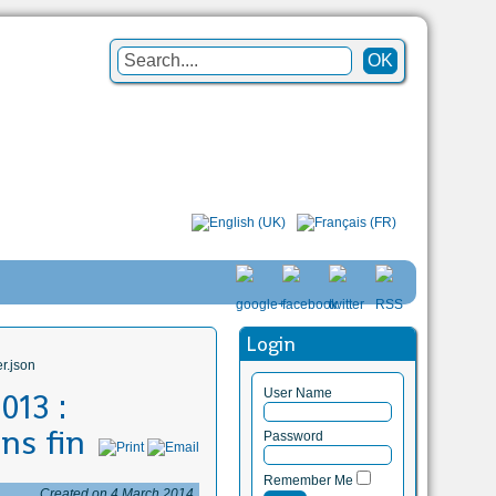
Login
r.json
User Name
013 :
ns fin
Password
Remember Me
Created on 4 March 2014