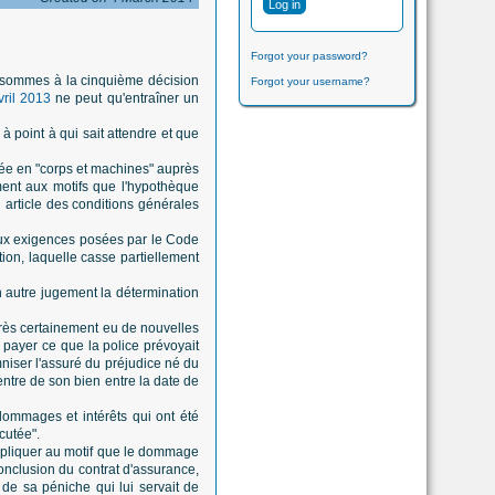
Forgot your password?
n sommes à la cinquième décision
Forgot your username?
vril 2013
ne peut qu'entraîner un
à point à qui sait attendre et que
urée en "corps et machines" auprès
ment aux motifs que l'hypothèque
n article des conditions générales
aux exigences posées par le Code
tion, laquelle casse partiellement
un autre jugement la détermination
 très certainement eu de nouvelles
à payer ce que la police prévoyait
mniser l'assuré du préjudice né du
entre de son bien entre la date de
dommages et intérêts qui ont été
cutée".
'appliquer au motif que le dommage
conclusion du contrat d'assurance,
 de sa péniche qui lui servait de