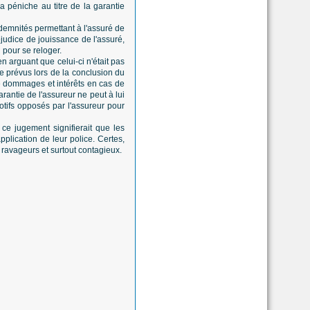
a péniche au titre de la garantie
ndemnités permettant à l'assuré de
judice de jouissance de l'assuré,
 pour se reloger.
n arguant que celui-ci n'était pas
e prévus lors de la conclusion du
 de dommages et intérêts en cas de
rantie de l'assureur ne peut à lui
otifs opposés par l'assureur pour
ce jugement signifierait que les
plication de leur police. Certes,
 ravageurs et surtout contagieux.