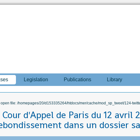
ases
Legislation
Publications
Library
to open file: /homepages/20/d153335264/htdocs/mer/cache/mod_sp_tweet/124-twitte
 Cour d'Appel de Paris du 12 avril 2
ebondissement dans un dossier sa