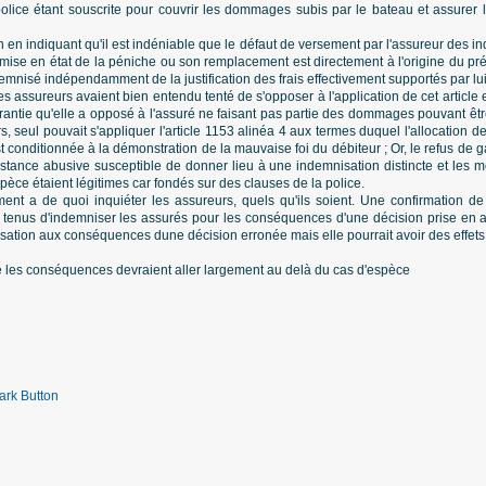
police étant souscrite pour couvrir les dommages subis par le bateau et assurer l
on en indiquant qu'il est indéniable que le défaut de versement par l'assureur des i
emise en état de la péniche ou son remplacement est directement à l'origine du pré
demnisé indépendamment de la justification des frais effectivement supportés par lui
s assureurs avaient bien entendu tenté de s'opposer à l'application de cet article e
arantie qu'elle a opposé à l'assuré ne faisant pas partie des dommages pouvant êtr
rs, seul pouvait s'appliquer l'article 1153 alinéa 4 aux termes duquel l'allocation
t conditionnée à la démonstration de la mauvaise foi du débiteur ; Or, le refus de ga
istance abusive susceptible de donner lieu à une indemnisation distincte et les m
spèce étaient légitimes car fondés sur des clauses de la police.
t a de quoi inquiéter les assureurs, quels qu'ils soient. Une confirmation de 
 tenus d'indemniser les assurés pour les conséquences d'une décision prise en ap
mnisation aux conséquences dune décision erronée mais elle pourrait avoir des effets
e les conséquences devraient aller largement au delà du cas d'espèce