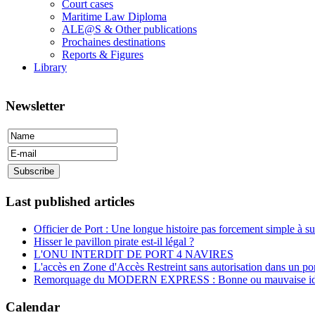
Court cases
Maritime Law Diploma
ALE@S & Other publications
Prochaines destinations
Reports & Figures
Library
Newsletter
Last published articles
Officier de Port : Une longue histoire pas forcement simple à su
Hisser le pavillon pirate est-il légal ?
L'ONU INTERDIT DE PORT 4 NAVIRES
L'accès en Zone d'Accès Restreint sans autorisation dans un por
Remorquage du MODERN EXPRESS : Bonne ou mauvaise id
Calendar