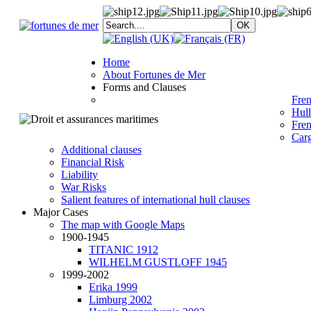
Home
About Fortunes de Mer
Forms and Clauses
Fren
Hull
Fren
Car
Additional clauses
Financial Risk
Liability
War Risks
Salient features of international hull clauses
Major Cases
The map with Google Maps
1900-1945
TITANIC 1912
WILHELM GUSTLOFF 1945
1999-2002
Erika 1999
Limburg 2002