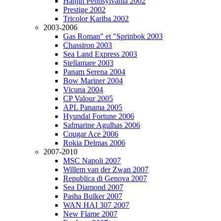
Hanjin Pennsylvania 2002
Prestige 2002
Tricolor Kariba 2002
2003-2006
Gas Roman" et "Sprinbok 2003
Chassiron 2003
Sea Land Express 2003
Stellamare 2003
Panam Serena 2004
Bow Mariner 2004
Vicuna 2004
CP Valour 2005
APL Panama 2005
Hyundaï Fortune 2006
Safmarine Agulhas 2006
Cougar Ace 2006
Rokia Delmas 2006
2007-2010
MSC Napoli 2007
Willem van der Zwan 2007
Republica di Genova 2007
Sea Diamond 2007
Pasha Bulker 2007
WAN HAI 307 2007
New Flame 2007