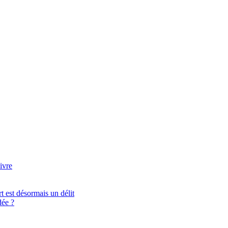
ivre
t est désormais un délit
ée ?