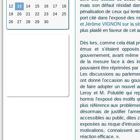
mais son défaut résidait dans
12
13
14
15
16
17
18
pénalisation de ceux qui tente
19
20
21
22
23
24
25
port cité dans l'exposé des m
26
27
28
29
30
et Jérôme VIGNON sur la situ
plus plaidé en faveur de cet
Dès lors, comme cela était pré
émus et s'étaient opposés
gouvernement, avant même to
de la mesure face à des int
pouvaient être réprimées par le
Les discussions au parlement
ont donné l'occasion au gou
de faire adopter un nouvel
Leroy et M. Polutélé qui re
hormis l'exposé des motifs q
plus référence aux problèmes
désormais de justifier l'a
accessibles au public, dites
exposées au risque d'intrusio
motivations, connaissent a
réaction efficace. ».