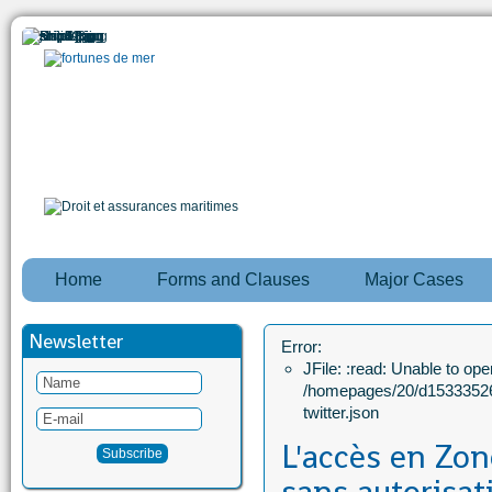
Home
Forms and Clauses
Major Cases
Newsletter
Error:
JFile: :read: Unable to open
/homepages/20/d15333526
twitter.json
L'accès en Zon