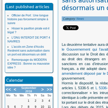
sans autorisat
désormais un d
Last published articles
Officier de Port : Une longue
Category:
News
histoire pas forcement simple à
suivre
Hisser le pavillon pirate est-il
légal ?
L'ONU INTERDIT DE PORT 4
NAVIRES
La deuxième tentative aura d
L'accès en Zone d'Accès
le Gouvernement qui l'avai
Restreint sans autorisation dans
discussion sur le Droit des 
un port est désormais un délit
au droit des étrangers en 
Remorquage du MODERN
sanctions en cas d'intrusio
EXPRESS : Bonne ou mauvaise
idée ?
français. a été adopté dans
amendement déposé par le 
gouvernement.
Calendar
Hormis le dispositif, la réd
articles L 5336-5 et
L 5336-
September
<<
<
>
>>
2016
correctionnaliser » les intr
Mo
Tu
We
Th
Fr
Sa
Su
identique à celle présentée en
1
2
3
4
loi portant sur le droit des ét
5
6
7
8
9
10
11
Lors des débats de 2015, 