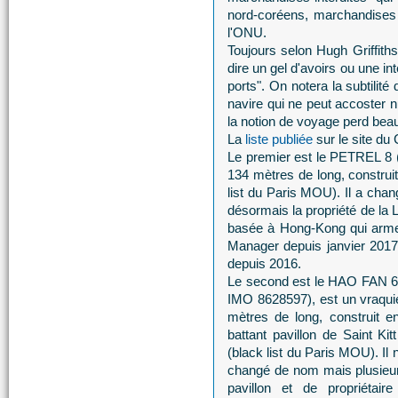
nord-coréens, marchandises 
l'ONU.
Toujours selon Hugh Griffiths
dire un gel d'avoirs ou une int
ports". On notera la subtilit
navire qui ne peut accoster 
la notion de voyage perd bea
La
liste publiée
sur le site du
Le premier est le PETREL 8 (
134 mètres de long, construi
list du Paris MOU). Il a chan
désormais la propriété de l
basée à Hong-Kong qui arme 
Manager depuis janvier 2017. 
depuis 2016.
Le second est le HAO FAN 
IMO 8628597), est un vraqui
mètres de long, construit e
battant pavillon de Saint Ki
(black list du Paris MOU). Il 
changé de nom mais plusieur
pavillon et de propriétaire