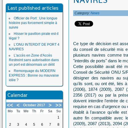
NAVIRES
Last published articles
Category:
News
Officier de Port : Une longue
histoire pas forcement simple à
suivre
Hisser le pavillon pirate est-il
légal ?
Ce type de décision est ass
L'ONU INTERDIT DE PORT 4
du conseil de sécurité mis e
NAVIRES
plusieurs navires comme tra
L'accès en Zone d'Accès
Restreint sans autorisation dans
"interdits de ports" dans le m
un port est désormais un délit
Cette possibilité avait été 
Remorquage du MODERN
Conseil de Sécurité ONU S/R
EXPRESS : Bonne ou mauvaise
désigner des navires au suj
idée ?
qu'ils sont, ou ont été, liés 
(2006), 1874 (2009), 2087 (
Calendar
2356 (2017) ou par la prés
doivent interdire l'entrée de 
<<
<
>
>>
October 2017
requise en cas d'urgence ou e
Mo
Tu
We
Th
Fr
Sa
Su
établit à l'avance qu'elle e
1
autre fin compatible avec l
(2009), 2087 (2013), 2094 (2
2
3
4
5
6
7
8