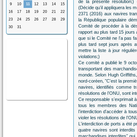
de la présente résolution;
9
10
11
12
13
14
15
(Décide qu'il appliquera les 
16
17
18
19
20
21
22
2371 (2016) aux navires tran
23
24
25
26
27
28
29
la République populaire dém
Comité de procéder à la dés
30
31
rapport au plus tard 15 jours 
que si le Comité ne l'a pas f
plus tard sept jours après a
mettre la liste à jour réguli
violations;)
Ce comité a publié le 9 octo
transportant des marchandises
monde. Selon Hugh Griffiths
nord-coréen, "C'est la premiè
navires, identifiés comme 
résolutions de l'ONU, sont int
Ce responsable s'exprimait à 
tous les membres des Natio
l'interdiction d'accéder à to
violer les résolutions de l'ON
L'interdiction de ports a été 
quatre navires sont interdits
marchandises interdites" qui 