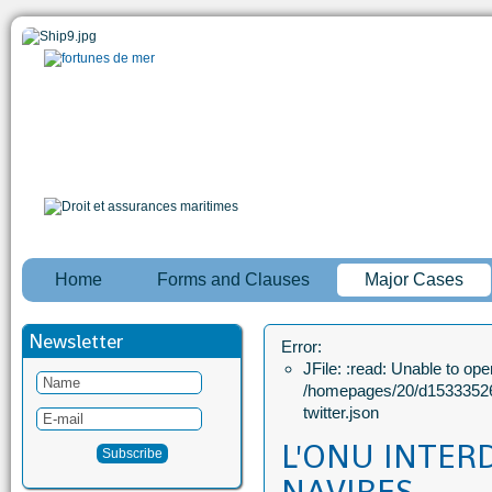
Home
Forms and Clauses
Major Cases
Newsletter
Error:
JFile: :read: Unable to open
/homepages/20/d15333526
twitter.json
L'ONU INTERD