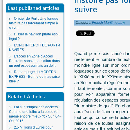
histoire pas f
suivre
Last published articles
Officier de Port : Une longue
Category:
French Maritime Law
histoire pas forcement simple à
suivre
Hisser le pavillon pirate est-il
légal ?
L'ONU INTERDIT DE PORT 4
NAVIRES
Quand je me suis lancé dans 
L'accès en Zone d'Accès
réellement le nombre de texte
Restreint sans autorisation dans
moindre ligne sur mon ordin
un port est désormais un délit
loquasses sur ce corps de fon
Remorquage du MODERN
le XIXième et le XXième sièc
EXPRESS : Bonne ou mauvaise
idée ?
arrêtés modifiant régulièrement
Il faut remonter, comme sou
pour voir apparaître forme
Related Articles
régulation des espaces portuai
"du maistre de quai". En charg
Loi sur l'emploi des dockers :
aura "soin de "faire ranger e
Comme une lettre à la poste (et
même encore mieux ?) - Sun 04-
tout ce qui concerne la polic
Oct-2015
raison de ce toutes assigna
2,5 Millions d'Euros pour
articles mais il s'agit bel et