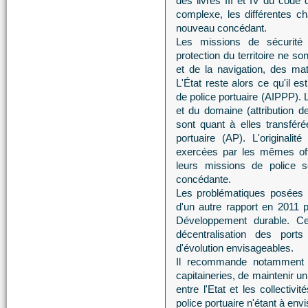
des livres III et IV du code 
complexe, les différentes cha
nouveau concédant.
Les missions de sécurité
protection du territoire ne so
et de la navigation, des ma
L'État reste alors ce qu'il es
de police portuaire (AIPPP). 
et du domaine (attribution de
sont quant à elles transfér
portuaire (AP). L'originalité
exercées par les mêmes offi
leurs missions de police so
concédante.
Les problématiques posées par
d'un autre rapport en 2011 
Développement durable. Ce
décentralisation des ports 
d'évolution envisageables.
Il recommande notamment d
capitaineries, de maintenir u
entre l'Etat et les collectivi
police portuaire n'étant à env