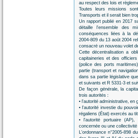
au respect des lois et règleme
Toutes leurs missions so
Transports et il serait bien tro
Un rapport publié en 2017 sur
détaille l'ensemble des m
conséquences liées à la déc
2004-809 du 13 août 2004 rela
consacré un nouveau volet de d
Cette décentralisation a ob
capitaineries et des officier
(police des ports maritimes)
partie (transport et navigati
dans sa partie législative qu
et suivants et R 5331-3 et sui
De façon générale, la capit
trois autorités :
• l'autorité administrative, en
• l'autorité investie du pouv
régaliens (État) exercés au ti
• l'autorité portuaire (AP)
concernée ou une collectivité
L'ordonnance n°2005-898 du 