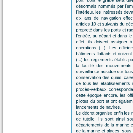
port" dont le grade sera div
désormais nommés par l'empe
l'intérieur, les intéressés de
dix ans de navigation effec
articles 10 et suivants du décr
propreté dans les ports et rad
l'entrée, au départ et dans
effet, ils doivent assigner
opérations (...). Les offic
bâtiments flottants et doivent
(...) les règlements établis po
la facilité des mouvements
surveillance assidue sur tous 
conservation des quais, cales
de tous les établissements m
procès-verbaux correspondant
cette époque encore, les off
pilotes du port et ont égale
lancements de navires.
Le décret organise enfin les r
de tutelle. Ils sont ainsi s
départements de la marine et 
de la marine et places, sou