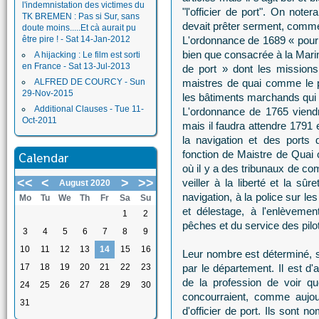
l'indemnistation des victimes du
"l'officier de port". On not
TK BREMEN : Pas si Sur, sans
devait prêter serment, comme i
doute moins.....Et cà aurait pu
être pire ! - Sat 14-Jan-2012
L'ordonnance de 1689 « pour
bien que consacrée à la Marine
A hijacking : Le film est sorti
en France - Sat 13-Jul-2013
de port » dont les mission
ALFRED DE COURCY - Sun
maistres de quai comme le 
29-Nov-2015
les bâtiments marchands qui s
Additional Clauses - Tue 11-
L'ordonnance de 1765 viendr
Oct-2011
mais il faudra attendre 1791 e
la navigation et des ports
fonction de Maistre de Quai 
Calendar
où il y a des tribunaux de co
<<
<
>
>>
veiller à la liberté et la s
August 2020
navigation, à la police sur l
Mo
Tu
We
Th
Fr
Sa
Su
et délestage, à l'enlèvemen
1
2
pêches et du service des pilo
3
4
5
6
7
8
9
10
11
12
13
14
15
16
Leur nombre est déterminé, su
17
18
19
20
21
22
23
par le département. Il est d
de la profession de voir qu
24
25
26
27
28
29
30
concourraient, comme aujour
31
d'officier de port. Ils sont