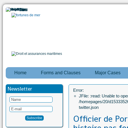
Home
Forms and Clauses
Major Cases
Newsletter
Error:
JFile: :read: Unable to open
/homepages/20/d15333526
twitter.json
Officier de Po