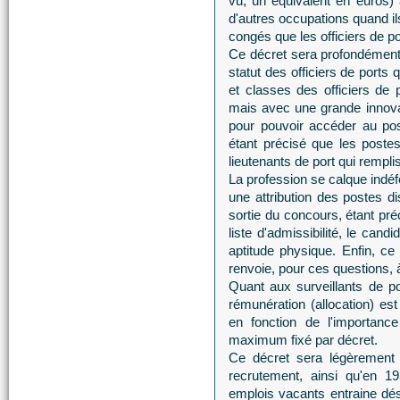
vu, un équivalent en euros) a
d'autres occupations quand il
congés que les officiers de po
Ce décret sera profondément
statut des officiers de ports 
et classes des officiers de 
mais avec une grande innovat
pour pouvoir accéder au pos
étant précisé que les poste
lieutenants de port qui rempli
La profession se calque indéf
une attribution des postes d
sortie du concours, étant pré
liste d'admissibilité, le cand
aptitude physique. Enfin, ce
renvoie, pour ces questions, à
Quant aux surveillants de po
rémunération (allocation) es
en fonction de l'importanc
maximum fixé par décret.
Ce décret sera légèrement 
recrutement, ainsi qu'en 19
emplois vacants entraine dés