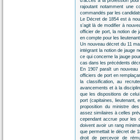
d'accès à la profession pour
rajoutant notamment une co
commandés par les candidats a
Le Décret de 1854 est à nou
s'agit là de modifier à nouvea
officier de port, la notion d
en compte pour les lieutenant
Un nouveau décret du 11 mars
intégrant la notion de jauge 
ce qui concerne la jauge pour
cas dans les précédents décr
En 1907 paraît un nouveau d
officiers de port en remplaçan
la classification, au recru
avancements et à la discipli
que les dispositions de celui
port (capitaines, lieutenant
proposition du ministre des
assez similaires à celles pr
cependant accrue pour les c
doivent avoir un rang minima
que permettait le décret de 1
droit de percevoir de rému