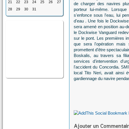
21
22
23
24
25
26
27
de charger des navires plu
porteur lui-même. Lorsque 
28
29
30
31
s'enfonce sous l'eau, lui per
d'eau . Une fois le Dockwis
sera amené en position au-de
le Dockwise Vanguard redeve
sur le pont. Les premières 
que sera l'opération mais s
promettent d'être spectaculair
Boskalis, au travers sa fil
services d'intervention d'
l'accident du Concordia. SMI
local Tito Neri, avait ainsi
gardiennage du navire pendant
Ajouter un Commentair