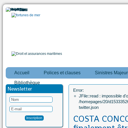
Accueil
Polices et clauses
Sinistres Majeur
Bibliothèque
Newsletter
Error:
JFile::read : impossible d'ou
/homepages/20/d15333526
twitter.json
COSTA CONCORD