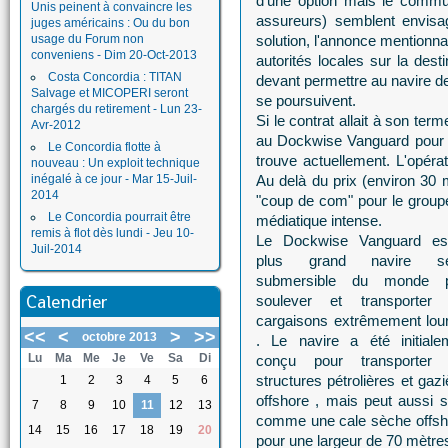
d'une option mais le comm
Unis peinent à convaincre les
assureurs) semblent envisa
juges américains : Ou du bon
usage du Forum non
solution, l'annonce mentionna
conveniens - Dim 20-Oct-2013
autorités locales sur la dest
Costa Concordia : TITAN
devant permettre au navire de
Salvage et MICOPERI seront
se poursuivent.
chargés du retirement - Lun 23-
Si le contrat allait à son ter
Avr-2012
au Dockwise Vanguard pour ac
Le Concordia flotte à
trouve actuellement. L'opérat
nouveau : Un exploit technique
inégalé à ce jour - Mar 15-Juil-
Au delà du prix (environ 30 mi
2014
"coup de com" pour le groupe 
Le Concordia pourrait être
médiatique intense.
remis à flot dès lundi - Jeu 10-
Le Dockwise Vanguard es
Juil-2014
plus grand navire se
submersible du monde p
Calendrier
soulever et transporter
cargaisons extrêmement lou
<<
<
>
>>
octobre 2013
. Le navire a été initiale
Lu
Ma
Me
Je
Ve
Sa
Di
conçu pour transporter
structures pétrolières et gaz
1
2
3
4
5
6
offshore , mais peut aussi so
7
8
9
10
11
12
13
comme une cale sèche offsh
14
15
16
17
18
19
20
pour une largeur de 70 mètres