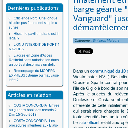
finalement êtr
barge géante 
Dernières publications
Vanguard" jusq
Officier de Port : Une longue
histoire pas forcement simple à
démantèleme
suivre
Hisser le pavillon pirate est-il
légal ?
Catégorie :
Sinistres Majeurs
L'ONU INTERDIT DE PORT 4
NAVIRES
L'accès en Zone d'Accès
Restreint sans autorisation dans
un port est désormais un délit
Dans un
communiqué du 10 o
Remorquage du MODERN
EXPRESS : Bonne ou mauvaise
Westminster NV ( Boskalis 
idée ?
Crosiere Spa le contrat pour
l'île de Giglio à bord de son n
Après le succès du relèvem
Articles en relation
Dockwise et Costa semblent 
différente de celle initialem
COSTA CONCORDIA : Entrée
au guiness book des records ? -
qui serait alors chargée l
Dim 15-Sep-2013
toute sécurité dans un lieu où 
COSTA CONCORDIA : Les
Le
site officiel
relatif aux opé
procédures intentées aux Etats-