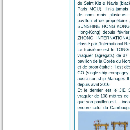
de Saint Kitt & Navis (black
Paris MOU). Il n'a jamais
de nom mais plusieurs 
pavillon et de propriétair
SUNSHINE HONG KONG LTD
Hong-Kong) depuis févrie
ZHONG INTERNATIONAL S
classé par l'International R
Le troisième est le TONG
vraquier (agrégats) de 97 
pavillon de la Corée du Nord
et de propriétaire ; Il es
CO (single ship compagny b
aussi son ship Manager. Il 
depuis avril 2016.
Et le dernier est le JIE
vraquier de 108 mètres de l
que son pavillon est ....inc
encore celui du Cambodge.