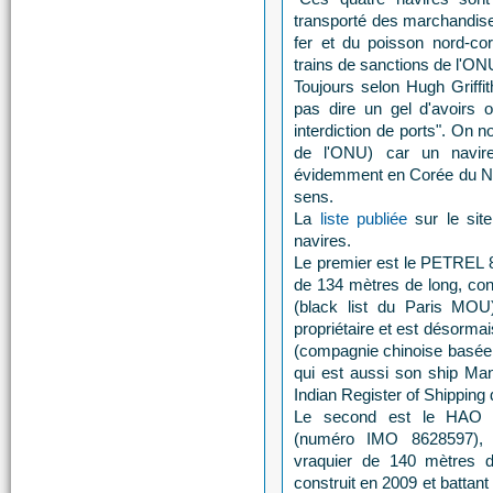
transporté des marchandises
fer et du poisson nord-co
trains de sanctions de l'ON
Toujours selon Hugh Griffit
pas dire un gel d'avoirs o
interdiction de ports". On n
de l'ONU) car un navire
évidemment en Corée du No
sens.
La
liste publiée
sur le sit
navires.
Le premier est le PETREL 8
de 134 mètres de long, con
(black list du Paris MOU
propriétaire et est désorm
(compagnie chinoise basée 
qui est aussi son ship Man
Indian Register of Shipping
Le second est le HAO
(numéro IMO 8628597), 
vraquier de 140 mètres d
construit en 2009 et battant 