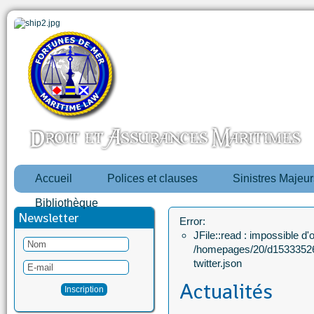
Accueil
Polices et clauses
Sinistres Majeur
Bibliothèque
Newsletter
Error:
JFile::read : impossible d'ou
/homepages/20/d15333526
twitter.json
Actualités