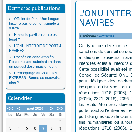
Dernières publications
L'ONU INTER
Officier de Port : Une longue
NAVIRES
histoire pas forcement simple à
suivre
Hisser le pavillon pirate est-il
Catégorie :
Actualités
légal ?
Ce type de décision est
L'ONU INTERDIT DE PORT 4
NAVIRES
sanctions du conseil de séc
a désigné plusieurs nav
L'accès en Zone d'Accès
Restreint sans autorisation dans
interdites et les a "interdit
un port est désormais un délit
Cette possibilité avait été
Remorquage du MODERN
Conseil de Sécurité ONU 
EXPRESS : Bonne ou mauvaise
peut désigner des navires
idée ?
indiquant qu'ils sont, ou o
résolutions 1718 (2006), 
Calendrier
(2016), 2321 (2016), 2356 (
les États Membres doivent 
<<
<
>
>>
août 2026
ports, sauf si l'entrée est
Lu
Ma
Me
Je
Ve
Sa
Di
port d'origine, ou si le Comi
1
2
fins humanitaires ou à tou
résolutions 1718 (2006), 
3
4
5
6
7
8
9