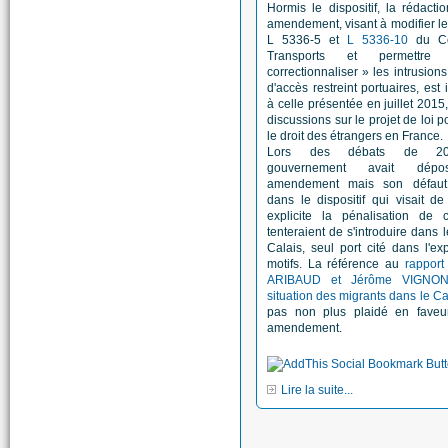
Hormis le dispositif, la rédacti
amendement, visant à modifier les
L 5336-5 et
L 5336-10
du Co
Transports et permettr
correctionnaliser » les intrusion
d'accès restreint portuaires, est 
à celle présentée en juillet 2015,
discussions sur le projet de loi p
le droit des étrangers en France.
Lors des débats de 20
gouvernement avait dép
amendement mais son défaut 
dans le dispositif qui visait d
explicite la pénalisation de 
tenteraient de s'introduire dans l
Calais, seul port cité dans l'e
motifs. La référence au
rapport
ARIBAUD et Jérôme VIGNON
situation des migrants dans le Ca
pas non plus plaidé en faveu
amendement.
Lire la suite...