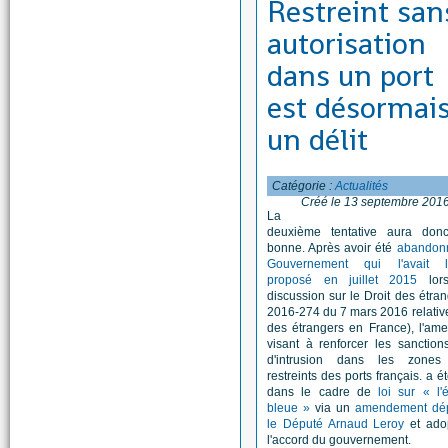
Restreint san
autorisation
dans un port
est désormai
un délit
Catégorie :
Actualités
Créé le 13 septembre 201
La
deuxième tentative aura don
bonne. Après avoir été
abandonn
Gouvernement qui l'avait l
proposé en juillet 2015
lor
discussion sur le Droit des étran
2016-274 du 7 mars 2016 relative
des étrangers en France), l'am
visant à renforcer les sanctio
d'intrusion dans les zones
restreints des ports français. a é
dans le cadre de
loi sur « l
bleue »
via un
amendement dé
le Député Arnaud Leroy
et ado
l'accord du gouvernement.