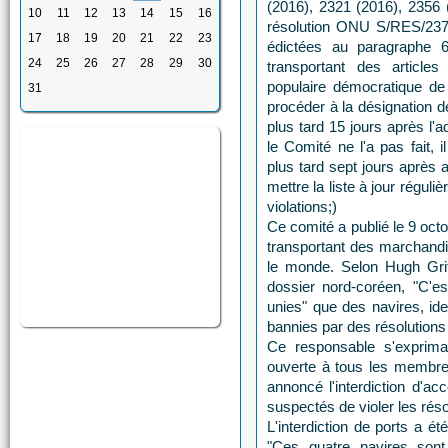
(2016), 2321 (2016), 2356 (
10
11
12
13
14
15
16
résolution ONU S/RES/2375
17
18
19
20
21
22
23
édictées au paragraphe 6
24
25
26
27
28
29
30
transportant des article
populaire démocratique de
31
procéder à la désignation d
plus tard 15 jours après l'a
le Comité ne l'a pas fait,
plus tard sept jours après a
mettre la liste à jour régul
violations;)
Ce comité a publié le 9 oct
transportant des marchandis
le monde. Selon Hugh Grif
dossier nord-coréen, "C'es
unies" que des navires, id
bannies par des résolutions 
Ce responsable s'exprima
ouverte à tous les membres
annoncé l'interdiction d'a
suspectés de violer les rés
L'interdiction de ports a ét
"Ces quatre navires sont 