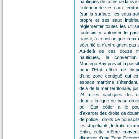
nautiques de côtes de la rive 
l'intérieur de ses eaux territ
(sur la surface, les sous-so
propre et ses eaux intérie
réglementer toutes les utilisa
toutefois y autoriser le p
transit, à condition que ceux
sécurité et n'enfreignent pas s
Au-delà de ces douze m
nautiques, la conventio
Montego Bay prévoit la possib
pour l'Etat côtier de disp
d'une zone contiguë qui es
espace maritime s'étendant,
delà de la mer territoriale, ju
24 milles nautiques des c
depuis la ligne de base droit
où l'État côtier a le pou
d'exercer des droits de douan
de police : droits de poursuit
les stupéfiants, le trafic d'im
Enfin, cette même conventio
disposer d'une Zone Econom