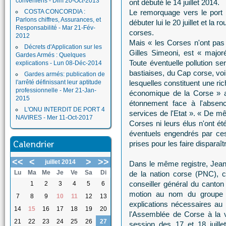
conveniens - Dim 20-Oct-2013
ont débuté le 14 juillet 2014.
COSTA CONCORDIA :
Le remorquage vers le port i
Parlons chiffres, Assurances, et
débuter lui le 20 juillet et l
Responsabilité - Mar 21-Fév-
corses.
2012
Mais « les Corses n'ont pas é
Décrets d'Application sur les
Gilles Simeoni, est « major
Gardes Armés : Quelques
Toute éventuelle pollution se
explications - Lun 08-Déc-2014
bastiaises, du Cap corse, voir
Gardes armés: publication de
l'arrêté définissant leur aptitude
lesquelles constituent une r
professionnelle - Mer 21-Jan-
économique de la Corse » a
2015
étonnement face à l'absenc
L'ONU INTERDIT DE PORT 4
services de l'Etat ». « De mê
NAVIRES - Mer 11-Oct-2017
Corses ni leurs élus n'ont é
éventuels engendrés par ce
Calendrier
prises pour les faire disparaît
<<
<
>
>>
juillet 2014
Dans le même registre, Jean 
Lu
Ma
Me
Je
Ve
Sa
Di
de la nation corse (PNC), co
conseiller général du canto
1
2
3
4
5
6
motion au nom du groupe F
7
8
9
10
11
12
13
explications nécessaires au
14
15
16
17
18
19
20
l'Assemblée de Corse à la v
21
22
23
24
25
26
27
session des 17 et 18 juil