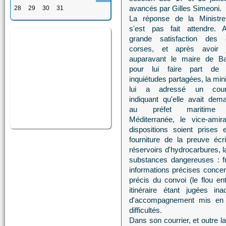
avancés par Gilles Simeoni.
28
29
30
31
La réponse de la Ministr
s'est pas fait attendre. 
grande satisfaction des 
corses, et après avoir j
auparavant le maire de Ba
pour lui faire part de
inquiétudes partagées, la min
lui a adressé un courr
indiquant qu'elle avait dem
au préfet maritime
Méditerranée, le vice-amir
dispositions soient prises 
fourniture de la preuve éc
réservoirs d'hydrocarbures, l
substances dangereuses : fri
informations précises concerna
précis du convoi (le flou en
itinéraire étant jugées i
d'accompagnement mis en p
difficultés.
Dans son courrier, et outre l