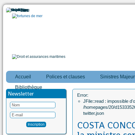
Accueil
Polices et clauses
Sinistres Majeur
Bibliothèque
Newsletter
Error:
JFile::read : impossible d'ou
/homepages/20/d15333526
twitter.json
COSTA CONCOR