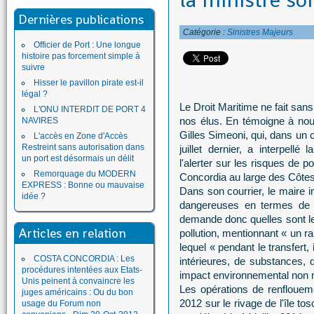
la ministre so
Dernières publications
Catégorie :
Sinistres Majeurs
Officier de Port : Une longue
histoire pas forcement simple à
suivre
Hisser le pavillon pirate est-il
légal ?
Le Droit Maritime ne fait san
L'ONU INTERDIT DE PORT 4
nos élus. En témoigne à nou
NAVIRES
Gilles Simeoni, qui, dans un 
L'accès en Zone d'Accès
Restreint sans autorisation dans
juillet dernier, a interpellé
un port est désormais un délit
l'alerter sur les risques de 
Remorquage du MODERN
Concordia au large des Côtes 
EXPRESS : Bonne ou mauvaise
Dans son courrier, le maire i
idée ?
dangereuses en termes de r
demande donc quelles sont les
Articles en relation
pollution, mentionnant « un r
lequel « pendant le transfert, 
COSTA CONCORDIA : Les
intérieures, de substances, d
procédures intentées aux Etats-
impact environnemental non n
Unis peinent à convaincre les
Les opérations de renfloueme
juges américains : Ou du bon
2012 sur le rivage de l'île t
usage du Forum non