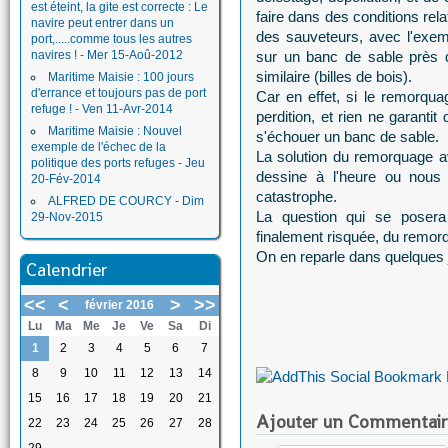
est éteint, la gite est correcte : Le
faire dans des conditions rel
navire peut entrer dans un
des sauveteurs, avec l'exe
port,.....comme tous les autres
navires ! - Mer 15-Aoû-2012
sur un banc de sable près d
similaire (billes de bois).
Maritime Maisie : 100 jours
d'errance et toujours pas de port
Car en effet, si le remorqua
refuge ! - Ven 11-Avr-2014
perdition, et rien ne garanti
Maritime Maisie : Nouvel
s'échouer un banc de sable.
exemple de l'échec de la
La solution du remorquage a
politique des ports refuges - Jeu
dessine à l'heure ou nous é
20-Fév-2014
catastrophe.
ALFRED DE COURCY - Dim
La question qui se posera 
29-Nov-2015
finalement risquée, du remorq
On en reparle dans quelques j
Calendrier
<<
<
>
>>
février 2016
Lu
Ma
Me
Je
Ve
Sa
Di
1
2
3
4
5
6
7
8
9
10
11
12
13
14
15
16
17
18
19
20
21
Ajouter un Commentair
22
23
24
25
26
27
28