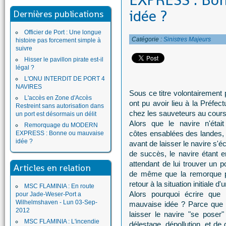
EXPRESS : Bo
idée ?
Dernières publications
Officier de Port : Une longue
Catégorie :
Sinistres Majeurs
histoire pas forcement simple à
suivre
Hisser le pavillon pirate est-il
légal ?
L'ONU INTERDIT DE PORT 4
NAVIRES
Sous ce titre volontairement
L'accès en Zone d'Accès
ont pu avoir lieu à la Préfec
Restreint sans autorisation dans
chez les sauveteurs au cour
un port est désormais un délit
Alors que le navire n'étai
Remorquage du MODERN
côtes ensablées des landes, 
EXPRESS : Bonne ou mauvaise
idée ?
avant de laisser le navire s'
de succès, le navire étant
attendant de lui trouver un p
Articles en relation
de même que la remorque po
retour à la situation initiale d'
MSC FLAMINIA : En route
Alors pourquoi écrire que 
pour Jade-Weser-Port a
Wilhelmshaven - Lun 03-Sep-
mauvaise idée ? Parce que l
2012
laisser le navire "se poser
MSC FLAMINIA : L'incendie
délestage, dépollution, et d