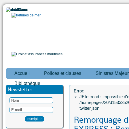
Accueil
Polices et clauses
Sinistres Majeur
Bibliothèque
Newsletter
Error:
JFile::read : impossible d'ou
/homepages/20/d15333526
twitter.json
Remorquage 