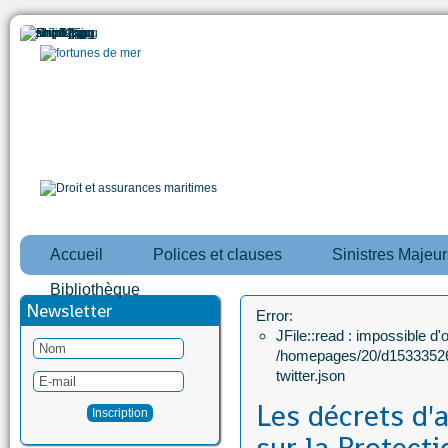
Accueil
Polices et clauses
Sinistres Majeur
Bibliothèque
Newsletter
Error:
JFile::read : impossible d'ou
/homepages/20/d15333526
twitter.json
Les décrets d'a