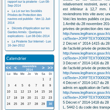
rapport sur la piraterie - Lun 08-
relativement restreint, avec
Sep-2014
est inférieur à 12,7 mm. E
La Loi sur les Sociétés
reviendrons très vite avec une
Privées de Protection des
Voici les textes publiés ce jou
navires est publiée - Ven 11-Juil-
2014
1 Arrêté du 28 novembre 2014 
Décrets d'Application sur les
privées de protection des nav
Gardes Armés : Quelques
http://www.legifrance.gouv.fr/
explications - Lun 08-Déc-2014
cidTexte=JORFTEXT00002981
La Piraterie Sur Internet - Lun
2 Décret n° 2014-1415 du 28 
16-Jan-2012
de l'activité privée de protect
http://www.legifrance.gouv.fr/
Calendrier
cidTexte=JORFTEXT00002981
3 Décret n° 2014-1416 du 28 
novembre
<<
<
>
>>
de l'activité privée de protect
2014
http://www.legifrance.gouv.fr/
Lu
Ma
Me
Je
Ve
Sa
Di
cidTexte=JORFTEXT00002981
1
2
4 Décret n° 2014-1417 du 28 
3
4
5
6
7
8
9
admis en application de l'artic
10
11
12
13
14
15
16
http://www.legifrance.gouv.fr/
cidTexte=JORFTEXT00002981
17
18
19
20
21
22
23
5 Décret n° 2014-1418 du 28 n
24
25
26
27
28
29
30
L. 5442-1 du code des transp