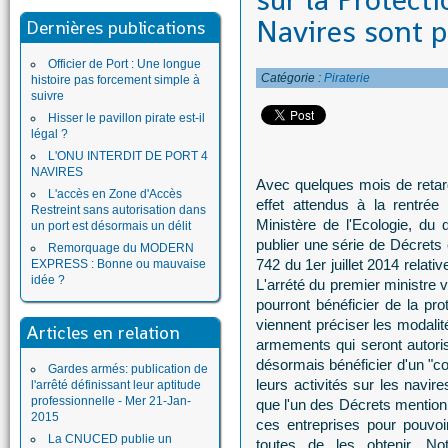
sur la Protect
Navires sont 
Dernières publications
Officier de Port : Une longue
Catégorie :
Piraterie
histoire pas forcement simple à
suivre
Hisser le pavillon pirate est-il
légal ?
L'ONU INTERDIT DE PORT 4
NAVIRES
Avec quelques mois de retard
L'accès en Zone d'Accès
effet attendus à la rentrée
Restreint sans autorisation dans
Ministère de l'Ecologie, du
un port est désormais un délit
publier une série de Décrets 
Remorquage du MODERN
742 du 1er juillet 2014 relati
EXPRESS : Bonne ou mauvaise
idée ?
L'arrété du premier ministre v
pourront bénéficier de la pr
viennent préciser les modalit
Articles en relation
armements qui seront autori
désormais bénéficier d'un "co
Gardes armés: publication de
leurs activités sur les navir
l'arrêté définissant leur aptitude
professionnelle - Mer 21-Jan-
que l'un des Décrets mentionn
2015
ces entreprises pour pouvoi
La CNUCED publie un
toutes de les obtenir. No