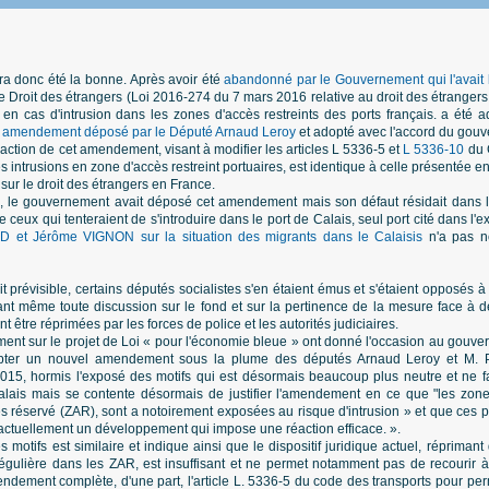
ra donc été la bonne. Après avoir été
abandonné par le Gouvernement qui l'avait 
 le Droit des étrangers (Loi 2016-274 du 7 mars 2016 relative au droit des étrange
s en cas d'intrusion dans les zones d'accès restreints des ports français. a été
n
amendement déposé par le Député Arnaud Leroy
et adopté avec l'accord du gou
édaction de cet amendement, visant à modifier les articles L 5336-5 et
L 5336-10
du 
es intrusions en zone d'accès restreint portuaires, est identique à celle présentée en
t sur le droit des étrangers en France.
 le gouvernement avait déposé cet amendement mais son défaut résidait dans le 
de ceux qui tenteraient de s'introduire dans le port de Calais, seul port cité dans l
 et Jérôme VIGNON sur la situation des migrants dans le Calaisis
n'a pas no
t prévisible, certains députés socialistes s'en étaient émus et s'étaient opposés à
nt même toute discussion sur le fond et sur la pertinence de la mesure face à de
t être réprimées par les forces de police et les autorités judiciaires.
ent sur le projet de Loi « pour l'économie bleue » ont donné l'occasion au gouve
opter un nouvel amendement sous la plume des députés Arnaud Leroy et M. Po
2015, hormis l'exposé des motifs qui est désormais beaucoup plus neutre et ne f
alais mais se contente désormais de justifier l'amendement en ce que "les zon
ès réservé (ZAR), sont a notoirement exposées au risque d'intrusion » et que ces p
actuellement un développement qui impose une réaction efficace. ».
es motifs est similaire et indique ainsi que le dispositif juridique actuel, réprim
rrégulière dans les ZAR, est insuffisant et ne permet notamment pas de recourir 
endement complète, d'une part, l'article L. 5336‑5 du code des transports pour perm