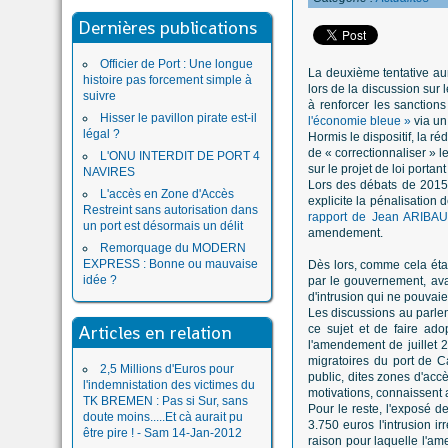
Dernières publications
Officier de Port : Une longue
La deuxième tentative au
histoire pas forcement simple à
lors de la discussion sur
suivre
à renforcer les sanction
Hisser le pavillon pirate est-il
l'économie bleue »
via u
légal ?
Hormis le dispositif, la r
de « correctionnaliser » l
L'ONU INTERDIT DE PORT 4
sur le projet de loi portan
NAVIRES
Lors des débats de 2015,
L'accès en Zone d'Accès
explicite la pénalisation 
Restreint sans autorisation dans
rapport de Jean ARIBAUD
un port est désormais un délit
amendement.
Remorquage du MODERN
EXPRESS : Bonne ou mauvaise
Dès lors, comme cela étai
idée ?
par le gouvernement, ava
d'intrusion qui ne pouvaien
Les discussions au parlem
Articles en relation
ce sujet et de faire ad
l'amendement de juillet 
migratoires du port de C
2,5 Millions d'Euros pour
public, dites zones d'acc
l'indemnistation des victimes du
motivations, connaissent 
TK BREMEN : Pas si Sur, sans
Pour le reste, l'exposé d
doute moins.....Et cà aurait pu
3.750 euros l'intrusion i
être pire ! - Sam 14-Jan-2012
raison pour laquelle l'am