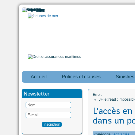
Accueil
Polices et clauses
Sinistre
Newsletter
Error:
JFile::read : impossi
L'accès en
dans un po
Catégorie :
Actualités