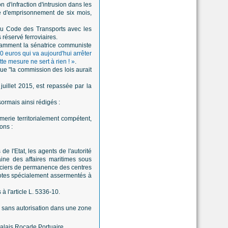
n d'infraction d'intrusion dans les
ne d'emprisonnement de six mois,
 du Code des Transports avec les
réservé ferroviaires.
tamment la sénatrice communiste
 euros qui va aujourd'hui arrêter
te mesure ne sert à rien ! »
.
ue "la commission des lois aurait
juillet 2015, est repassée par la
ormais ainsi rédigés :
merie territorialement compétent,
ons :
e l'Etat, les agents de l'autorité
aine des affaires maritimes sous
fficiers de permanence des centres
lotes spécialement assermentés à
 à l'article L. 5336-10.
re sans autorisation dans une zone