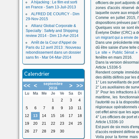
A hijacking : Le film est sorti
officiers de port adjoints
en France - Sam 13-Juil-2013
zones d'accès réservé de
laquelle ouvre aux enquêt
ALFRED DE COURCY - Dim
Comme en juillet 2015, l
29-Nov-2015
dispositions prévues par 
Allianz Global Corporate &
Quelques voix se sont é
Specialty : Safety and Shipping
Évelyne Didier (CRC) a dem
review 2014 - Dim 13-Avr-2014
un migrant qui a envie de 
Arrêt de la Cour d'Appel de
Dans une précédente inter
Paris du 12 avril 2013 : Nouveau
dû être saisie d'une telle d
rebondissement dans un dossier
Le site « Public Sénat »
sans fin - Mar 04-Mar-2014
fenêtre en mars 2016.
Dans la version désormais
Article L5336-5
Calendrier
Rendent compte immédiatem
des délits définis par les 
1° Les surveillants de port
septembre
<<
<
>
>>
2° Les auxiliaires de surve
2016
3° Pour les infractions à 
Lu
Ma
Me
Je
Ve
Sa
Di
maritime, les fonctionna
1
2
3
4
l'autorité ou à la dispos
régionaux opérationnels 
5
6
7
8
9
10
11
cet effet ainsi que les ag
12
13
14
15
16
17
18
4° Les officiers de port et
Article L5336-10
19
20
21
22
23
24
25
Est puni de six mois d'em
26
27
28
29
30
d'accès restreint définie e
Voila pour la forme mais