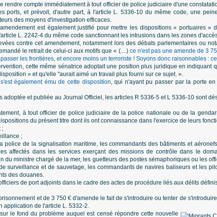
 de rendre compte immédiatement à tout officier de police judiciaire d'une constatatio
s ports, et prévoit, d'autre part, à l'article L. 5336‑10 du même code, une pei
eurs des moyens d'investigation efficaces.
'amendement est également justifié pour mettre les dispositions « portuaires »
l'article L. 2242‑4 du même code sanctionnant les intrusions dans les zones d'accès 
levées contre cet amendement, notamment lors des débats parlementaires ou no
andé le retrait de celui-ci aux motifs que « (....)
ce n'est pas une amende de 3 750
passer les frontières, et encore moins un terroriste ! Soyons donc raisonnables : cet
vention, cette même sénatrice adoptait une position plus juridique en indiquant q
isposition » et qu'elle "aurait aimé un travail plus fourni sur ce sujet. ».
 s'est également ému de cette disposition
, qui n'ayant pu passer par la porte en 
 adoptée et publiée au Journal Officiel, les articles R 5336-5 et L 5336-10 sont dés
ent, à tout officier de police judiciaire de la police nationale ou de la gendar
dispositions du présent titre dont ils ont connaissance dans l'exercice de leurs foncti
 ;
illance ;
la police de la signalisation maritime, les commandants des bâtiments et aéronefs d
ires affectés dans les services exerçant des missions de contrôle dans le dom
ition du ministre chargé de la mer, les guetteurs des postes sémaphoriques ou les o
de surveillance et de sauvetage, les commandants de navires baliseurs et les pi
ents des douanes.
 officiers de port adjoints dans le cadre des actes de procédure liés aux délits définis
prisonnement et de 3 750 € d'amende le fait de s'introduire ou tenter de s'introdui
n application de l'article L. 5332-2.
 sur le fond du problème auquel est censé répondre cette nouvelle