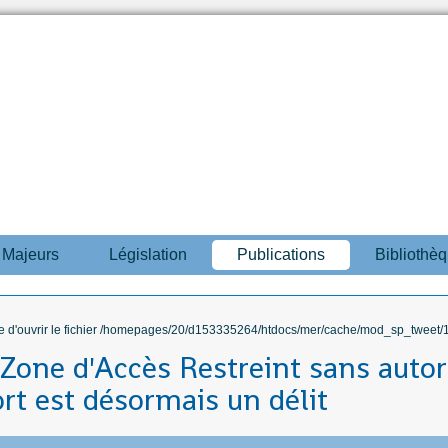
s Majeurs
Législation
Publications
Bibliothè
ble d'ouvrir le fichier /homepages/20/d153335264/htdocs/mer/cache/mod_sp_tweet/12
 Zone d'Accès Restreint sans autor
rt est désormais un délit