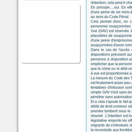
rédaction, cela peut-il c
En principe.....oui. En eff
d'une peine de six mois d
au sens du Code Pénal.
Cela permet donc, en ca
personnes soupçonnées d
Vue (GAV) est réservée à
plausibles de soupçonner
d'une peine d'emprisonne
soupçonnées d'avoir commi
Dans le cas de l'accès e
dispositions précisent aus
personne à disposition p
empêcher que la personne 
que le crime ou le délit 
à vue est proportionnée à
La mesure du Code des Tran
est finalement assez peu a
tentatives d'intrusion so
simple GAV n'est sans dou
pénétrer sans autorisatio
Et a cela s'ajoute le fait
délits de droit commun (dé
prendre tombent sous le 
résumé : L'intention est l
législative emporte les ef
migrants de s'introduire 
la reconduite aux frontièr