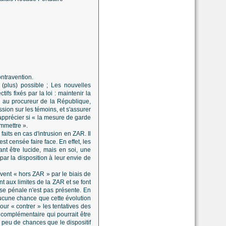
ontravention.
 (plus) possible ; Les nouvelles
fs fixés par la loi : maintenir la
r au procureur de la République,
ion sur les témoins, et s'assurer
apprécier si « la mesure de garde
ommettre ».
aits en cas d'intrusion en ZAR. Il
t censée faire face. En effet, les
ant être lucide, mais en soi, une
ar la disposition à leur envie de
uvent « hors ZAR » par le biais de
nt aux limites de la ZAR et se font
se pénale n'est pas présente. En
 aucune chance que cette évolution
pour « contrer » les tentatives des
 complémentaire qui pourrait être
ez peu de chances que le dispositif