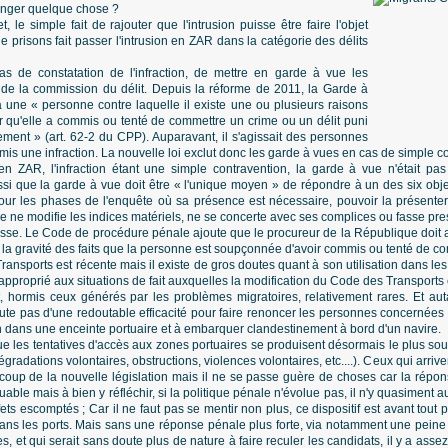
hanger quelque chose ?
et, le simple fait de rajouter que l'intrusion puisse être faire l'objet
e prisons fait passer l'intrusion en ZAR dans la catégorie des délits
s de constatation de l'infraction, de mettre en garde à vue les
e la commission du délit. Depuis la réforme de 2011, la Garde à
 une « personne contre laquelle il existe une ou plusieurs raisons
 qu'elle a commis ou tenté de commettre un crime ou un délit puni
ment » (art. 62-2 du CPP). Auparavant, il s'agissait des personnes
s une infraction. La nouvelle loi exclut donc les garde à vues en cas de simple c
n ZAR, l'infraction étant une simple contravention, la garde à vue n'était pas
si que la garde à vue doit être « l'unique moyen » de répondre à un des six objecti
our les phases de l'enquête où sa présence est nécessaire, pouvoir la présente
ne modifie les indices matériels, ne se concerte avec ses complices ou fasse press
cesse. Le Code de procédure pénale ajoute que le procureur de la République doit 
 la gravité des faits que la personne est soupçonnée d'avoir commis ou tenté de c
sports est récente mais il existe de gros doutes quant à son utilisation dans les f
pproprié aux situations de fait auxquelles la modification du Code des Transports es
nt, hormis ceux générés par les problèmes migratoires, relativement rares. Et aut
te pas d'une redoutable efficacité pour faire renoncer les personnes concernées p
n dans une enceinte portuaire et à embarquer clandestinement à bord d'un navire.
 que les tentatives d'accès aux zones portuaires se produisent désormais le plus so
gradations volontaires, obstructions, violences volontaires, etc....). Ceux qui arrive
coup de la nouvelle législation mais il ne se passe guère de choses car la répon
ouable mais à bien y réfléchir, si la politique pénale n'évolue pas, il n'y quasiment
fets escomptés ; Car il ne faut pas se mentir non plus, ce dispositif est avant tout 
dans les ports. Mais sans une réponse pénale plus forte, via notamment une peine
es, et qui serait sans doute plus de nature à faire reculer les candidats, il y a ass