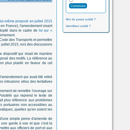
Mot de passe oublié ?
lui-même proposé en juillet 2015
rs en France), l'amendement visant
Identifiant oublié ?
 adopté dans le cadre de
loi sur «
vernement.
Code des Transports et permettre
 juillet 2015, lors des discussions
dispositif qui visait de manière
'exposé des motifs. La référence au
n plus plaidé en faveur de cet
 l'amendement qui avait été retiré
s intrusions et/ou des tentatives
rnement de remettre l'ouvrage sur
lutélé qui reprend le texte de
ait plus référence aux problèmes
es portuaires non accessibles au
ratiques, quelles qu'en soient les
ant d'une simple peine d'amende de
à une garde à vue et que c'est la
ettre aux officiers de port et aux