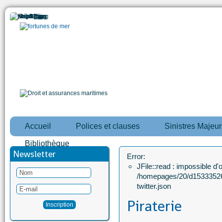
Accueil
Polices et clauses
Sinistres Majeur
Bibliothèque
Newsletter
Error:
JFile::read : impossible d'ou
/homepages/20/d15333526
twitter.json
Piraterie