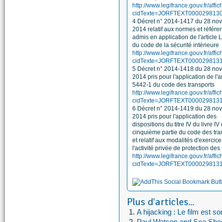
http://www.legifrance.gouv.fr/affi
cidTexte=JORFTEXT00002981308
4 Décret n° 2014-1417 du 28 no
2014 relatif aux normes et référen
admis en application de l'article 
du code de la sécurité intérieure
http://www.legifrance.gouv.fr/affi
cidTexte=JORFTEXT00002981311
5 Décret n° 2014-1418 du 28 no
2014 pris pour l'application de l'ar
5442-1 du code des transports
http://www.legifrance.gouv.fr/affi
cidTexte=JORFTEXT00002981313
6 Décret n° 2014-1419 du 28 no
2014 pris pour l'application des
dispositions du titre IV du livre IV
cinquième partie du code des tra
et relatif aux modalités d'exercic
l'activité privée de protection des
http://www.legifrance.gouv.fr/affi
cidTexte=JORFTEXT00002981314
Plus d'articles...
A hijacking : Le film est so
Paul Watson and Sea Sheph