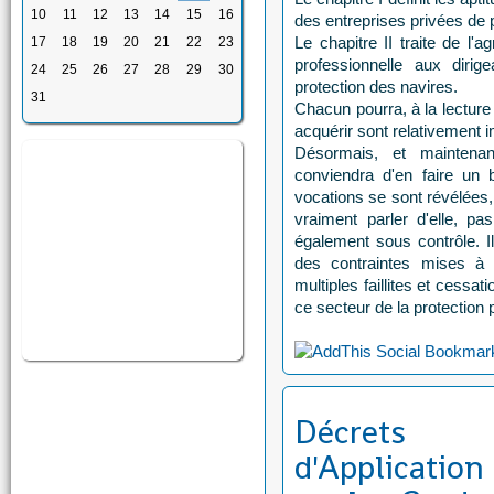
10
11
12
13
14
15
16
des entreprises privées de 
Le chapitre II traite de l'
17
18
19
20
21
22
23
professionnelle aux diri
24
25
26
27
28
29
30
protection des navires.
31
Chacun pourra, à la lectur
acquérir sont relativement 
Désormais, et maintenant
conviendra d'en faire un b
vocations se sont révélées, 
vraiment parler d'elle, p
également sous contrôle. Il
des contraintes mises à 
multiples faillites et cessat
ce secteur de la protection 
Décrets
d'Application