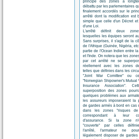
principe des zones a longt
débattu par les parlementaires qu
finalement accordés sur le prin
arrêté dont la modification est 
simple que celle d'un Décret et à
d'une Loi.
L'arrêté définit deux zon
lesquelles les équipes seront au
Sans surprises, il s'agit de la c
de l'Afrique (Guinée, Nigéria, etc
partie de l'Ocean Indien entre l
et l'Inde. On notera que les zones
par cet arrêté ne se superpo
réellement avec les zones d
telles que définies dans les circu
"Joint War Comittee" ou ce
"Norwegian Shipowner's Mutual 
Insurance Association". Ce
superposition des zones pourra
quelques problèmes aux armate
les assureurs imposeraient la 
de gardes armés à bord en cas d
dans les zones "risques de
correspondant à leur cou
d'assurance. Si la zone n'
"couverte" par celles défin
l'arrêté, l'armateur ne po
légalement disposer de gardes