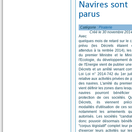
Navires sont
parus
Catégorie :
Piraterie
Créé le 30 novembre 201
Avec
quelques mois de retard sur le c
prévu (les Décrets étaient 
attendus à la rentrée 2014), les
du premier Ministre et le Mini
l'Ecologie, du développement d
de l'Energie vient de publier une
Décrets et un arrêté venant com
Loi Loi n° 2014-742 du 1er jui
relative aux activités privées de 
des navires. L'arrété du premier
vient définir les zones dans lesqu
navires pourront bénéficie
protection de ces sociétés. Q
Décrets, ils viennent préc
modalités d'utilisation de ces so
notamment les armements qu
autorisés. Les sociétés "candia
donc pouvoir désormais bénéfic
"corpus législatif" complet leur p
d'exercer leurs activités sur le