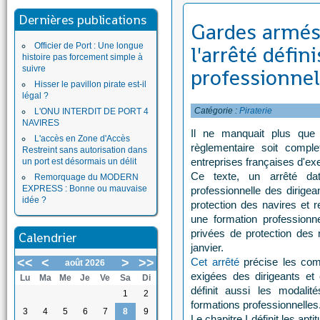
Dernières publications
Gardes armés:
Officier de Port : Une longue
l'arrêté défin
histoire pas forcement simple à
suivre
professionnel
Hisser le pavillon pirate est-il
légal ?
Catégorie :
Piraterie
L'ONU INTERDIT DE PORT 4
NAVIRES
Il ne manquait plus que c
L'accès en Zone d'Accès
règlementaire soit comple
Restreint sans autorisation dans
entreprises françaises d'exe
un port est désormais un délit
Ce texte, un arrêté dat
Remorquage du MODERN
EXPRESS : Bonne ou mauvaise
professionnelle des dirigea
idée ?
protection des navires et 
une formation professionne
privées de protection des n
Calendrier
janvier.
<<
<
>
>>
Cet arrêté
précise les com
août 2026
exigées des dirigeants et 
Lu
Ma
Me
Je
Ve
Sa
Di
définit aussi les modali
1
2
formations professionnelles
3
4
5
6
7
8
9
Le chapitre I définit les apt