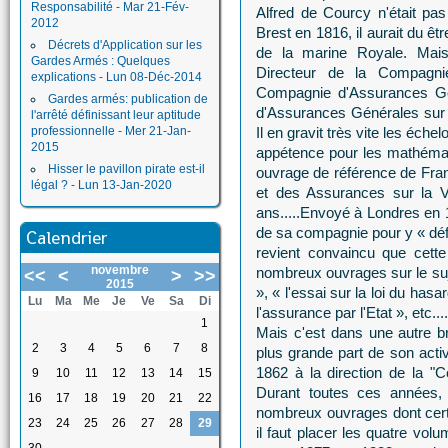
Responsabilité - Mar 21-Fév-
Alfred de Courcy n'était pa
2012
Brest en 1816, il aurait du ê
Décrets d'Application sur les
de la marine Royale. Mais
Gardes Armés : Quelques
Directeur de la Compagni
explications - Lun 08-Déc-2014
Compagnie d'Assurances Gén
Gardes armés: publication de
d'Assurances Générales sur la
l'arrêté définissant leur aptitude
professionnelle - Mer 21-Jan-
Il en gravit très vite les éch
2015
appétence pour les mathémati
Hisser le pavillon pirate est-il
ouvrage de référence de Fran
légal ? - Lun 13-Jan-2020
et des Assurances sur la Vi
ans.....Envoyé à Londres en 1
de sa compagnie pour y « défr
Calendrier
revient convaincu que cette 
novembre
nombreux ouvrages sur le suj
<<
<
>
>>
2015
», « l'essai sur la loi du hasa
Lu
Ma
Me
Je
Ve
Sa
Di
l'assurance par l'Etat », etc....
1
Mais c'est dans une autre 
2
3
4
5
6
7
8
plus grande part de son activi
1862 à la direction de la 
9
10
11
12
13
14
15
Durant toutes ces années, 
16
17
18
19
20
21
22
nombreux ouvrages dont certa
23
24
25
26
27
28
29
il faut placer les quatre vol