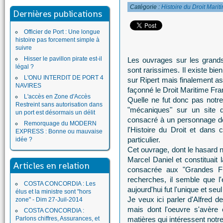
Catégorie :
Histoire du Droit Marit
Dernières publications
Officier de Port : Une longue
histoire pas forcement simple à
suivre
Hisser le pavillon pirate est-il
Les ouvrages sur les grands
légal ?
sont rarissimes. Il existe bi
L'ONU INTERDIT DE PORT 4
sur Ripert mais finalement 
NAVIRES
façonné le Droit Maritime Fra
L'accès en Zone d'Accès
Quelle ne fut donc pas notr
Restreint sans autorisation dans
"mécaniques" sur un site d
un port est désormais un délit
consacré à un personnage do
Remorquage du MODERN
l'Histoire du Droit et dans
EXPRESS : Bonne ou mauvaise
particulier.
idée ?
Cet ouvrage, dont le hasard no
Marcel Daniel et constituait l
Articles en relation
consacrée aux "Grandes Fi
recherches, il semble que l
COSTA CONCORDIA : Les
aujourd'hui fut l'unique et seu
élus et la ministre sont "hors
Je veux ici parler d'Alfred 
zone" - Dim 27-Juil-2014
mais dont l'oeuvre s'avère
COSTA CONCORDIA :
Parlons chiffres, Assurances, et
matières qui intéressent notre