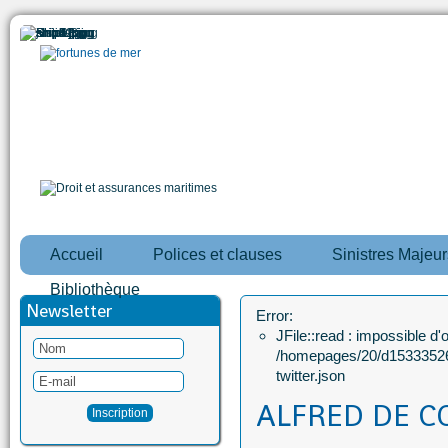
Accueil
Polices et clauses
Sinistres Majeur
Bibliothèque
Newsletter
Error:
JFile::read : impossible d'ou
/homepages/20/d15333526
twitter.json
ALFRED DE C