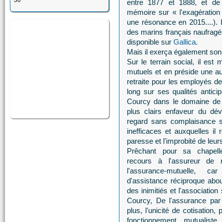
30
entre 1877 et 1888, et d
mémoire sur « l'exagération
une résonance en 2015....). I
des marins français naufrag
disponible sur
Gallica
.
Mais il exerça également son
Sur le terrain social, il e
mutuels et en préside une aut
retraite pour les employés de 
long sur ses qualités anticip
Courcy dans le domaine de 
plus clairs enfaveur du dév
regard sans complaisance su
inefficaces et auxquelles il 
paresse et l'improbité de leur
Prêchant pour sa chapelle
recours à l'assureur de m
l'assurance-mutuelle, car
d'assistance réciproque abou
des inimitiés et l'association
Courcy, De l'assurance par 
plus, l'unicité de cotisation,
fonctionnement mutualist