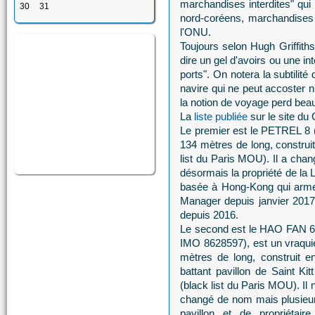
marchandises interdites" qui 
30
31
nord-coréens, marchandises 
l'ONU.
Toujours selon Hugh Griffiths
dire un gel d'avoirs ou une int
ports". On notera la subtilit
navire qui ne peut accoster 
la notion de voyage perd bea
La
liste publiée
sur le site du
Le premier est le PETREL 8 (
134 mètres de long, construi
list du Paris MOU). Il a chan
désormais la propriété de l
basée à Hong-Kong qui arme 
Manager depuis janvier 2017. 
depuis 2016.
Le second est le HAO FAN 
IMO 8628597), est un vraqui
mètres de long, construit e
battant pavillon de Saint Ki
(black list du Paris MOU). Il 
changé de nom mais plusieur
pavillon et de propriétaire