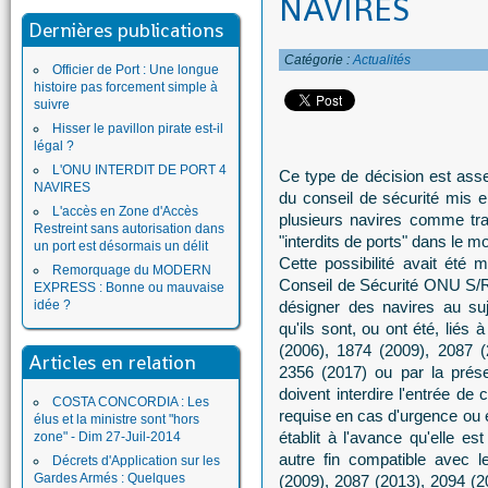
NAVIRES
Dernières publications
Catégorie :
Actualités
Officier de Port : Une longue
histoire pas forcement simple à
suivre
Hisser le pavillon pirate est-il
légal ?
L'ONU INTERDIT DE PORT 4
Ce type de décision est ass
NAVIRES
du conseil de sécurité mis e
L'accès en Zone d'Accès
plusieurs navires comme tra
Restreint sans autorisation dans
"interdits de ports" dans le m
un port est désormais un délit
Cette possibilité avait été 
Remorquage du MODERN
Conseil de Sécurité ONU S/R
EXPRESS : Bonne ou mauvaise
idée ?
désigner des navires au suj
qu'ils sont, ou ont été, liés 
(2006), 1874 (2009), 2087 (
Articles en relation
2356 (2017) ou par la prés
doivent interdire l'entrée de 
COSTA CONCORDIA : Les
requise en cas d'urgence ou e
élus et la ministre sont "hors
établit à l'avance qu'elle e
zone" - Dim 27-Juil-2014
autre fin compatible avec l
Décrets d'Application sur les
Gardes Armés : Quelques
(2009), 2087 (2013), 2094 (2