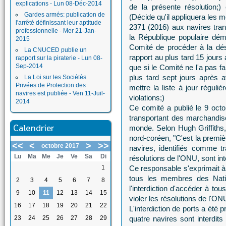
explications - Lun 08-Déc-2014
de la présente résolution;
Gardes armés: publication de
(Décide qu'il appliquera les 
l'arrêté définissant leur aptitude
2371 (2016) aux navires tran
professionnelle - Mer 21-Jan-
la République populaire dém
2015
Comité de procéder à la dés
La CNUCED publie un
rapport au plus tard 15 jours 
rapport sur la piraterie - Lun 08-
Sep-2014
que si le Comité ne l'a pas f
plus tard sept jours après a
La Loi sur les Sociétés
Privées de Protection des
mettre la liste à jour réguli
navires est publiée - Ven 11-Juil-
violations;)
2014
Ce comité a publié le 9 octo
transportant des marchandises
Calendrier
monde. Selon Hugh Griffiths
nord-coréen, "C'est la premiè
<<
<
>
>>
octobre 2017
navires, identifiés comme 
Lu
Ma
Me
Je
Ve
Sa
Di
résolutions de l'ONU, sont int
1
Ce responsable s'exprimait à 
tous les membres des Natio
2
3
4
5
6
7
8
l'interdiction d'accéder à to
9
10
11
12
13
14
15
violer les résolutions de l'ON
16
17
18
19
20
21
22
L'interdiction de ports a été 
23
24
25
26
27
28
29
quatre navires sont interdits