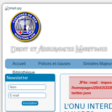
Accueil
Polices et clauses
Sinistres Majeur
Bibliothèque
Newsletter
JFile::read : imposs
/homepages/20/d15333
twitter.json
L'ONU INTERD