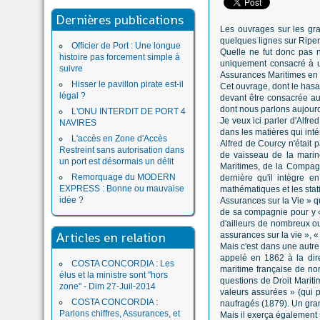
Dernières publications
Les ouvrages sur les gra
quelques lignes sur Riper
Officier de Port : Une longue
Quelle ne fut donc pas n
histoire pas forcement simple à
uniquement consacré à un
suivre
Assurances Maritimes en p
Hisser le pavillon pirate est-il
Cet ouvrage, dont le hasard
légal ?
devant être consacrée au
dont nous parlons aujourd'
L'ONU INTERDIT DE PORT 4
Je veux ici parler d'Alfr
NAVIRES
dans les matières qui inté
L'accès en Zone d'Accès
Alfred de Courcy n'était 
Restreint sans autorisation dans
de vaisseau de la marin
un port est désormais un délit
Maritimes, de la Compagn
Remorquage du MODERN
dernière qu'il intègre e
EXPRESS : Bonne ou mauvaise
mathématiques et les stat
idée ?
Assurances sur la Vie » qu
de sa compagnie pour y « 
d'ailleurs de nombreux ouv
Articles en relation
assurances sur la vie », « d
Mais c'est dans une autre
appelé en 1862 à la dir
COSTA CONCORDIA : Les
maritime française de nom
élus et la ministre sont "hors
questions de Droit Marit
zone" - Dim 27-Juil-2014
valeurs assurées » (qui p
COSTA CONCORDIA :
naufragés (1879). Un gra
Parlons chiffres, Assurances, et
Mais il exerça également 