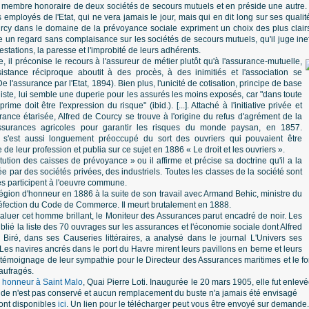
 est membre honoraire de deux sociétés de secours mutuels et en préside une autre. 
 employés de l'Etat, qui ne vera jamais le jour, mais qui en dit long sur ses qualités 
urcy dans le domaine de la prévoyance sociale expriment un choix des plus cla
rte un regard sans complaisance sur les sociétés de secours mutuels, qu'il juge ine
estations, la paresse et l'improbité de leurs adhérents.
, il préconise le recours à l'assureur de métier plutôt qu'à l'assurance-mutuelle,
ssistance réciproque aboutit à des procès, à des inimitiés et l'association se
e l'assurance par l'Etat, 1894). Bien plus, l'unicité de cotisation, principe de base
ste, lui semble une duperie pour les assurés les moins exposés, car "dans toute
ime doit être l'expression du risque" (ibid.). [...]. Attaché à l'initiative privée et
nce étarisée, Alfred de Courcy se trouve à l'origine du refus d'agrément de la
surances agricoles pour garantir les risques du monde paysan, en 1857.
l s'est aussi longuement préoccupé du sort des ouvriers qui pouvaient être
 de leur profession et publia sur ce sujet en 1886 « Le droit et les ouvriers ».
titution des caisses de prévoyance » ou il affirme et précise sa doctrine qu'il a la
ée par des sociétés privées, des industriels. Toutes les classes de la société sont
utes participent à l'oeuvre commune.
a Légion d'honneur en 1886 à la suite de son travail avec Armand Behic, ministre du
éfection du Code de Commerce. Il meurt brutalement en 1888.
saluer cet homme brillant, le Moniteur des Assurances parut encadré de noir. Les
blié la liste des 70 ouvrages sur les assurances et l'économie sociale dont Alfred
 Biré, dans ses Causeries littéraires, a analysé dans le journal L'Univers ses
Les navires ancrés dans le port du Havre mirent leurs pavillons en berne et leurs
témoignage de leur sympathie pour le Directeur des Assurances maritimes et le fo
aufragés.
n honneur à Saint Malo
, Quai Pierre Loti. Inaugurée le 20 mars 1905, elle fut enlevé
 vide n'est pas conservé et aucun remplacement du buste n'a jamais été envisagé
sont disponibles
ici
. Un lien pour le télécharger peut vous être envoyé sur demande.