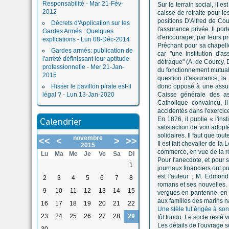
Responsabilité - Mar 21-Fév-
Sur le terrain social, il
2012
caisse de retraite pour les
positions D'Alfred de Co
Décrets d'Application sur les
l'assurance privée. Il po
Gardes Armés : Quelques
d'encourager, par leurs pr
explications - Lun 08-Déc-2014
Prêchant pour sa chapelle
Gardes armés: publication de
car "une institution d'a
l'arrêté définissant leur aptitude
détraque" (A. de Courcy, D
professionnelle - Mer 21-Jan-
du fonctionnement mutuali
2015
question d'assurance, la pr
Hisser le pavillon pirate est-il
donc opposé à une assura
légal ? - Lun 13-Jan-2020
Caisse générale des as
Catholique convaincu, i
accidentés dans l'exercice
Calendrier
En 1876, il publie « l'ins
satisfaction de voir adopt
solidaires. Il faut que to
novembre
<<
<
>
>>
Il est fait chevalier de l
2015
commerce, en vue de la r
Lu
Ma
Me
Je
Ve
Sa
Di
Pour l'anecdote, et pour 
1
journaux financiers ont pu
est l'auteur ; M. Edmond
2
3
4
5
6
7
8
romans et ses nouvelles. 
9
10
11
12
13
14
15
vergues en pantenne, en 
aux familles des marins n
16
17
18
19
20
21
22
Une stèle fut érigée à so
23
24
25
26
27
28
29
fût fondu. Le socle resté
Les détails de l'ouvrage 