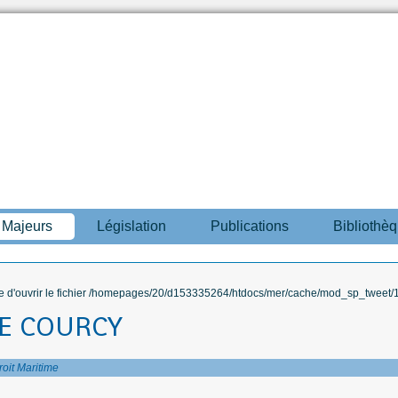
s Majeurs
Législation
Publications
Bibliothè
ble d'ouvrir le fichier /homepages/20/d153335264/htdocs/mer/cache/mod_sp_tweet/12
E COURCY
roit Maritime