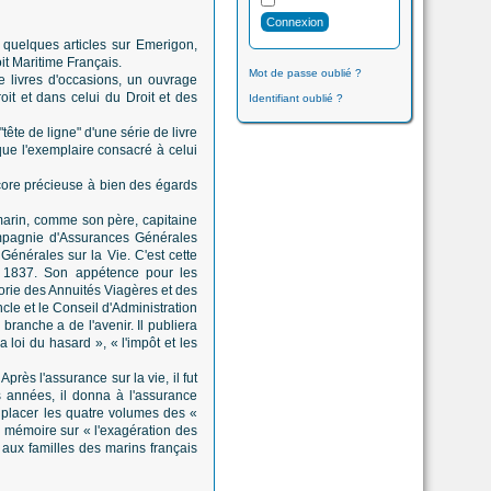
 quelques articles sur Emerigon,
it Maritime Français.
Mot de passe oublié ?
e livres d'occasions, un ouvrage
it et dans celui du Droit et des
Identifiant oublié ?
tête de ligne" d'une série de livre
ue l'exemplaire consacré à celui
ncore précieuse à bien des égards
 marin, comme son père, capitaine
mpagnie d'Assurances Générales
énérales sur la Vie. C'est cette
en 1837. Son appétence pour les
éorie des Annuités Viagères et des
cle et le Conseil d'Administration
branche a de l'avenir. Il publiera
 loi du hasard », « l'impôt et les
rès l'assurance sur la vie, il fut
 années, il donna à l'assurance
t placer les quatre volumes des «
 mémoire sur « l'exagération des
 aux familles des marins français