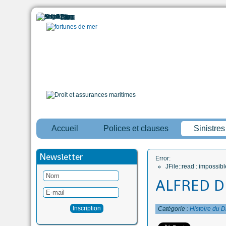
Accueil
Polices et clauses
Sinistre
Newsletter
Error:
JFile::read : impossi
ALFRED D
Catégorie :
Histoire du D