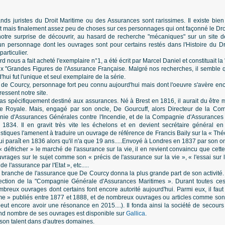
nds juristes du Droit Maritime ou des Assurances sont rarissimes. Il existe bien
t mais finalement assez peu de choses sur ces personnages qui ont façonné le Dro
otre surprise de découvrir, au hasard de recherche "mécaniques" sur un site d
 personnage dont les ouvrages sont pour certains restés dans l'Histoire du Dro
articulier.
 nous a fait acheté l'exemplaire n°1, a été écrit par Marcel Daniel et constituait la "
x "Grandes Figures de l'Assurance Française. Malgré nos recherches, il semble q
hui fut l'unique et seul exemplaire de la série.
ed de Courcy, personnage fort peu connu aujourd'hui mais dont l'oeuvre s'avère e
ressent notre site.
pas spécifiquement destiné aux assurances. Né à Brest en 1816, il aurait du être
e Royale. Mais, engagé par son oncle, De Gourcuff, alors Directeur de la Co
ie d'Assurances Générales contre l'Incendie, et de la Compagnie d'Assurances G
n 1834. Il en gravit très vite les échelons et en devient secrétaire général 
istiques l'amenent à traduire un ouvrage de référence de Francis Baily sur la « Th
i paraît en 1836 alors qu'il n'a que 19 ans.....Envoyé à Londres en 1837 par son on
défricher » le marché de l'assurance sur la vie, il en revient convaincu que cette 
rages sur le sujet comme son « précis de l'assurance sur la vie », « l'essai sur la
e l'assurance par l'Etat », etc.....
 branche de l'assurance que De Courcy donna la plus grande part de son activité. Ap
ection de la "Compagnie Générale d'Assurances Maritimes ». Durant toutes ces
breux ouvrages dont certains font encore autorité aujourd'hui. Parmi eux, il fau
ime » publiés entre 1877 et 1888, et de nombreux ouvrages ou articles comme son
eut encore avoir une résonance en 2015....). Il fonda ainsi la société de secours
nd nombre de ses ouvrages est disponible sur
Gallica
.
son talent dans d'autres domaines.