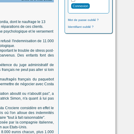
Mot de passe oublié ?
rdia, dont le naufrage le 13
réparations de ces clients.
Identifiant oublié ?
se psychologique et le versement
 refusé l'indemnisation de 11.000
hologique.
mportant le trouble de stress post-
 parvenus. Des enfants font des
pétence du juge administratif de
 français ne peut pas aller si loin
naufragés français du paquebot
permettre de négocier avec Costa
tion aboutit ou n'aboutit pas", a
atrick Simon, n'a quant à lui pas
a Crociere considère en effet le
s où l'on alloue des indemnités
e "tout à fait raisonnable".
osée par la compagnie italienne,
n aux Etats-Unis.
e 8.000 euros chacun, plus 1.000