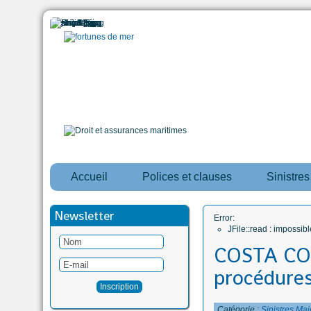
Accueil
Polices et clauses
Sinistre
Newsletter
Error:
JFile::read : impossi
COSTA CON
procédures 
Catégorie :
Sinistres Maj