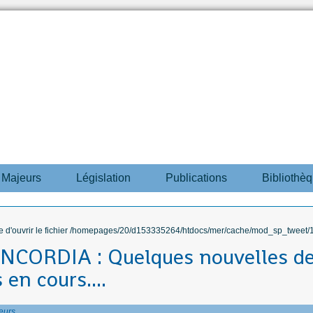
s Majeurs
Législation
Publications
Bibliothè
ble d'ouvrir le fichier /homepages/20/d153335264/htdocs/mer/cache/mod_sp_tweet/12
CORDIA : Quelques nouvelles d
en cours....
eurs