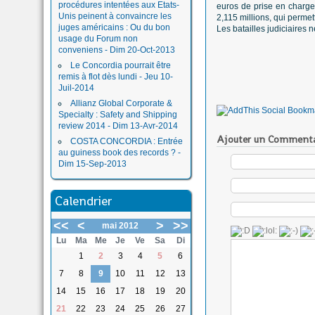
procédures intentées aux Etats-
euros de prise en charge
Unis peinent à convaincre les
2,115 millions, qui perme
juges américains : Ou du bon
Les batailles judiciaires 
usage du Forum non
conveniens - Dim 20-Oct-2013
Le Concordia pourrait être
remis à flot dès lundi - Jeu 10-
Juil-2014
Allianz Global Corporate &
Specialty : Safety and Shipping
review 2014 - Dim 13-Avr-2014
Ajouter un Commenta
COSTA CONCORDIA : Entrée
au guiness book des records ? -
Dim 15-Sep-2013
Calendrier
<<
<
>
>>
mai 2012
Lu
Ma
Me
Je
Ve
Sa
Di
1
2
3
4
5
6
7
8
9
10
11
12
13
14
15
16
17
18
19
20
21
22
23
24
25
26
27