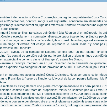
celui des indemnisations. Costa Crociere, la compagnie propriétaire du Costa Conco
a vie à 32 personnes, dont six Français, est aujourd'hui confrontée aux demandes de 
agés français demanderont au juge des référés de Nanterre d'ordonner une experti
0 euros chacun.
nent à cinq familles françaises qui résident à la Réunion et en métropole. Ils ont
Crociere et réclament la nomination d'un expert pour évaluer leur préjudice psyc
subi de dommage corporel lors de l'accident, ils ont perdu leurs bagages et estiment i
au naufrage. "Certains ont essayé de reprendre le travail mais n'y sont pas
r avocate Me Franchitto.
2012), l'avocat de la compagnie italienne compte pour sa part plaider l'incom
ne. "Le contrat de croisière est régi par le droit italien et donc un juge des référés
e en appréciant le contenu d'une loi étrangère", estime Me Simon.
Nanterre a renvoyé mercredi au 20 juin l'examen de la demande de quatorze 
 une expertise psychologique et une provision de 50.000 euros chacun, pour leur 
t en pourparlers avec la société Costa Croisières. Nous verrons si cette négocia
aurie Franchitto à l'issue de l'audience.L'avocat de la compagnie italienne, Me P
aire.
s réclamées est également une pierre d'achoppement entre les deux parties. Cost
 réclamée comme étant "hors de proportion". "Nous ne sommes pas aux Etats-Uni
vocat de la compagnie. Pour Me Franchitto, la somme de 50.000 euros est au contrair
ue 180 familles françaises ont déjà accepté l'indemnisation de 11.000 euros prop
e toute poursuite pénale ou civile et une vingtaine se sont joints à une class actio
t conclu un accord avec Costa Crociere le 17 avril, ont négocié une provision d