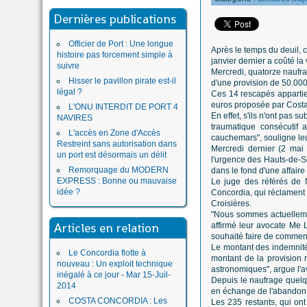
Dernières publications
Officier de Port : Une longue
Après le temps du deuil, 
histoire pas forcement simple à
janvier dernier a coûté l
suivre
Mercredi, quatorze naufr
Hisser le pavillon pirate est-il
d'une provision de 50.00
légal ?
Ces 14 rescapés appartien
euros proposée par Costa 
L'ONU INTERDIT DE PORT 4
En effet, s'ils n'ont pas 
NAVIRES
traumatique consécutif 
L'accès en Zone d'Accès
cauchemars", souligne leu
Restreint sans autorisation dans
Mercredi dernier (2 mai 
un port est désormais un délit
l'urgence des Hauts-de-Sei
Remorquage du MODERN
dans le fond d'une affair
EXPRESS : Bonne ou mauvaise
Le juge des référés de 
idée ?
Concordia, qui réclament
Croisières.
"Nous sommes actuellemen
Articles en relation
affirmé leur avocate Me L
souhaité faire de comment
Le montant des indemnité
Le Concordia flotte à
montant de la provision
nouveau : Un exploit technique
astronomiques", argue l'a
inégalé à ce jour - Mar 15-Juil-
Depuis le naufrage quelq
2014
en échange de l'abandon d
COSTA CONCORDIA : Les
Les 235 restants, qui on