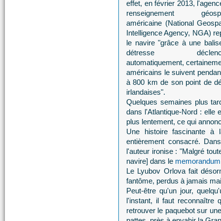
effet, en février 2013, l'agen
renseignement géospat
américaine (National Geospat
Intelligence Agency, NGA) re
le navire "grâce à une balis
détresse déclenc
automatiquement, certainemen
américains le suivent pendant 
à 800 km de son point de dé
irlandaises".
Quelques semaines plus tard
dans l'Atlantique-Nord : elle
plus lentement, ce qui annonc
Une histoire fascinante à 
entièrement consacré. Dans
l'auteur ironise : "Malgré tou
navire] dans le
memorandum q
Le Lyubov Orlova fait désor
fantôme, perdus à jamais mai
Peut-être qu'un jour, quelq
l'instant, il faut reconnaî
retrouver le paquebot sur un
pattes, près à envahir la Gra