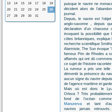
13
14
15
16
17
18
19
puisque le navire ne menace
décident alors de l'abandon
20
21
22
23
24
25
26
journal.
27
28
29
30
31
Depuis, le navire est l'obj
anglo-saxonne , depuis que
déclaration d'un chasseur
évoquant la possibilité que
côtes britanniques, explique 
recherche scientifique Smith
Alarmiste, The Sun évoque "
fameux Pim de Rhodes a supp
affamés qui ont dû commenc
ce sujet de l'histoire racon
La rumeur a pris une telle 
démentir la présence du nav
aucun signe du navire depuis 
de l'agence maritime et garde
Mais où est donc le Ly
Orlova ? Très probablemen
fond de l'océan comme
Manurerva
et tant d'aut
navires jamais retrouvés