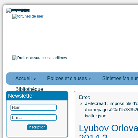
Accueil
Polices et clauses
Sinistres Majeur
Bibliothèque
Newsletter
Error:
JFile::read : impossible d'ou
/homepages/20/d15333526
twitter.json
Lyubov Orlova
2014 ?