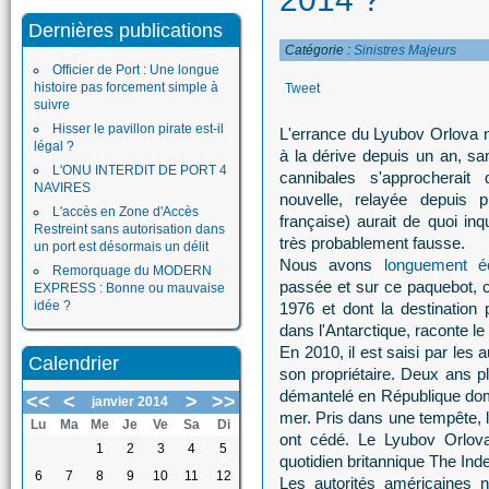
Dernières publications
Catégorie :
Sinistres Majeurs
Officier de Port : Une longue
histoire pas forcement simple à
Tweet
suivre
Hisser le pavillon pirate est-il
L'errance du Lyubov Orlova ne
légal ?
à la dérive depuis un an, sa
L'ONU INTERDIT DE PORT 4
cannibales s'approcherait
NAVIRES
nouvelle, relayée depuis p
L'accès en Zone d'Accès
française) aurait de quoi inqu
Restreint sans autorisation dans
très probablement fausse.
un port est désormais un délit
Nous avons
longuement é
Remorquage du MODERN
passée et sur ce paquebot, c
EXPRESS : Bonne ou mauvaise
idée ?
1976 et dont la destination 
dans l'Antarctique, raconte l
En 2010, il est saisi par les 
Calendrier
son propriétaire. Deux ans plu
démantelé en République domi
<<
<
>
>>
janvier 2014
mer. Pris dans une tempête, l
Lu
Ma
Me
Je
Ve
Sa
Di
ont cédé. Le Lyubov Orlova
1
2
3
4
5
quotidien britannique The Ind
6
7
8
9
10
11
12
Les autorités américaines n