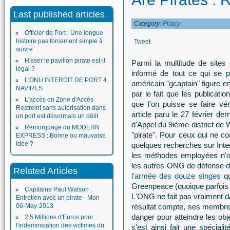
Last published articles
Category:
Piracy
Officier de Port : Une longue
histoire pas forcement simple à
Tweet
suivre
Hisser le pavillon pirate est-il
Parmi la multitude de sites
légal ?
informé de tout ce qui se p
L'ONU INTERDIT DE PORT 4
américain "gcaptain" figure en
NAVIRES
par le fait que les publicati
L'accès en Zone d'Accès
que l'on puisse se faire vé
Restreint sans autorisation dans
article paru le 27 février der
un port est désormais un délit
d'Appel du 9ième district d
Remorquage du MODERN
"pirate". Pour ceux qui ne 
EXPRESS : Bonne ou mauvaise
idée ?
quelques recherches sur Intern
les méthodes employées n'o
les autres ONG de défense de
Related Articles
l'armée des douze singes
q
Greenpeace (quoique parfois 
Capitaine Paul Watson :
L'ONG ne fait pas vraiment da
Entretien avec un pirate - Mon
06-May-2013
résultat compte, ses membre
danger pour atteindre les obj
2,5 Millions d'Euros pour
l'indemnistation des victimes du
s'est ainsi fait une spéciali