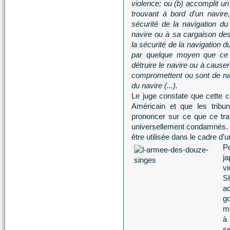
violence; ou (b) accomplit un
trouvant à bord d'un navire
sécurité de la navigation du
navire ou à sa cargaison d
la sécurité de la navigation d
par quelque moyen que ce s
détruire le navire ou à caus
compromettent ou sont de nat
du navire (...).
Le juge constate que cette co
Américain et que les tribu
prononcer sur ce que ce trait
universellement condamnés. 
être utilisée dans le cadre d
Po
ja
v
S
ac
g
me
à
se