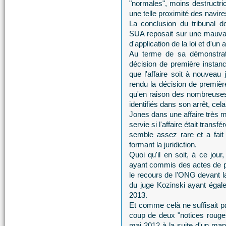
"normales", moins destructr
une telle proximité des navire
La conclusion du tribunal de 
SUA reposait sur une mauvais
d'application de la loi et d'un
Au terme de sa démonstrati
décision de première instan
que l'affaire soit à nouveau
rendu la décision de première
qu'en raison des nombreuses,
identifiés dans son arrêt, cel
Jones dans une affaire très mé
servie si l'affaire était transfé
semble assez rare et a fait 
formant la juridiction.
Quoi qu'il en soit, à ce j
ayant commis des actes de pir
le recours de l'ONG devant l
du juge Kozinski ayant égale
2013.
Et comme celà ne suffisait p
coup de deux "notices rouges"
mai 2012 à la suite d'un mand