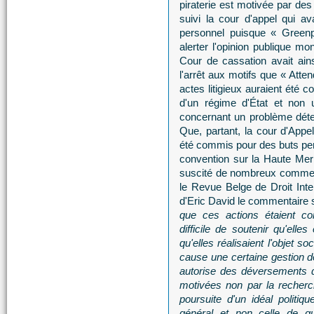
piraterie est motivée par des
suivi la cour d'appel qui av
personnel puisque « Greenpe
alerter l'opinion publique mo
Cour de cassation avait ains
l'arrêt aux motifs que « Att
actes litigieux auraient été 
d'un régime d'État et non 
concernant un problème déterm
Que, partant, la cour d'Appel
été commis pour des buts pers
convention sur la Haute Mer
suscité de nombreux commenta
le Revue Belge de Droit Inte
d'Eric David le commentaire 
que ces actions étaient con
difficile de soutenir qu'ell
qu'elles réalisaient l'objet s
cause une certaine gestion de 
autorise des déversements d
motivées non par la recherch
poursuite d'un idéal politiq
général et non celle de qu