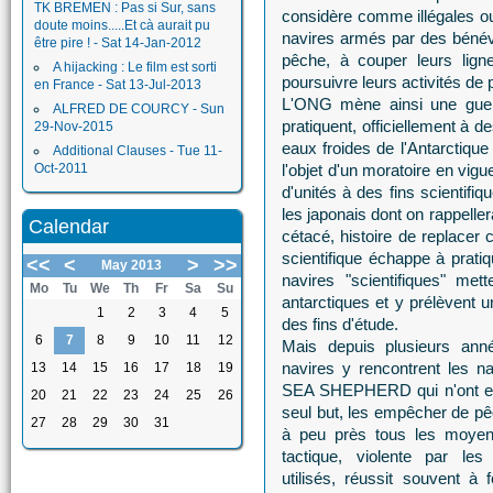
TK BREMEN : Pas si Sur, sans
considère comme illégales ou 
doute moins.....Et cà aurait pu
navires armés par des bénévo
être pire ! - Sat 14-Jan-2012
pêche, à couper leurs ligne
A hijacking : Le film est sorti
poursuivre leurs activités de
en France - Sat 13-Jul-2013
L'ONG mène ainsi une guerre
ALFRED DE COURCY - Sun
pratiquent, officiellement à d
29-Nov-2015
eaux froides de l'Antarctique
Additional Clauses - Tue 11-
Oct-2011
l'objet d'un moratoire en vig
d'unités à des fins scientifi
les japonais dont on rappeller
Calendar
cétacé, histoire de replacer
scientifique échappe à prat
<<
<
>
>>
May 2013
navires "scientifiques" me
Mo
Tu
We
Th
Fr
Sa
Su
antarctiques et y prélèvent 
1
2
3
4
5
des fins d'étude.
6
7
8
9
10
11
12
Mais depuis plusieurs ann
navires y rencontrent les n
13
14
15
16
17
18
19
SEA SHEPHERD qui n'ont e
20
21
22
23
24
25
26
seul but, les empêcher de pê
27
28
29
30
31
à peu près tous les moyen
tactique, violente par le
utilisés, réussit souvent à 