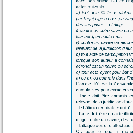
dans son article 101 en dis
actes suivants :
a) tout acte illicite de viol
par l'équipage ou des passage
des fins privées, et dirigé :
i) contre un autre navire ou
leur bord, en haute mer;
ii) contre un navire ou aéro
relevant de la juridiction d'au
b) tout acte de participation vo
lorsque son auteur a connais
aéronef est un navire ou aéron
c) tout acte ayant pour but d
a) ou b), ou commis dans l'inte
L'article 101 de la Convent
cumulatives pour caractériser 
- l'acte doit être commis
relevant de la juridiction d'auc
- le bâtiment « pirate » doit ê
- l'acte doit être un acte ill
dirigé contre un navire, des 
- l'attaque doit être effectuée 
Or, pour le juge, il man