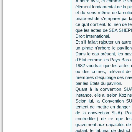
A notre avis, et comme le sou
élément fondamental de la pi
et du sens même de la notion
pirate est de s'emparer par l
ce qu'il contient. Ici rien de 
que les actes de SEA SHEPHE
Droit International.
Et s'il fallait rajouter un aut
un pirate n'arbore le pavill
Dans le cas présent, les n
d'Etat comme les Pays Bas ou 
1982 voudrait que les actes
ou des crimes, relèvent de 
membres d'équipage des navire
par les Etats du pavillon.
Quant à la convention SUA
instance, elle a, selon Kozinsk
Selon lui, la Convention SU
tentent de mettre en danger l
de la convention SUA). Pou
contredites) de ce que le
gravement aux capacités de 
autant, le tribunal de distr