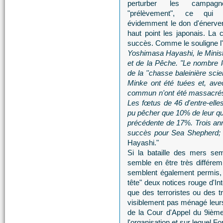
perturber les campag
"prélèvement", ce qui
évidemment le don d'énerver
haut point les japonais. La
succès. Comme le souligne l
Yoshimasa Hayashi, le Ministr
et de la Pêche. "Le nombre 
de la ''chasse baleinière scie
Minke ont été tuées et, ave
commun n'ont été massacrés.
Les fœtus de 46 d'entre-elles
pu pêcher que 10% de leur quot
précédente de 17%. Trois an
succès pour Sea Shepherd; il
Hayashi."
Si la bataille des mers se
semble en être très différem
semblent également permis,
tête" deux notices rouge d'I
que des terroristes ou des tr
visiblement pas ménagé leurs
de la Cour d'Appel du 9ième
l'organisation et sur lequel F