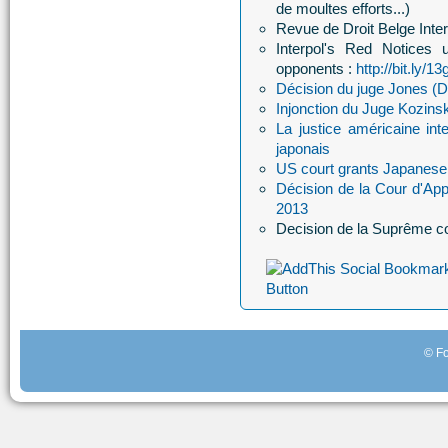
de moultes efforts...)
Revue de Droit Belge Inter
Interpol's Red Notices 
opponents :
http://bit.ly/13
Décision du juge Jones (D
Injonction du Juge Kozin
La justice américaine int
japonais
US court grants Japanese 
Décision de la Cour d'App
2013
Decision de la Suprême co
© Fo