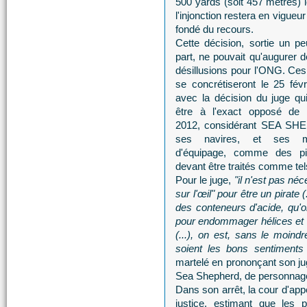
500 yards (soit 457 mètres) l
l'injonction restera en vigueur
fondé du recours.
Cette décision, sortie un p
part, ne pouvait qu'augurer d
désillusions pour l'ONG. Ces
se concrétiseront le 25 fév
avec la décision du juge qu
être à l'exact opposé de 
2012, considérant SEA SH
ses navires, et ses 
d'équipage, comme des pi
devant être traités comme tels
Pour le juge,
"il n'est pas né
sur l'œil" pour être un pirate
des conteneurs d'acide, qu'o
pour endommager hélices et 
(...), on est, sans le moindr
soient les bons sentiments
martelé en prononçant son jug
Sea Shepherd, de personnage
Dans son arrêt, la cour d'appe
justice, estimant que les 