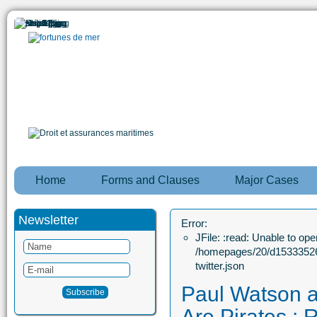
Home
Forms and Clauses
Major Cases
Newsletter
Error:
JFile: :read: Unable to open
/homepages/20/d15333526
twitter.json
Paul Watson 
Are Pirates : 