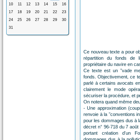
10
11
12
13
14
15
16
17
18
19
20
21
22
23
24
25
26
27
28
29
30
31
Ce nouveau texte a pour obj
répartition du fonds de l
propriétaire du navire en c
Ce texte est un "vade me
fonds. Objectivement, ce te
parlé à certains avocats en
clairement le mode opéra
sécuriser la procédure, et 
On notera quand même deu
- Une approximation (coupa
renvoie à la "conventions in
pour les dommages dus à la 
décret n° 96-718 du 7 août 
portant création d'un Fo
dommages dus à la pollutio