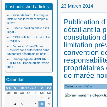
23 March 2014
Last published articles
Officier de Port : Une longue
histoire pas forcement simple à
Publication d
suivre
détaillant la
Hisser le pavillon pirate est-il
légal ?
constitution 
L'ONU INTERDIT DE PORT 4
NAVIRES
limitation pré
L'accès en Zone d'Accès
Restreint sans autorisation dans
convention de
un port est désormais un délit
responsabilité
Remorquage du MODERN
EXPRESS : Bonne ou mauvaise
propriétaires
idée ?
de marée noi
Calendar
Category
Legislation
<<
<
>
>>
March 2014
Mo
Tu
We
Th
Fr
Sa
Su
1
2
3
4
5
6
7
8
9