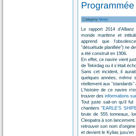
Programmée 
Category
News
Le rapport 2014 d'Allian
monde maritime et intitul
apprend que l'obsolesc
"désuétude planifiée") ne de
a été construit en 1906.
En effet, ce navire vient ju
de Tekirdag ou il s'était é
Sans cet incident, il
aurai
quelques années, même s'i
réellement aux "standards" 
L'histoire de ce navire n'e
trouver des
informations su
Tout juste sait-on qu'il fu
chantiers "
EARLE'S SHIP
brute de 555 tonneaux, lon
Cleopatra à son lancement. 
retrouver son nom d'origin
et devient le Kylias jusu'e