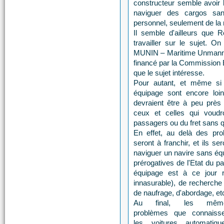
constructeur semble avoir b
naviguer des cargos san
personnel, seulement de la
Il semble d'ailleurs que R
travailler sur le sujet.
MUNIN – Maritime Unmanned
financé par la Commission E
que le sujet intéresse.
Pour autant, et même si 
équipage sont encore loin
devraient être à peu prè
ceux et celles qui voudr
passagers ou du fret sans qu'
En effet, au delà des pro
seront à franchir, et ils s
naviguer un navire sans équ
prérogatives de l'Etat du p
équipage est à ce jour ré
innasurable), de recherche
de naufrage, d'abordage, etc
Au final, les mêm
problèmes que connaisse
les voitures automatique