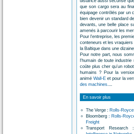
distance aussi sécurisé que
que son cargo sera au fina
équipage contrôlés par un ca
bien devenir un standard d
devants, une belle place su
amenés à parcourir les mer
Pour l'entreprise, les premi
conteneurs et les vraquiers
la Baltique dans une dizain
Pour notre part, nous somm
l'humain de toute industrie 
coûte plus cher qu'un robo
humains ? Pour la versio
animé
Wall-E
et pour la ver
des machines.
...
En savoir plus
The Verge :
Rolls-Royce 
Bloomberg
: Rolls-Royc
Freight
Transport Research
Intelligence in Networks