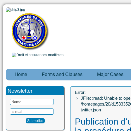
Home
Forms and Clauses
Major Cases
Newsletter
Error:
JFile: :read: Unable to open
/homepages/20/d15333526
twitter.json
Publication d'
la procédure d