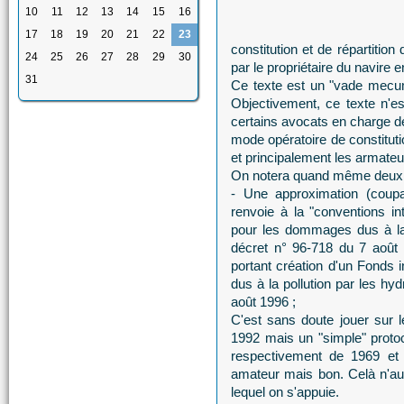
10
11
12
13
14
15
16
17
18
19
20
21
22
23
constitution et de répartition
24
25
26
27
28
29
30
par le propriétaire du navire 
31
Ce texte est un "vade mecum
Objectivement, ce texte n'e
certains avocats en charge de
mode opératoire de constituti
et principalement les armateu
On notera quand même deux 
- Une approximation (coupa
renvoie à la "conventions int
pour les dommages dus à la 
décret n° 96-718 du 7 août 
portant création d'un Fonds 
dus à la pollution par les hy
août 1996 ;
C'est sans doute jouer sur 
1992 mais un "simple" protoco
respectivement de 1969 et 
amateur mais bon. Celà n'aura
lequel on s'appuie.