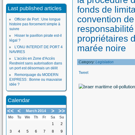
fonds de limit
Last published articles
convention de
Officier de Port : Une longue
histoire pas forcement simple à
responsabilité
suivre
Hisser le pavillon pirate est-il
propriétaires 
légal ?
marée noire
L'ONU INTERDIT DE PORT 4
NAVIRES
L'accès en Zone d'Accès
Category:
Legislation
Restreint sans autorisation dans
un port est désormais un délit
Tweet
Remorquage du MODERN
EXPRESS : Bonne ou mauvaise
idée ?
Calendar
<<
<
>
>>
March 2014
Mo
Tu
We
Th
Fr
Sa
Su
1
2
3
4
5
6
7
8
9