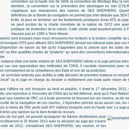
convention sur la haute mer de 1958, la convention de Montego Bay, la conv
dernière, la convention sur la prévention des abordages en mer (COLR
s'appliquer aux manœuvres des navires de SEA SHEPHERD. Quant a
définitions de la liberté de navigation ne permet pas d'en déduire que SEA
Enfin, et pour en terminer sur les fondements juridiques d'une ATS, le
ne peut exciper de la charte mondiale de la nature de 1972 une quelc
juridique de protection de la nature. Cette charte avait pourtant permis à 
mauvais pas en 1995 à Terre-Neuve.
moyens sont évoqués mais nous renvoyons nos lecteurs à la lecture complète du j
droit invoquer l'ATS pour attraire SEA SHEPHERD devant son tribunal mais que ces
'injonction en raison du fait qu'ils n'apportent pas la preuve que les acte
s" ou être qualifiés d'actes de "piraterie" au sens des conventions internationales
sée.
instance était une belle victoire de SEA SHEPHERD même si le juge précise bien 
cun cas une approbation des méthodes de l'ONG. Il constate néanmoins avec reg
lève normalement de la compétence des Etats et non de sa juridiction.
 se sont bien entendu pas arrêtés à cette décision de première instance et ont porté
Circuit" ou le juge en charge du dossier a visiblement une toute autre vision de
que l'affaire ne soit évoquée au fond et plaidée, il émet le 17 décembre 2012,
e, une injonction à l'encontre de l'ONG qui lui fait défense, ainsi qu'à Paul Watso
taquer aux navires de l'IRC ou à toute personne se trouvant sur ces navires, ou de 
curité de la navigation de ces navires ; L'injonction précise qu'au aucun cas, le
s à moins de 500 yards (soit 457 mètres) lorsqu'ils sont en haute mer. Le juge pr
oit émis une opinion sur le bien-fondé du recours.
 peu de nul part, ne pouvait qu'augurer de futures désillusions pour
ncrétiseront le 25 février 2013 avec la décision du juge qui s'avère
e celle de 2012, considérant SEA SHEPHERD, ses navires, et ses