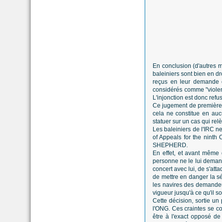
En conclusion (d'autres 
baleiniers sont bien en 
reçus en leur demande d
considérés comme "violent
L'injonction est donc refu
Ce jugement de première 
cela ne constitue en au
statuer sur un cas qui re
Les baleiniers de l'IRC ne
of Appeals for the ninth 
SHEPHERD.
En effet, et avant même 
personne ne le lui demand
concert avec lui, de s'at
de mettre en danger la sé
les navires des demandeur
vigueur jusqu'à ce qu'il s
Cette décision, sortie un
l'ONG. Ces craintes se co
être à l'exact opposé d