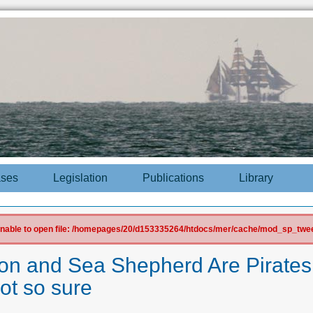
ases
Legislation
Publications
Library
 Unable to open file: /homepages/20/d153335264/htdocs/mer/cache/mod_sp_tweet
on and Sea Shepherd Are Pirates 
ot so sure