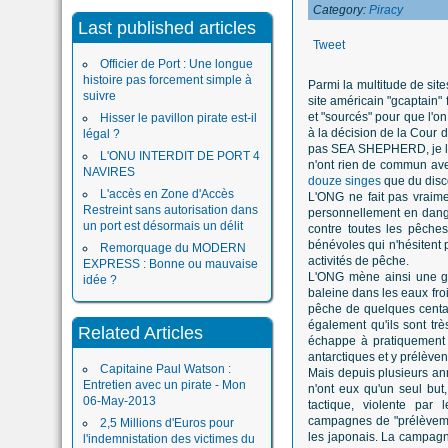
Category:
Piracy
Last published articles
Tweet
Officier de Port : Une longue
histoire pas forcement simple à
Parmi la multitude de sit
suivre
site américain "gcaptain" 
et "sourcés" pour que l'on 
Hisser le pavillon pirate est-il
à la décision de la Cour 
légal ?
pas SEA SHEPHERD, je les 
L'ONU INTERDIT DE PORT 4
n'ont rien de commun ave
NAVIRES
douze singes
que du disc
L'accès en Zone d'Accès
L'ONG ne fait pas vraime
Restreint sans autorisation dans
personnellement en danger
un port est désormais un délit
contre toutes les pêches
bénévoles qui n'hésitent p
Remorquage du MODERN
activités de pêche.
EXPRESS : Bonne ou mauvaise
L'ONG mène ainsi une guer
idée ?
baleine dans les eaux froi
pêche de quelques centai
également qu'ils sont trè
Related Articles
échappe à pratiquement 
antarctiques et y prélèven
Capitaine Paul Watson :
Mais depuis plusieurs a
Entretien avec un pirate - Mon
n'ont eux qu'un seul bu
06-May-2013
tactique, violente par 
campagnes de "prélèvemen
2,5 Millions d'Euros pour
les japonais. La campagn
l'indemnistation des victimes du