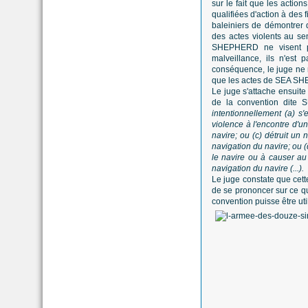
sur le fait que les actio
qualifiées d'action à des f
baleiniers de démontre
des actes violents au se
SHEPHERD ne visent pas
malveillance, ils n'est p
conséquence, le juge ne
que les actes de SEA SHEP
Le juge s'attache ensuite
de la convention dite 
intentionnellement (a) s
violence à l'encontre d'u
navire; ou (c) détruit u
navigation du navire; ou (
le navire ou à causer a
navigation du navire (...).
Le juge constate que cette
de se prononcer sur ce qu
convention puisse être ut