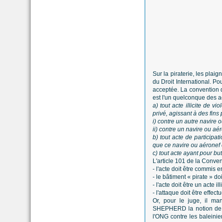
Sur la piraterie, les pl
du Droit International. Po
acceptée. La convention d
est l'un quelconque des ac
a) tout acte illicite de
privé, agissant à des fins p
i) contre un autre navire
ii) contre un navire ou aé
b) tout acte de participat
que ce navire ou aéronef 
c) tout acte ayant pour but
L'article 101 de la Conven
- l'acte doit être commis 
- le bâtiment « pirate » do
- l'acte doit être un acte
- l'attaque doit être effect
Or, pour le juge, il ma
SHEPHERD la notion de "f
l'ONG contre les baleinie