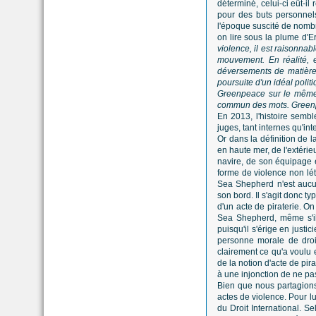
déterminé, celui-ci eût-il
pour des buts personnels
l'époque suscité de nombr
on lire sous la plume d'E
violence, il est raisonnab
mouvement. En réalité, e
déversements de matières
poursuite d'un idéal polit
Greenpeace sur le même p
commun des mots. Greenp
En 2013, l'histoire sembl
juges, tant internes qu'in
Or dans la définition de l
en haute mer, de l'extérieu
navire, de son équipage e
forme de violence non léta
Sea Shepherd n'est aucu
son bord. Il s'agit donc t
d'un acte de piraterie. O
Sea Shepherd, même s'il 
puisqu'il s'érige en just
personne morale de droit 
clairement ce qu'a voulu 
de la notion d'acte de pira
à une injonction de ne pa
Bien que nous partagions 
actes de violence. Pour 
du Droit International. Se