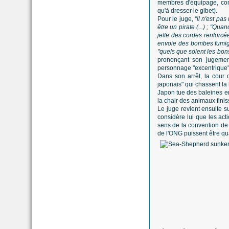
membres d'équipage, comm
qu'à dresser le gibet).
Pour le juge,
"il n'est pa
être un pirate (...) ; "Qu
jette des cordes renforcé
envoie des bombes fumigèn
"quels que soient les bon
prononçant son jugemen
personnage "excentrique"
Dans son arrêt, la cour d
japonais" qui chassent la
Japon tue des baleines en
la chair des animaux finis
Le juge revient ensuite s
considère lui que les act
sens de la convention de
de l'ONG puissent être qu