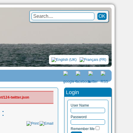
Login
/124-twitter.json
User Name
:
Password
Remember Me