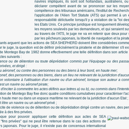
navires impliqués, ils sont soit hollandais, australiens, 
déclarer compétent avant de se prononcer sur les moyens
compétence des tribunaux américains, l'Institut de Recherc
l'application de l'Alien Tort Statute (ATS) qui permet à un 
responsabilité délictuelle lorsqu'il y a violation de la "loi d
les Etats Unis. Ce principe juridique est longuement dével
les moyens soulevés par les demandeurs, et qui seraient sus
au travers de l'ATS, le juge ne va en retenir que deux pour 
par les pêcheurs japonais, la liberté de navigation et la pirate
aignants arguent que les actions de SEA SHEPHERD doivent être considérées comme 
ur le juge, la question est de définir précisément la piraterie et de déterminer s'il
e Montego Bay de 1982 donne effectivement une telle définition dans son article 
tes suivants :
 violence ou de détention ou toute déprédation commis par l'équipage ou des pass
rivées, et dirigé :
 ou aéronef, ou contre des personnes ou des biens à leur bord, en haute mer;
ronef, des personnes ou des biens, dans un lieu ne relevant de la juridiction d'aucun
ion volontaire à l'utilisation d'un navire ou d'un aéronef, lorsque son auteur a con
est un navire ou aéronef pirate;
 d'inciter à commettre les actes définis aux lettres a) ou b), ou commis dans l'intentio
tion de Montego Bay fixe donc quatre conditions cumulatives pour caractériser l'acte
en haute mer ou dans un espace maritime ne relevant de la juridiction d'aucun Etat ;
it être un navire ou un aéronef privé ;
 illicite de violence ou de détention ou de déprédation dirigé contre un navire, des p
uée à des fins privées.
nque pour pouvoir appliquer cette définition aux actes de SEA
ins privées" qui ne peut être retenue dans le cas des actions de
rs japonais. Pour le juge, il n'existe pas de concensus international