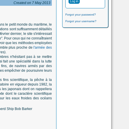
Created on 7 May 2013
Forgot your password?
Forgot your username?
ans le petit monde du maritime, le
cations sont suffisamment détaillés
rier dernier, le site s'intéressait
". Pour ceux qui ne connaîtraient
y voir que les méthodes employées
semble plus proche de
l'armée des
es).
mbres n'hésitant pas à se mettre
 fait une spécialité dans la lutte
 fins, de navires armés par des
i les empêcher de poursuivre leurs
 fins scientifique, la pêche à la
ratoire en vigueur depuis 1982, la
s les japonais dont on rappellera
te dont le caractère scientifique
sur les eaux froides des océans