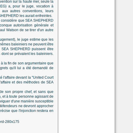
ention sur la haute mer, seule la
EG) a, pour le juge, vocation à
ux autres conventions, leurs
 SHEPHERD les aurait enfreintes.
 juge considère que SEA SHEPHERD
onque autorisation générale et
Paul Watson de se tirer d'un autre
ugement), le juge estime que les
 mêmes baleiniers ne peuvent être
s de SEA SHEPHERD puissent être
 dont se prévalent les baleiniers.
à la fin de son argumentaire que
rets qu'il lui a été demandé de
 l'affaire devant la "United Court
 l'affaire et des méthodes de SEA
 de son propre chef, et sans que
n, et à toute personne agissant de
naviguer d'une manière susceptible
s défendeurs ne devront approcher
écise que l'injonction restera en