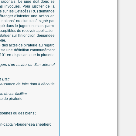
ou japonais. Le juge doit donc se
 invoqués. Pour justifier de la
he sur les Cetacés (IRC) demande
étranger d'intenter une action en
es nations" ou d'un traité signé par
oppé dans le jugement mais, parmi
ceptibles de recevoir application
statuer sur l'injonction demandée
rie.
des actes de piraterie au regard
 existe une définition communément
101 en disposant que la piraterie
agers d'un navire ou d'un aéronef
 Etat;
naissance de faits dont il découle
n de les faciliter.
 de piraterie :
ersonnes ou des biens ;