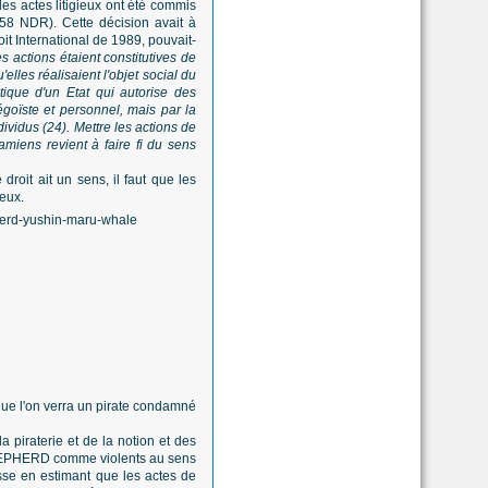
les actes litigieux ont été commis
958 NDR). Cette décision avait à
it International de 1989, pouvait-
 actions étaient constitutives de
elles réalisaient l'objet social du
tique d'un Etat qui autorise des
goïste et personnel, mais par la
dividus (24). Mettre les actions de
miens revient à faire fi du sens
droit ait un sens, il faut que les
reux.
is que l'on verra un pirate condamné
a piraterie et de la notion et des
 SHEPHERD comme violents au sens
ausse en estimant que les actes de