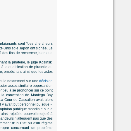
s plaignants sont "des chercheurs
s-Unis et le Japon ont signée. Le
à des fins de recherche, bien que
nt la piraterie, le juge Kozinski
 la qualification de piraterie au
ce, empêchant ainsi que les actes
appuie notamment sur une
décision
sier assez similaire opposant un
nt eu à se prononcer sur ce point
ue la convention de Montego Bay
 La Cour de Cassation avait alors
il y avait but personnel puisque «
l'opinion publique mondiale sur la
insi rejeté le pourvoi interjeté à
emandeurs n'allèguent pas que des
étriment d'un Etat ou d'un régime
propre concernant un problème