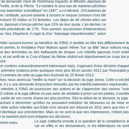
ffit de demander l'avis de Yoshimasa Hayashi, le Ministre Japonais de
t Forêts, et de la Pêche. "Le nombre le plus bas de baleines pêchées
sse baleinière scientifique'' en 1987", a-t-il déclaré. 103 baleines de
vec certitude, aucune baleine à bosses ni rorqual commun n'ont été
ncluent 50 mâles et 53 femelles. Les fœtus de 46 d'entre-elles ont
ers Japonais n'ont pu pêcher que 10% de leur quota. L'an dernier, ce
'année précédente de 17%. Trois années successives d'interventions
r Sea Shepherd; il s'agit là d'un "sabotage impardonnable",
selon
emble souvent tourner au bénéfice de l'ONG, il semble en être très différemment de
t permis, le fondateur Paul Watson ayant même "sur sa tête" deux notices roug
e des terroristes ou des trafiquants de drogue. Les intérêts japonais n'ont visi
 et cet arrêt de la Cour d'Appel du 9ième district est objectivement un coup dur po
nché.
on contenu extraordinairement intéressant mais, s'agissant d'une décision d'appel
e première instance prise quelques mois plus tôt en janvier 2012 par l'honorable j
t contraire de celle du juge Alex Kozinski du 25 février 2013.
es, nous avons pu "mettre la main" sur la décision du juge Jones. Celle-ci est (tr
 il y a une demande d'injonction formulée par les intérêts baleiniers représentés p
interdire à l'ONG de poursuivre ses actions et de s'approcher des navires "scien
t même si le juge affirme ne pas avoir de véritable à priori sur les parties, il se
partie de son cercle d'amis les plus proches. Dès le début de la décision, le juge
hant à démontrer qu'elles ne pouvaient entraîner de blessures ou de mise en
telle action intentée aux Etats-Unis devant son tribunal en 2011 alors que rien n'
identique aux précédentes. Mais ce ne sont là que des impressions, n'étant pas
e la manière dont sont rédigées les décisions.
Le juge s'attache ensuite à la question de la compétence d
car en effet, ni les demandeurs, ni les défendeurs ne son