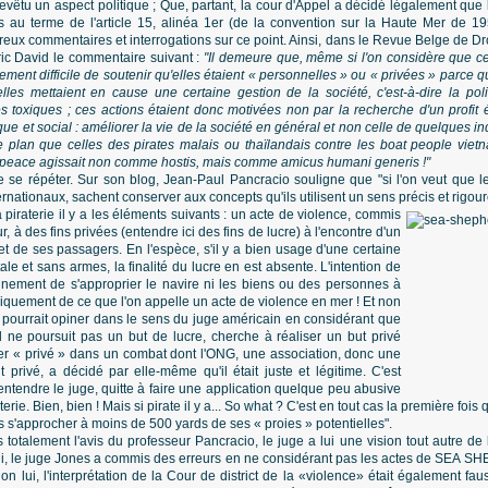
 revêtu un aspect politique ; Que, partant, la cour d'Appel a décidé légalement que 
 au terme de l'article 15, alinéa 1er (de la convention sur la Haute Mer de 1
eux commentaires et interrogations sur ce point. Ainsi, dans le Revue Belge de Dro
ric David le commentaire suivant :
"Il demeure que, même si l'on considère que ces
lement difficile de soutenir qu'elles étaient « personnelles » ou « privées » parce qu'
lles mettaient en cause une certaine gestion de la société, c'est-à-dire la poli
 toxiques ; ces actions étaient donc motivées non par la recherche d'un profit é
ique et social : améliorer la vie de la société en général et non celle de quelques in
lan que celles des pirates malais ou thaïlandais contre les boat people vietna
eace agissait non comme hostis, mais comme amicus humani generis !"
e se répéter. Sur son blog, Jean-Paul Pancracio souligne que "si l'on veut que le 
ternationaux, sachent conserver aux concepts qu'ils utilisent un sens précis et rigou
a piraterie il y a les éléments suivants : un acte de violence, commis
r, à des fins privées (entendre ici des fins de lucre) à l'encontre d'un
t de ses passagers. En l'espèce, s'il y a bien usage d'une certaine
le et sans armes, la finalité du lucre en est absente. L'intention de
nement de s'approprier le navire ni les biens ou des personnes à
ypiquement de ce que l'on appelle un acte de violence en mer ! Et non
n pourrait opiner dans le sens du juge américain en considérant que
ne poursuit pas un but de lucre, cherche à réaliser un but privé
icier « privé » dans un combat dont l'ONG, une association, donc une
privé, a décidé par elle-même qu'il était juste et légitime. C'est
entendre le juge, quitte à faire une application quelque peu abusive
terie. Bien, bien ! Mais si pirate il y a... So what ? C'est en tout cas la première fo
s s'approcher à moins de 500 yards de ses « proies » potentielles".
totalement l'avis du professeur Pancracio, le juge a lui une vision tout autre de l
lui, le juge Jones a commis des erreurs en ne considérant pas les actes de SEA
lon lui, l'interprétation de la Cour de district de la «violence» était également f