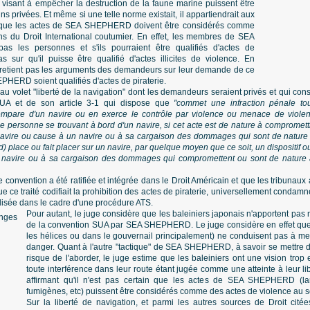
ns visant à empêcher la destruction de la faune marine puissent être
ins privées. Et même si une telle norme existait, il appartiendrait aux
r que les actes de SEA SHEPHERD doivent être considérés comme
ns du Droit International coutumier. En effet, les membres de SEA
 les personnes et s'ils pourraient être qualifiés d'actes de
as sur qu'il puisse être qualifié d'actes illicites de violence. En
 retient pas les arguments des demandeurs sur leur demande de ce
HERD soient qualifiés d'actes de piraterie.
 au volet "liberté de la navigation" dont les demandeurs seraient privés et qui con
SUA et de son article 3-1 qui dispose que
"commet une infraction pénale tout
'empare d'un navire ou en exerce le contrôle par violence ou menace de violen
ne personne se trouvant à bord d'un navire, si cet acte est de nature à compromett
n navire ou cause à un navire ou à sa cargaison des dommages qui sont de nature 
d) place ou fait placer sur un navire, par quelque moyen que ce soit, un dispositif 
u navire ou à sa cargaison des dommages qui compromettent ou sont de nature à
 convention a été ratifiée et intégrée dans le Droit Américain et que les tribunaux
e ce traité codifiait la prohibition des actes de piraterie, universellement conda
ilisée dans le cadre d'une procédure ATS.
Pour autant, le juge considère que les baleiniers japonais n'apportent pas 
de la convention SUA par SEA SHEPHERD. Le juge considère en effet que
les hélices ou dans le gouvernail principalement) ne conduisent pas à me
danger. Quant à l'autre "tactique" de SEA SHEPHERD, à savoir se mettre da
risque de l'aborder, le juge estime que les baleiniers ont une vision trop 
toute interférence dans leur route étant jugée comme une atteinte à leur lib
affirmant qu'il n'est pas certain que les actes de SEA SHEPHERD (l
fumigènes, etc) puissent être considérés comme des actes de violence au 
Sur la liberté de navigation, et parmi les autres sources de Droit citée