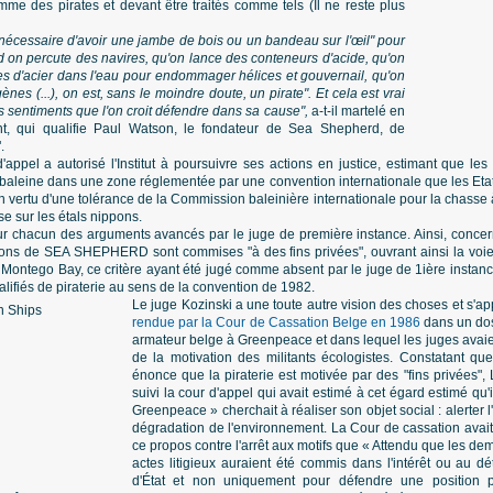
e des pirates et devant être traités comme tels (Il ne reste plus
s nécessaire d'avoir une jambe de bois ou un bandeau sur l'œil" pour
and on percute des navires, qu'on lance des conteneurs d'acide, qu'on
es d'acier dans l'eau pour endommager hélices et gouvernail, qu'on
es (...), on est, sans le moindre doute, un pirate". Et cela est vrai
s sentiments que l'on croit défendre dans sa cause",
a-t-il martelé en
t, qui qualifie Paul Watson, le fondateur de Sea Shepherd, de
.
'appel a autorisé l'Institut à poursuivre ses actions en justice, estimant que le
 baleine dans une zone réglementée par une convention internationale que les Etat
 vertu d'une tolérance de la Commission baleinière internationale pour la chasse 
se sur les étals nippons.
ur chacun des arguments avancés par le juge de première instance. Ainsi, concerna
ions de SEA SHEPHERD sont commises "à des fins privées", ouvrant ainsi la voie à
 Montego Bay, ce critère ayant été jugé comme absent par le juge de 1ière instan
alifiés de piraterie au sens de la convention de 1982.
Le juge Kozinski a une toute autre vision des choses et s'
rendue par la Cour de Cassation Belge en 1986
dans un dos
armateur belge à Greenpeace et dans lequel les juges avaie
de la motivation des militants écologistes. Constatant q
énonce que la piraterie est motivée par des "fins privées",
suivi la cour d'appel qui avait estimé à cet égard estimé qu'
Greenpeace » cherchait à réaliser son objet social : alerter 
dégradation de l'environnement. La Cour de cassation avait a
ce propos contre l'arrêt aux motifs que « Attendu que les d
actes litigieux auraient été commis dans l'intérêt ou au d
d'État et non uniquement pour défendre une position 