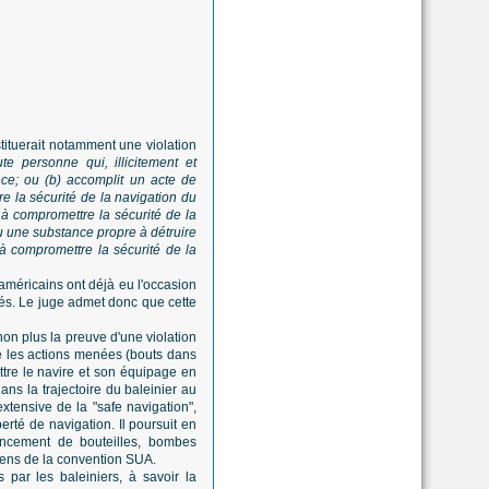
stituerait notamment une violation
e personne qui, illicitement et
ce; ou (b) accomplit un acte de
re la sécurité de la navigation du
à compromettre la sécurité de la
ou une substance propre à détruire
 compromettre la sécurité de la
 américains ont déjà eu l'occasion
mnés. Le juge admet donc que cette
non plus la preuve d'une violation
 les actions menées (bouts dans
ttre le navire et son équipage en
ns la trajectoire du baleinier au
extensive de la "safe navigation",
erté de navigation. Il poursuit en
ancement de bouteilles, bombes
sens de la convention SUA.
s par les baleiniers, à savoir la