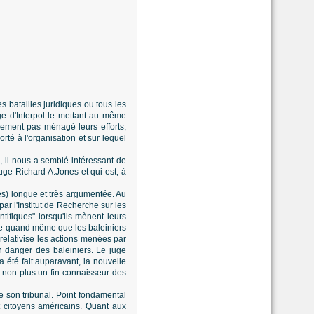
s batailles juridiques ou tous les
e d'Interpol le mettant au même
blement pas ménagé leurs efforts,
rté à l'organisation et sur lequel
, il nous a semblé intéressant de
uge Richard A.Jones et qui est, à
ès) longue et très argumentée. Au
ar l'Institut de Recherche sur les
tifiques" lorsqu'ils mènent leurs
mble quand même que les baleiniers
 relativise les actions menées par
 danger des baleiniers. Le juge
a été fait auparavant, la nouvelle
 non plus un fin connaisseur des
e son tribunal. Point fondamental
t citoyens américains. Quant aux