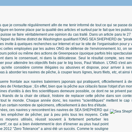
es que je consulte régulièrement afin de me tenir informé de tout ce qui se passe d
figure en bonne place par la qualité des articles et surtout par le fait que les publi
puisse se faire véritablement une opinion du cas traité. Dans un article paru le 27 fév
d'Appel du 9ième district de Washington qualifiant l'ONG SEA SHEPHERD de "pirate
invite à quelques recherches sur Internet et sur le site de l'organisation pour 
c celles employées par les autres ONG de défense de l'environnement. Ici, on 
ours policé ou même des actions de Greenpeace (quoique parfois très spectaculair
nt dans le consensuel, ni dans la délicatesse. Seul le résultat compte, ses me
 pour atteindre les objectifs fixés par le big boss, Paul Watson. L'ONG s'est ainsi
 qu'elle considère comme illégales ou abusives et dispose, pour arriver à ses
as à aborder les navires de pêche, à couper leurs lignes, leurs filets, etc, et ains
re frontale aux navires baleiniers japonais qui pratiquent, officiellement à des
des de l'Antarctique ; En effet, bien que la pêche aux cétacés fasse l'objet d'un mo
nes d'unités à des fins scientifiques demeure possible, ce dont ne se privent pa
s friands de la chair de cétacé, histoire de replacer cette pêche dans son contex
tout le monde. Chaque année donc, les navires "scientifiques" mettent le cap 
t un certain nombre de spécimens, officiellement à des fins d'étude.
nnées, ces navires y rencontrent les navires de SEA SHEPHERD qui
t, les empêcher de pêcher, par à peu près tous les moyens. Cette
les moyens utilisés, réussit souvent à fortement perturber les
t", ce qui a bien évidemment le don d'énerver au plus haut point
e 2012 "Zero Tolerance" a ainsi été un succès. Comme le souligne