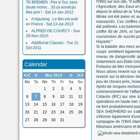
l'ONG sur son site,
"il su
TK BREMEN : Pas si Sur, sans
l'Agriculture, des Eaux e
doute moins.....Et cà aurait pu
depuis le début de la ''cha
être pire ! - Sat 14-Jan-2012
Minke ont été tuées et, a
A hijacking : Le film est sorti
massacrés. Ces chiffres i
en France - Sat 13-Jul-2013
été prélevés. Les baleini
ALFRED DE COURCY - Sun
chiffre fût de 26%, et l
29-Nov-2015
couronnées de succès pou
Hayashi."
Additional Clauses - Tue 11-
Si la bataille des mers s
Oct-2011
coups semblent égalemen
niveau de dangerosité qu
notamment aux Etats-Unis,
Calendar
Fortunes de Mer s'est pe
Nous allons revenir sur s
<<
<
>
>>
May 2013
revenir sur la décision d
peu de choses près, l'exac
Mo
Tu
We
Th
Fr
Sa
Su
Après de longues recherch
1
2
3
4
5
commencement de l'affaire,
6
7
8
9
10
11
12
Cétacés (IRC) qui vise à 
opérations en haute mer. E
13
14
15
16
17
18
19
ne font probablement pas 
SEA SHEPHERD en s'attac
20
21
22
23
24
25
26
s'étonne également d'une 
27
28
29
30
31
campagne de l'ONG étant 
tribunaux américains et d