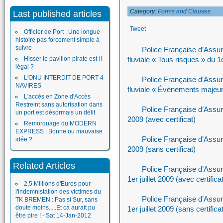
Category:
Forms and Clauses
Last published articles
Tweet
Officier de Port : Une longue
histoire pas forcement simple à
suivre
Police Française d’Assu
Hisser le pavillon pirate est-il
fluviale « Tous risques » du 1e
légal ?
L'ONU INTERDIT DE PORT 4
Police Française d’Assu
NAVIRES
fluviale « Évènements majeurs
L'accès en Zone d'Accès
Restreint sans autorisation dans
Police Française d’Assura
un port est désormais un délit
2009 (avec certificat)
Remorquage du MODERN
EXPRESS : Bonne ou mauvaise
Police Française d’Assura
idée ?
2009 (sans certificat)
Related Articles
Police Française d’Assu
1er juillet 2009 (avec certifica
2,5 Millions d'Euros pour
l'indemnistation des victimes du
Police Française d’Assu
TK BREMEN : Pas si Sur, sans
doute moins.....Et cà aurait pu
1er juillet 2009 (sans certifica
être pire ! - Sat 14-Jan-2012