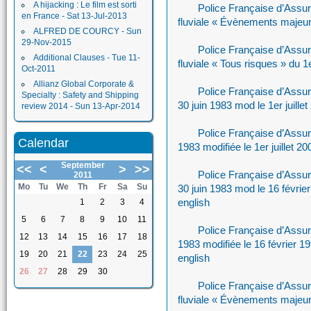
A hijacking : Le film est sorti
Police Française d’Assu
en France - Sat 13-Jul-2013
fluviale « Évènements majeur
ALFRED DE COURCY - Sun
29-Nov-2015
Police Française d’Assu
Additional Clauses - Tue 11-
fluviale « Tous risques » du 1
Oct-2011
Allianz Global Corporate &
Police Française d’Assu
Specialty : Safety and Shipping
30 juin 1983 mod le 1er juille
review 2014 - Sun 13-Apr-2014
Police Française d’Assur
Calendar
1983 modifiée le 1er juillet 20
September
<<
<
>
>>
Police Française d’Assu
2011
Mo
Tu
We
Th
Fr
Sa
Su
30 juin 1983 mod le 16 févrie
english
1
2
3
4
5
6
7
8
9
10
11
Police Française d’Assur
12
13
14
15
16
17
18
1983 modifiée le 16 février 1
19
20
21
22
23
24
25
english
26
27
28
29
30
Police Française d’Assu
fluviale « Évènements majeur