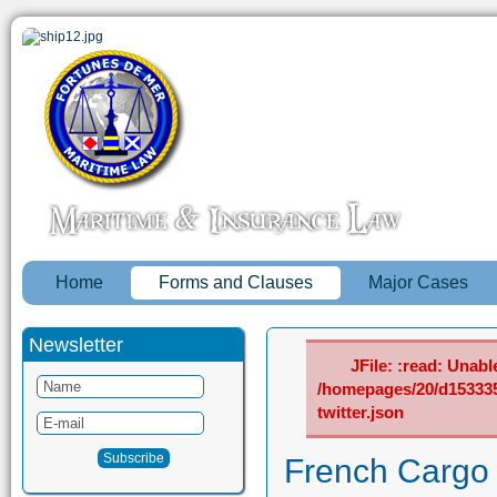
Home
Forms and Clauses
Major Cases
Newsletter
JFile: :read: Unable
/homepages/20/d15333
twitter.json
French Cargo