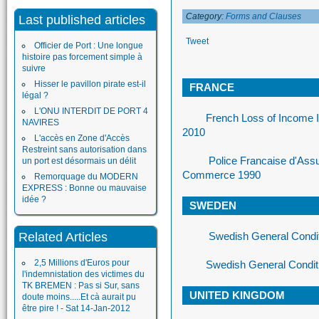
Category:
Forms and Clauses
Last published articles
Tweet
Officier de Port : Une longue
histoire pas forcement simple à
suivre
Hisser le pavillon pirate est-il
FRANCE
légal ?
L'ONU INTERDIT DE PORT 4
French Loss of Income I
NAVIRES
2010
L'accès en Zone d'Accès
Restreint sans autorisation dans
Police Francaise d'Ass
un port est désormais un délit
Commerce 1990
Remorquage du MODERN
EXPRESS : Bonne ou mauvaise
idée ?
SWEDEN
Related Articles
Swedish General Condit
2,5 Millions d'Euros pour
Swedish General Conditi
l'indemnistation des victimes du
TK BREMEN : Pas si Sur, sans
UNITED KINGDOM
doute moins.....Et cà aurait pu
être pire ! - Sat 14-Jan-2012