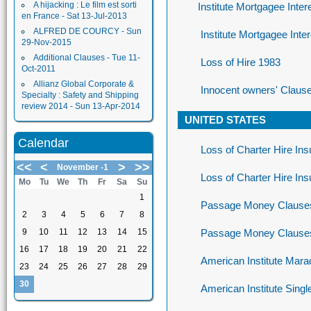
A hijacking : Le film est sorti
Institute Mortgagee Inte
en France - Sat 13-Jul-2013
ALFRED DE COURCY - Sun
Institute Mortgagee Inte
29-Nov-2015
Additional Clauses - Tue 11-
Loss of Hire 1983
Oct-2011
Allianz Global Corporate &
Innocent owners' Claus
Specialty : Safety and Shipping
review 2014 - Sun 13-Apr-2014
UNITED STATES
Calendar
Loss of Charter Hire In
<<
<
>
>>
November -1
Loss of Charter Hire In
Mo
Tu
We
Th
Fr
Sa
Su
1
Passage Money Clauses
2
3
4
5
6
7
8
9
10
11
12
13
14
15
Passage Money Clauses
16
17
18
19
20
21
22
American Institute Mar
23
24
25
26
27
28
29
30
American Institute Sing