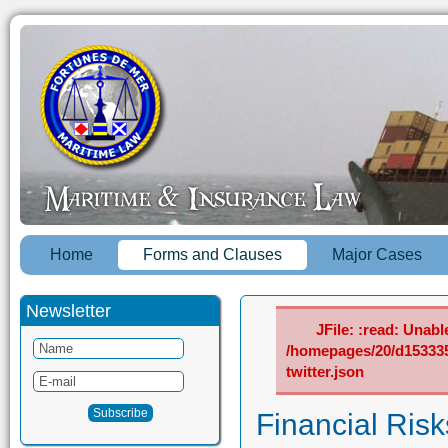
Home
Forms and Clauses
Major Cases
Newsletter
JFile: :read: Unable
/homepages/20/d15333
twitter.json
Financial Risk