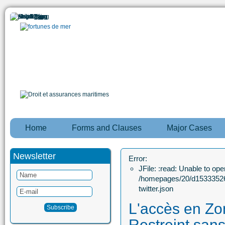
Home
Forms and Clauses
Major Cases
Newsletter
Error:
JFile: :read: Unable to open
/homepages/20/d15333526
twitter.json
L'accès en Zo
Restreint sans