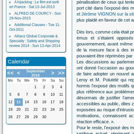
pénalisation de ceux qui tente
A hijacking : Le film est sorti
en France - Sat 13-Jul-2013
port cité dans l'exposé des m
ALFRED DE COURCY - Sun
et Jérôme VIGNON sur la situ
29-Nov-2015
plus plaidé en faveur de cet
Additional Clauses - Tue 11-
Oct-2011
Dès lors, comme cela était pré
Allianz Global Corporate &
émus et s'étaient opposés
Specialty : Safety and Shipping
gouvernement, avant même to
review 2014 - Sun 13-Apr-2014
de la mesure face à des int
pouvaient être réprimées par le
Calendar
Les discussions au parlement
ont donné l'occasion au gou
September
<<
<
>
>>
de faire adopter un nouvel
2016
Leroy et M. Polutélé qui re
Mo
Tu
We
Th
Fr
Sa
Su
hormis l'exposé des motifs q
1
2
3
4
plus référence aux problèmes
5
6
7
8
9
10
11
désormais de justifier l'a
12
13
14
15
16
17
18
accessibles au public, dites
exposées au risque d'intrusio
19
20
21
22
23
24
25
motivations, connaissent a
26
27
28
29
30
réaction efficace. ».
Pour le reste, l'exposé des mot
juridique actuel, répriman