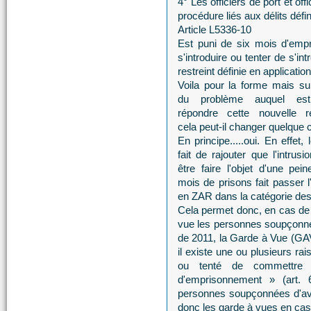
4° Les officiers de port et of
procédure liés aux délits défini
Article L5336-10
Est puni de six mois d'emp
s'introduire ou tenter de s'i
restreint définie en application
Voila pour la forme mais su
du problème auquel es
répondre cette nouvelle ré
cela peut-il changer quelque 
En principe.....oui. En effet,
fait de rajouter que l'intrusi
être faire l'objet d'une pei
mois de prisons fait passer l'
en ZAR dans la catégorie des
Cela permet donc, en cas de c
vue les personnes soupçonné
de 2011, la Garde à Vue (GAV
il existe une ou plusieurs r
ou tenté de commettre 
d'emprisonnement » (art. 
personnes soupçonnées d'avoi
donc les garde à vues en cas