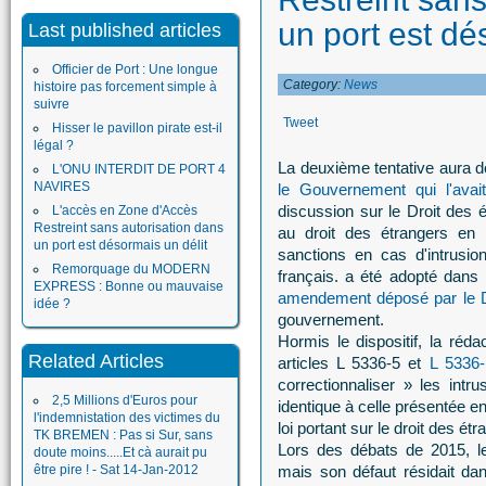
un port est dé
Last published articles
Officier de Port : Une longue
Category:
News
histoire pas forcement simple à
suivre
Tweet
Hisser le pavillon pirate est-il
légal ?
La deuxième tentative aura d
L'ONU INTERDIT DE PORT 4
NAVIRES
le Gouvernement qui l'avai
discussion sur le Droit des 
L'accès en Zone d'Accès
Restreint sans autorisation dans
au droit des étrangers en 
un port est désormais un délit
sanctions en cas d'intrusio
Remorquage du MODERN
français. a été adopté dans
EXPRESS : Bonne ou mauvaise
amendement déposé par le 
idée ?
gouvernement.
Hormis le dispositif, la réd
Related Articles
articles L 5336-5 et
L 5336-
correctionnaliser » les intr
2,5 Millions d'Euros pour
identique à celle présentée en
l'indemnistation des victimes du
loi portant sur le droit des ét
TK BREMEN : Pas si Sur, sans
Lors des débats de 2015, 
doute moins.....Et cà aurait pu
être pire ! - Sat 14-Jan-2012
mais son défaut résidait dans