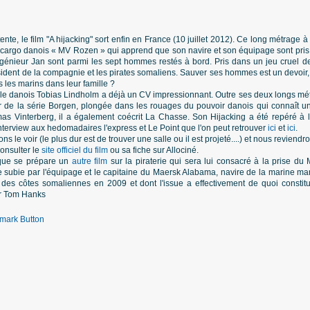
ente, le film "A hijacking" sort enfin en France (10 juillet 2012). Ce long métrage à
du cargo danois « MV Rozen » qui apprend que son navire et son équipage sont pris
ingénieur Jan sont parmi les sept hommes restés à bord. Pris dans un jeu cruel de
dent de la compagnie et les pirates somaliens. Sauver ses hommes est un devoir, ma
us les marins dans leur famille ?
, le danois Tobias Lindholm a déjà un CV impressionnant. Outre ses deux longs mét
teur de la série Borgen, plongée dans les rouages du pouvoir danois qui connaît un
s Vinterberg, il a également coécrit La Chasse. Son Hijacking a été repéré à 
nterview aux hedomadaires l'express et Le Point que l'on peut retrouver
ici
et
ici
.
 le voir (le plus dur est de trouver une salle ou il est projeté....) et nous reviendr
onsulter le
site officiel du film
ou sa fiche sur Allociné.
 que se prépare un
autre film
sur la piraterie qui sera lui consacré à la prise du
aque subie par l'équipage et le capitaine du Maersk Alabama, navire de la marine m
 des côtes somaliennes en 2009 et dont l'issue a effectivement de quoi constit
ar Tom Hanks