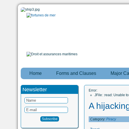
Home
Forms and Clauses
Major C
Newsletter
Error:
JFile: :read: Unable 
A hijacking
Category:
Piracy