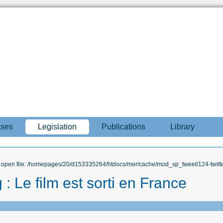
ases
Legislation
Publications
Library
to open file: /homepages/20/d153335264/htdocs/mer/cache/mod_sp_tweet/124-twitte
 : Le film est sorti en France