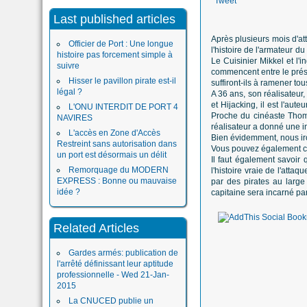
Tweet
Last published articles
Après plusieurs mois d'att
Officier de Port : Une longue
l'histoire de l'armateur 
histoire pas forcement simple à
Le Cuisinier Mikkel et l'
suivre
commencent entre le prési
Hisser le pavillon pirate est-il
suffiront-ils à ramener to
légal ?
A 36 ans, son réalisateur
et Hijacking, il est l'au
L'ONU INTERDIT DE PORT 4
Proche du cinéaste Thoma
NAVIRES
réalisateur a donné une i
L'accès en Zone d'Accès
Bien évidemment, nous irons
Restreint sans autorisation dans
Vous pouvez également c
un port est désormais un délit
Il faut également savoir
Remorquage du MODERN
l'histoire vraie de l'att
EXPRESS : Bonne ou mauvaise
par des pirates au large
idée ?
capitaine sera incarné p
Related Articles
Gardes armés: publication de
l'arrêté définissant leur aptitude
professionnelle - Wed 21-Jan-
2015
La CNUCED publie un