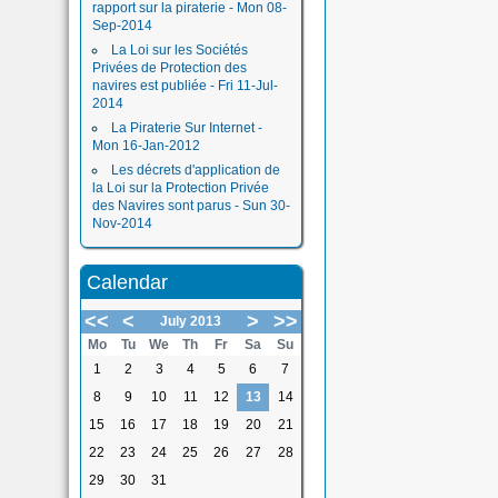
rapport sur la piraterie - Mon 08-
Sep-2014
La Loi sur les Sociétés
Privées de Protection des
navires est publiée - Fri 11-Jul-
2014
La Piraterie Sur Internet -
Mon 16-Jan-2012
Les décrets d'application de
la Loi sur la Protection Privée
des Navires sont parus - Sun 30-
Nov-2014
Calendar
<<
<
>
>>
July 2013
Mo
Tu
We
Th
Fr
Sa
Su
1
2
3
4
5
6
7
8
9
10
11
12
13
14
15
16
17
18
19
20
21
22
23
24
25
26
27
28
29
30
31