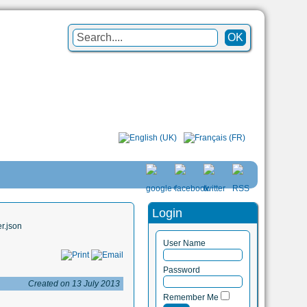
Login
r.json
User Name
Password
Created on 13 July 2013
Remember Me