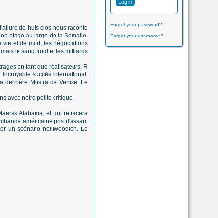
Forgot your password?
 l'allure de huis clos nous raconte
 en otage au large de la Somalie.
Forgot your username?
 vie et de mort, les négociations
is le sang froid et les milliards
rages en tant que réalisateurs: R
 incroyable succès international.
la dernière Mostra de Venise. Le
ons avec notre petite critique.
 Maersk Alabama, et qui retracera
archande américaine pris d'assaut
uer un scénario holliwoodien. Le