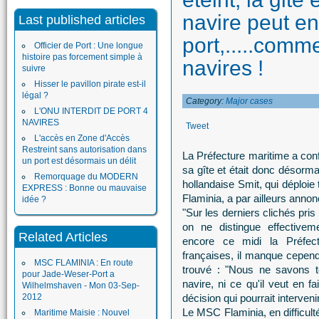
navire peut en
Last published articles
port,.....comm
Officier de Port : Une longue
histoire pas forcement simple à
navires !
suivre
Hisser le pavillon pirate est-il
légal ?
Category:
Major cases
L'ONU INTERDIT DE PORT 4
NAVIRES
Tweet
L'accès en Zone d'Accès
Restreint sans autorisation dans
La Préfecture maritime a conf
un port est désormais un délit
sa gîte et était donc désorma
Remorquage du MODERN
hollandaise Smit, qui déploie
EXPRESS : Bonne ou mauvaise
Flaminia, a par ailleurs annon
idée ?
"Sur les derniers clichés pris
on ne distingue effectivem
Related Articles
encore ce midi la Préfectu
françaises, il manque cepend
MSC FLAMINIA : En route
trouvé : "Nous ne savons to
pour Jade-Weser-Port a
navire, ni ce qu'il veut en 
Wilhelmshaven - Mon 03-Sep-
2012
décision qui pourrait interven
Le MSC Flaminia, en difficulté
Maritime Maisie : Nouvel