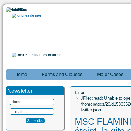
Home
Forms and Clauses
Major Cases
Newsletter
Error:
JFile: :read: Unable to open
/homepages/20/d15333526
twitter.json
MSC FLAMINIA 
éteint, la gite 