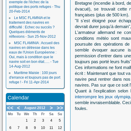
exemple de l'échec de la
Bretagne (incendie à bord, de
politique des ports refuges - Thu
évacué), se trouvait cette
20-Feb-2014
françaises (plus de 500 km).
Le MSC FLAMNIA et le
"Il s'est éloigné pour écha
traitement des navires en
devrait durer jusqu'à demain"
difficulté : Echec ou succès ?
Quelques éléments de
L'armateur allemand ne conf
réflexions - Sun 25-Nov-2012
conditions météo sont mauva
MSC FLAMINIA : Accueil des
poursuite des opérations de
navires en détresse dans les
semble évoquer aucune iss
eaux de l'Union Européenne :
permission d'entrer dans une 
Oui, mais à condition que le
toujours pas porté leurs fruits"
navire soit en bon état...... - Tue
14-Aug-2012
Ces informations ne font ma
Maritime Maisie : 100 jours
écrit : Maintenant que tout va
d'errance et toujours pas de port
navire peut rentrer dans no
refuge ! - Fri 11-Apr-2014
navires. Pas sur que ce soit l
Quant à l'explication selon
interrompre les jeux olympiq
Calendar
semble invraisemblable. Ceci 
<<
<
>
>>
August 2012
foules.
Mo
Tu
We
Th
Fr
Sa
Su
1
2
3
4
5
6
7
8
9
10
11
12