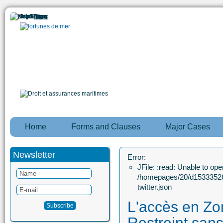
Home
Forms and Clauses
Major Cases
Newsletter
Error:
JFile: :read: Unable to open
/homepages/20/d15333526
twitter.json
L'accès en Zo
Restreint sans