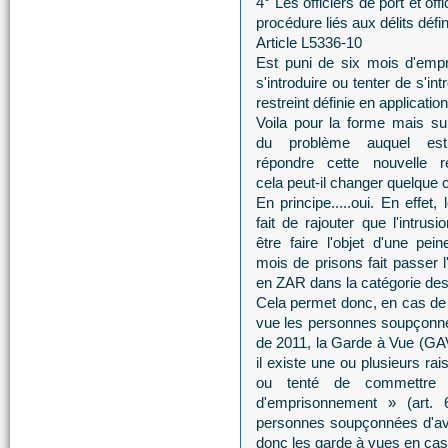
4° Les officiers de port et of
procédure liés aux délits défini
Article L5336-10
Est puni de six mois d'emp
s'introduire ou tenter de s'i
restreint définie en application
Voila pour la forme mais su
du problème auquel es
répondre cette nouvelle ré
cela peut-il changer quelque 
En principe.....oui. En effet,
fait de rajouter que l'intrusi
être faire l'objet d'une pei
mois de prisons fait passer l'
en ZAR dans la catégorie des
Cela permet donc, en cas de c
vue les personnes soupçonné
de 2011, la Garde à Vue (GAV
il existe une ou plusieurs r
ou tenté de commettre 
d'emprisonnement » (art. 
personnes soupçonnées d'avoi
donc les garde à vues en cas