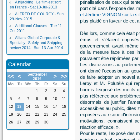
pénalisation de ceux qui tente
A hijacking : Le film est sorti
en France - Sat 13-Jul-2013
port cité dans l'exposé des m
ALFRED DE COURCY - Sun
et Jérôme VIGNON sur la situ
29-Nov-2015
plus plaidé en faveur de cet
Additional Clauses - Tue 11-
Oct-2011
Dès lors, comme cela était pré
Allianz Global Corporate &
émus et s'étaient opposés
Specialty : Safety and Shipping
gouvernement, avant même to
review 2014 - Sun 13-Apr-2014
de la mesure face à des int
pouvaient être réprimées par le
Calendar
Les discussions au parlement
ont donné l'occasion au gou
September
<<
<
>
>>
de faire adopter un nouvel
2016
Leroy et M. Polutélé qui re
Mo
Tu
We
Th
Fr
Sa
Su
hormis l'exposé des motifs q
1
2
3
4
plus référence aux problèmes
5
6
7
8
9
10
11
désormais de justifier l'a
12
13
14
15
16
17
18
accessibles au public, dites
exposées au risque d'intrusio
19
20
21
22
23
24
25
motivations, connaissent a
26
27
28
29
30
réaction efficace. ».
Pour le reste, l'exposé des mot
juridique actuel, répriman