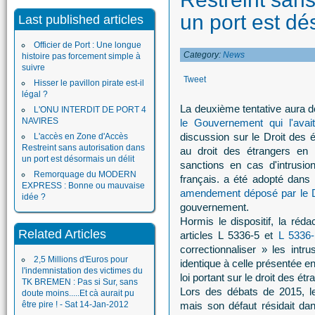
un port est dé
Last published articles
Officier de Port : Une longue
Category:
News
histoire pas forcement simple à
suivre
Tweet
Hisser le pavillon pirate est-il
légal ?
La deuxième tentative aura d
L'ONU INTERDIT DE PORT 4
NAVIRES
le Gouvernement qui l'avai
discussion sur le Droit des 
L'accès en Zone d'Accès
Restreint sans autorisation dans
au droit des étrangers en 
un port est désormais un délit
sanctions en cas d'intrusio
Remorquage du MODERN
français. a été adopté dans
EXPRESS : Bonne ou mauvaise
amendement déposé par le 
idée ?
gouvernement.
Hormis le dispositif, la réd
Related Articles
articles L 5336-5 et
L 5336-
correctionnaliser » les intr
2,5 Millions d'Euros pour
identique à celle présentée en
l'indemnistation des victimes du
loi portant sur le droit des ét
TK BREMEN : Pas si Sur, sans
Lors des débats de 2015, 
doute moins.....Et cà aurait pu
être pire ! - Sat 14-Jan-2012
mais son défaut résidait dans