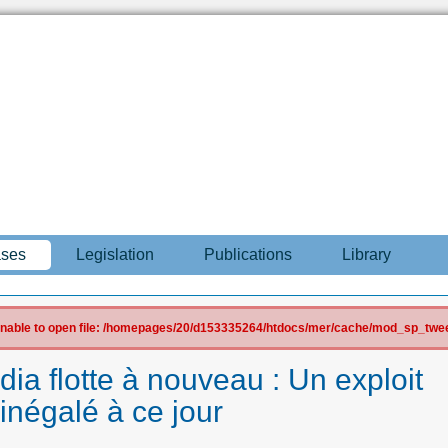
ases
Legislation
Publications
Library
 Unable to open file: /homepages/20/d153335264/htdocs/mer/cache/mod_sp_tweet
ia flotte à nouveau : Un exploit
inégalé à ce jour