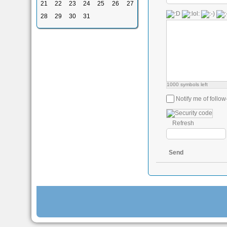
21
22
23
24
25
26
27
28
29
30
31
1000
symbols left
Notify me of foll
Refresh
Send