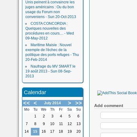
Unis peinent à convaincre les
juges américains : Ou du bon
usage du Forum non
conveniens - Sun 20-Oct-2013
COSTA CONCORDIA :
Quelques nouvelles des
procédures en cours.... - Wed
09-May-2012
Maritime Maisie : Nouvel
exemple de l'échec de la
politique des ports refuges - Thu
20-Feb-2014
Naufrage du MV SMART le
19 août 2013 - Sun 08-Sep-
2013
Calendar
<<
<
>
>>
July 2014
Add comment
Mo
Tu
We
Th
Fr
Sa
Su
1
2
3
4
5
6
7
8
9
10
11
12
13
14
15
16
17
18
19
20