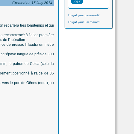
Created on 15 July 2014
Forgot your password?
Forgot your username?
n reparlera très longtemps et qui
, a recommencé à flotter, première
 de l'opération.
ence de presse. Il faudra un mètre
ant l'épave longue de près de 300
hamm, le patron de Costa (celui-là
lidement positionné à l'aide de 36
 vers le port de Gênes (nord), où