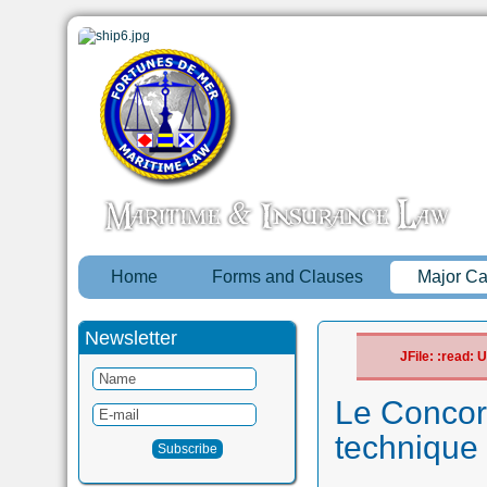
Home
Forms and Clauses
Major C
Newsletter
JFile: :read:
Le Concord
technique 