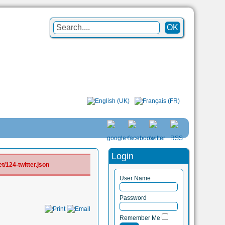
Login
/124-twitter.json
User Name
Password
Remember Me