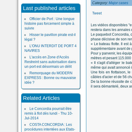
Category:
Major cases
Last published articles
Tweet
Officier de Port : Une longue
histoire pas forcement simple à
Les vidéos disponibles "e
suivre
restera dans les annales
Le paquebot Concordia, don
Hisser le pavillon pirate est-il
phase décisive de son ren
légal ?
« Le bateau flotte. Il es
L'ONU INTERDIT DE PORT 4
supplémentaire avant de 
NAVIRES
Pour y parvenir, les équi
L'accès en Zone d'Accès
mètres et pesant 115.000 t
Restreint sans autorisation dans
« Il s'agit d'alléger le 
un port est désormais un délit
même qui avait annoncé il 
Une fois en flottaison, le
Remorquage du MODERN
câbles d'acier et de 56 ch
EXPRESS : Bonne ou mauvaise
De la bonne réussite de c
idée ?
il sera démantelé, deux a
Related Articles
Le Concordia pourrait être
remis à flot dès lundi - Thu 10-
Jul-2014
COSTA CONCORDIA : Les
procédures intentées aux Etats-