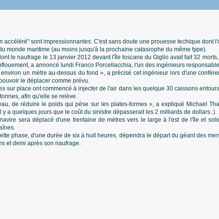
n accéléré" sont impressionnantes. C'est sans doute une prouesse techique dont l'o
 du monde maritime (au moins jusqu'à la prochaine catasrophe du même type).
t le naufrage le 13 janvier 2012 devant l'île toscane du Giglio avait fait 32 morts
flouement, a annoncé lundi Franco Porcellacchia, l'un des ingénieurs responsables
t à environ un mètre au-dessus du fond », a précisé cet ingénieur lors d'une confér
pouvoir le déplacer comme prévu.
pes sur place ont commencé à injecter de l'air dans les quelque 30 caissons entour
onnes, afin qu'elle se relève.
bateau, de réduire le poids qui pèse sur les plates-formes », a expliqué Michael T
y a quelques jours que le coût du sinistre dépasserait les 2 milliards de dollars..).
 navire sera déplacé d'une trentaine de mètres vers le large à l'est de l'île et so
aînes.
ette phase, d'une durée de six à huit heures, dépendra le départ du géant des mers
ns et demi après son naufrage.