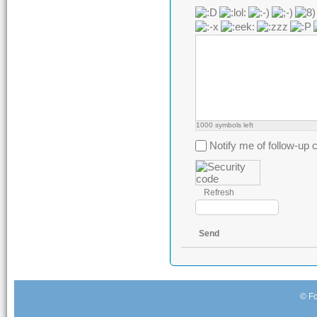
1000
symbols left
Notify me of follow-u
Refresh
Send
© Fo