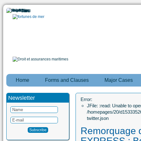
Home
Forms and Clauses
Major Cases
Newsletter
Error:
JFile: :read: Unable to open
/homepages/20/d15333526
twitter.json
Remorquage
EXPRESS : B