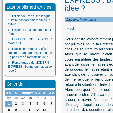
idée ?
Last published articles
Officier de Port : Une longue
Category:
Major cases
histoire pas forcement simple à
suivre
Tweet
Hisser le pavillon pirate est-il
légal ?
Sous ce titre volontairement
L'ONU INTERDIT DE PORT 4
NAVIRES
ont pu avoir lieu à la Préfec
chez les sauveteurs au cour
L'accès en Zone d'Accès
Restreint sans autorisation dans
Alors que le navire n'étai
un port est désormais un délit
côtes ensablées des landes, 
Remorquage du MODERN
avant de laisser le navire s'
EXPRESS : Bonne ou mauvaise
de succès, le navire étant
idée ?
attendant de lui trouver un p
de même que la remorque po
Calendar
retour à la situation initiale d'
Alors pourquoi écrire que 
<<
<
>
>>
February 2016
mauvaise idée ? Parce que l
Mo
Tu
We
Th
Fr
Sa
Su
laisser le navire "se poser
1
2
3
4
5
6
7
délestage, dépollution, et d
faire dans des conditions rel
8
9
10
11
12
13
14