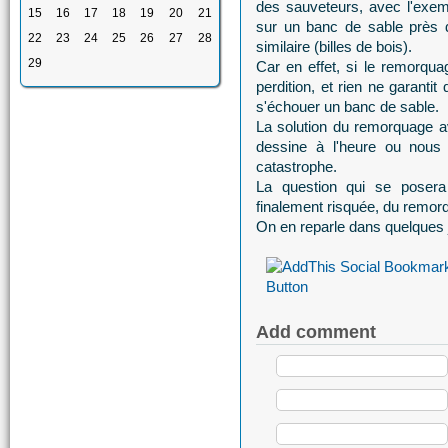
des sauveteurs, avec l'exe
15
16
17
18
19
20
21
sur un banc de sable près d
22
23
24
25
26
27
28
similaire (billes de bois).
29
Car en effet, si le remorqua
perdition, et rien ne garanti
s'échouer un banc de sable.
La solution du remorquage a
dessine à l'heure ou nous é
catastrophe.
La question qui se posera 
finalement risquée, du remorq
On en reparle dans quelques j
Add comment