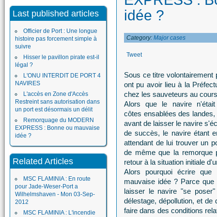
idée ?
Last published articles
Officier de Port : Une longue
Category:
Major cases
histoire pas forcement simple à
suivre
Tweet
Hisser le pavillon pirate est-il
légal ?
Sous ce titre volontairement
L'ONU INTERDIT DE PORT 4
NAVIRES
ont pu avoir lieu à la Préfec
chez les sauveteurs au cour
L'accès en Zone d'Accès
Restreint sans autorisation dans
Alors que le navire n'étai
un port est désormais un délit
côtes ensablées des landes, 
Remorquage du MODERN
avant de laisser le navire s'
EXPRESS : Bonne ou mauvaise
de succès, le navire étant
idée ?
attendant de lui trouver un p
de même que la remorque po
Related Articles
retour à la situation initiale d'
Alors pourquoi écrire que 
MSC FLAMINIA : En route
mauvaise idée ? Parce que l
pour Jade-Weser-Port a
laisser le navire "se poser
Wilhelmshaven - Mon 03-Sep-
délestage, dépollution, et d
2012
faire dans des conditions rel
MSC FLAMINIA : L'incendie