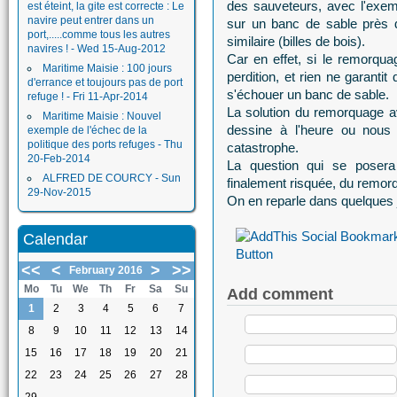
des sauveteurs, avec l'exe
est éteint, la gite est correcte : Le
navire peut entrer dans un
sur un banc de sable près d
port,.....comme tous les autres
similaire (billes de bois).
navires ! - Wed 15-Aug-2012
Car en effet, si le remorqua
Maritime Maisie : 100 jours
perdition, et rien ne garanti
d'errance et toujours pas de port
s'échouer un banc de sable.
refuge ! - Fri 11-Apr-2014
La solution du remorquage a
Maritime Maisie : Nouvel
dessine à l'heure ou nous é
exemple de l'échec de la
politique des ports refuges - Thu
catastrophe.
20-Feb-2014
La question qui se posera 
ALFRED DE COURCY - Sun
finalement risquée, du remorq
29-Nov-2015
On en reparle dans quelques j
Calendar
<<
<
>
>>
February 2016
Mo
Tu
We
Th
Fr
Sa
Su
Add comment
1
2
3
4
5
6
7
8
9
10
11
12
13
14
15
16
17
18
19
20
21
22
23
24
25
26
27
28