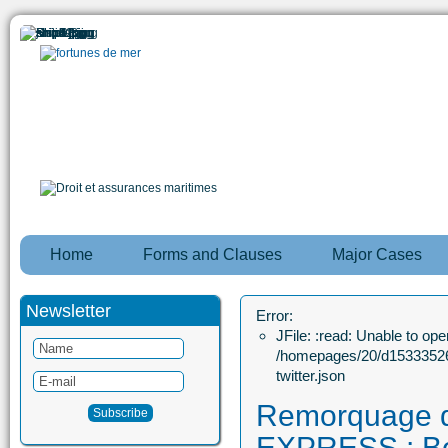
Home
Forms and Clauses
Major Cases
Newsletter
Error:
JFile: :read: Unable to open
/homepages/20/d15333526
twitter.json
Remorquage
EXPRESS : B