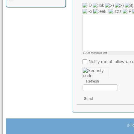
29
1000
symbols left
Notify me of follow-u
Refresh
Send
© Fo