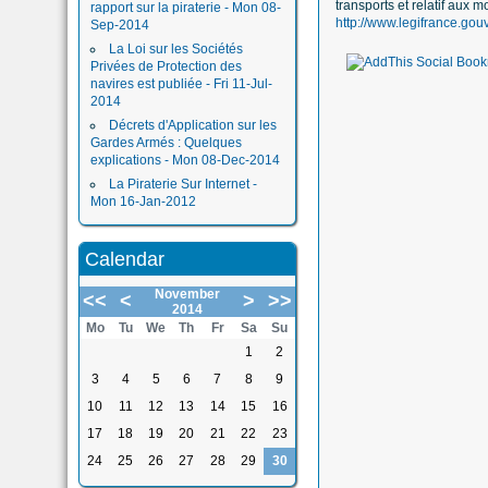
transports et relatif aux m
rapport sur la piraterie - Mon 08-
http://www.legifrance.g
Sep-2014
La Loi sur les Sociétés
Privées de Protection des
navires est publiée - Fri 11-Jul-
2014
Décrets d'Application sur les
Gardes Armés : Quelques
explications - Mon 08-Dec-2014
La Piraterie Sur Internet -
Mon 16-Jan-2012
Calendar
November
<<
<
>
>>
2014
Mo
Tu
We
Th
Fr
Sa
Su
1
2
3
4
5
6
7
8
9
10
11
12
13
14
15
16
17
18
19
20
21
22
23
24
25
26
27
28
29
30