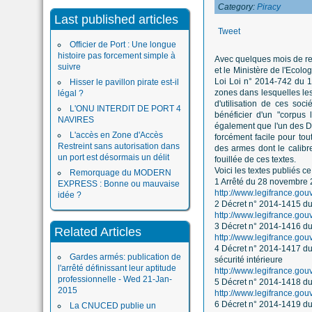
Category:
Piracy
Last published articles
Tweet
Officier de Port : Une longue
histoire pas forcement simple à
Avec quelques mois de reta
suivre
et le Ministère de l'Ecol
Loi Loi n° 2014-742 du 1er
Hisser le pavillon pirate est-il
zones dans lesquelles les
légal ?
d'utilisation de ces so
L'ONU INTERDIT DE PORT 4
bénéficier d'un "corpus l
NAVIRES
également que l'un des Dé
L'accès en Zone d'Accès
forcément facile pour tou
Restreint sans autorisation dans
des armes dont le calibre
un port est désormais un délit
fouillée de ces textes.
Voici les textes publiés ce
Remorquage du MODERN
1 Arrêté du 28 novembre 2
EXPRESS : Bonne ou mauvaise
http://www.legifrance.g
idée ?
2 Décret n° 2014-1415 du 
http://www.legifrance.g
3 Décret n° 2014-1416 du 
Related Articles
http://www.legifrance.g
4 Décret n° 2014-1417 du 
Gardes armés: publication de
sécurité intérieure
l'arrêté définissant leur aptitude
http://www.legifrance.g
professionnelle - Wed 21-Jan-
5 Décret n° 2014-1418 du 
2015
http://www.legifrance.g
6 Décret n° 2014-1419 du 
La CNUCED publie un