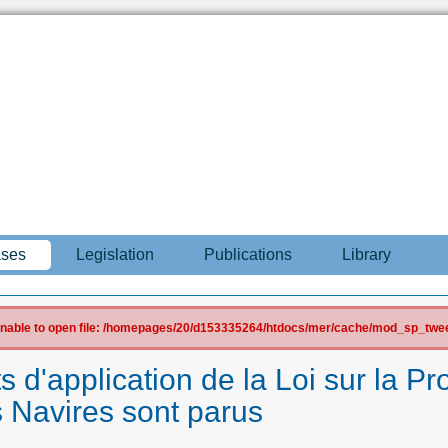
ases
Legislation
Publications
Library
 Unable to open file: /homepages/20/d153335264/htdocs/mer/cache/mod_sp_tweet
s d'application de la Loi sur la Pr
 Navires sont parus