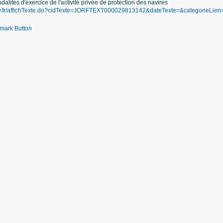
odalités d'exercice de l'activité privée de protection des navires
ouv.fr/affichTexte.do?cidTexte=JORFTEXT000029813142&dateTexte=&categorieLien