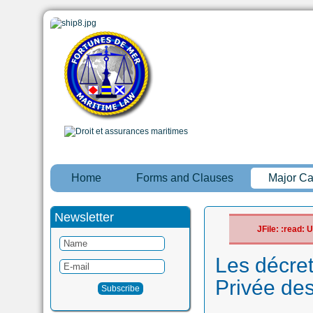
Home
Forms and Clauses
Major C
Newsletter
JFile: :read:
Les décret
Privée des