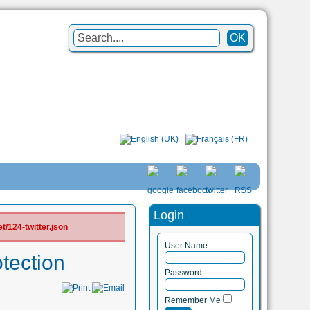
Login
/124-twitter.json
User Name
otection
Password
Remember Me