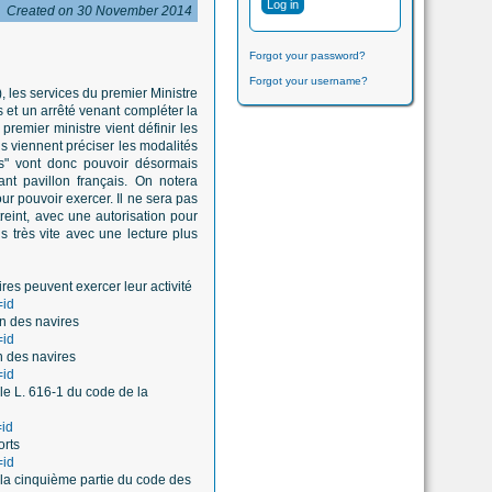
Created on 30 November 2014
Forgot your password?
Forgot your username?
, les services du premier Ministre
s et un arrêté venant compléter la
premier ministre vient définir les
ls viennent préciser les modalités
es" vont donc pouvoir désormais
tant pavillon français. On notera
r pouvoir exercer. Il ne sera pas
reint, avec une autorisation pour
s très vite avec une lecture plus
res peuvent exercer leur activité
=id
on des navires
=id
n des navires
=id
le L. 616-1 du code de la
=id
orts
=id
e la cinquième partie du code des