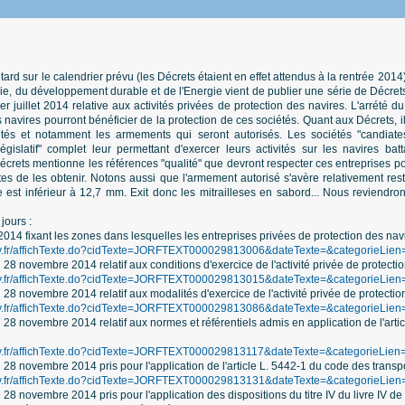
rd sur le calendrier prévu (les Décrets étaient en effet attendus à la rentrée 2014)
ogie, du développement durable et de l'Energie vient de publier une série de Décret
 juillet 2014 relative aux activités privées de protection des navires. L'arrété du 
 navires pourront bénéficier de la protection de ces sociétés. Quant aux Décrets, i
ciétés et notamment les armements qui seront autorisés. Les sociétés "candiat
égislatif" complet leur permettant d'exercer leurs activités sur les navires bat
crets mentionne les références "qualité" que devront respecter ces entreprises pou
tes de les obtenir. Notons aussi que l'armement autorisé s'avère relativement rest
 est inférieur à 12,7 mm. Exit donc les mitrailleses en sabord... Nous reviendron
 jours :
014 fixant les zones dans lesquelles les entreprises privées de protection des navi
ouv.fr/affichTexte.do?cidTexte=JORFTEXT000029813006&dateTexte=&categorieLien
28 novembre 2014 relatif aux conditions d'exercice de l'activité privée de protecti
ouv.fr/affichTexte.do?cidTexte=JORFTEXT000029813015&dateTexte=&categorieLien
28 novembre 2014 relatif aux modalités d'exercice de l'activité privée de protectio
ouv.fr/affichTexte.do?cidTexte=JORFTEXT000029813086&dateTexte=&categorieLien
28 novembre 2014 relatif aux normes et référentiels admis en application de l'artic
ouv.fr/affichTexte.do?cidTexte=JORFTEXT000029813117&dateTexte=&categorieLien
28 novembre 2014 pris pour l'application de l'article L. 5442-1 du code des transp
ouv.fr/affichTexte.do?cidTexte=JORFTEXT000029813131&dateTexte=&categorieLien
28 novembre 2014 pris pour l'application des dispositions du titre IV du livre IV d