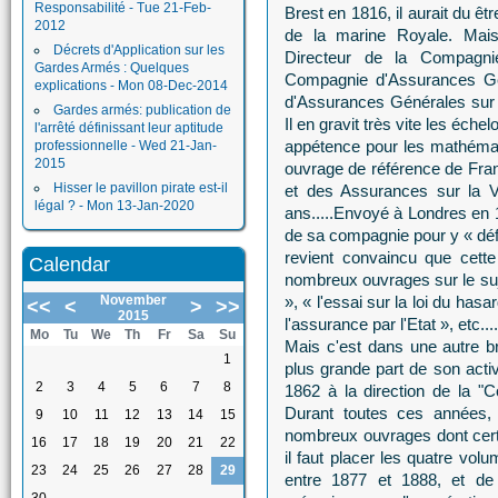
Responsabilité - Tue 21-Feb-
Brest en 1816, il aurait du ê
2012
de la marine Royale. Mais
Décrets d'Application sur les
Directeur de la Compagni
Gardes Armés : Quelques
Compagnie d'Assurances Gén
explications - Mon 08-Dec-2014
d'Assurances Générales sur la
Gardes armés: publication de
Il en gravit très vite les éch
l'arrêté définissant leur aptitude
appétence pour les mathémati
professionnelle - Wed 21-Jan-
2015
ouvrage de référence de Fran
Hisser le pavillon pirate est-il
et des Assurances sur la Vi
légal ? - Mon 13-Jan-2020
ans.....Envoyé à Londres en 1
de sa compagnie pour y « défr
revient convaincu que cette 
Calendar
nombreux ouvrages sur le suj
November
», « l'essai sur la loi du hasa
<<
<
>
>>
2015
l'assurance par l'Etat », etc....
Mo
Tu
We
Th
Fr
Sa
Su
Mais c'est dans une autre 
1
plus grande part de son activi
2
3
4
5
6
7
8
1862 à la direction de la 
Durant toutes ces années, 
9
10
11
12
13
14
15
nombreux ouvrages dont certa
16
17
18
19
20
21
22
il faut placer les quatre vol
23
24
25
26
27
28
29
entre 1877 et 1888, et d