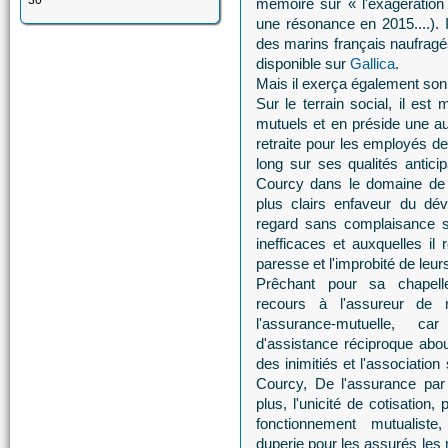
30
mémoire sur « l'exagération
une résonance en 2015....). I
des marins français naufrag
disponible sur
Gallica
.
Mais il exerça également son
Sur le terrain social, il e
mutuels et en préside une aut
retraite pour les employés de 
long sur ses qualités anticip
Courcy dans le domaine de 
plus clairs enfaveur du dév
regard sans complaisance su
inefficaces et auxquelles il 
paresse et l'improbité de leur
Prêchant pour sa chapelle
recours à l'assureur de m
l'assurance-mutuelle, car
d'assistance réciproque abou
des inimitiés et l'association
Courcy, De l'assurance par 
plus, l'unicité de cotisation,
fonctionnement mutualist
duperie pour les assurés les