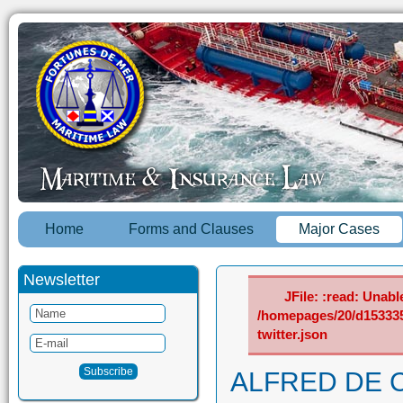
Home
Forms and Clauses
Major Cases
Newsletter
JFile: :read: Unable
/homepages/20/d15333
twitter.json
ALFRED DE