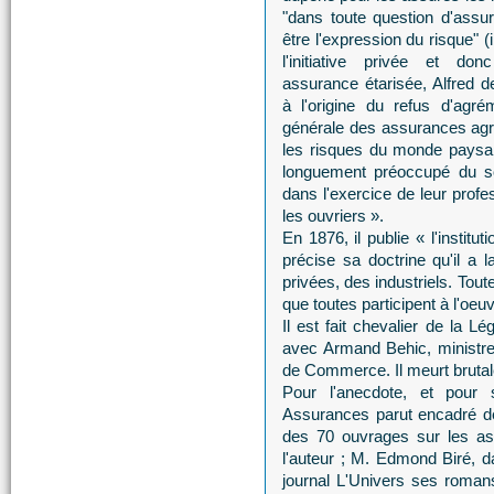
"dans toute question d'assur
être l'expression du risque" (ib
l'initiative privée et d
assurance étarisée, Alfred 
à l'origine du refus d'agr
générale des assurances agri
les risques du monde paysan
longuement préoccupé du so
dans l'exercice de leur profe
les ouvriers ».
En 1876, il publie « l'instit
précise sa doctrine qu'il a 
privées, des industriels. Toute
que toutes participent à l'o
Il est fait chevalier de la L
avec Armand Behic, ministr
de Commerce. Il meurt bruta
Pour l'anecdote, et pour 
Assurances parut encadré de n
des 70 ouvrages sur les ass
l'auteur ; M. Edmond Biré, d
journal L'Univers ses roman