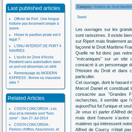
Category:
Histoire du Droit Mariti
Last published articles
Tweet
Officier de Port : Une longue
histoire pas forcement simple à
suivre
Les ouvrages sur les grands
Hisser le pavillon pirate est-il
sont rarissimes. Il existe bi
légal ?
sur Ripert mais finalement 
L'ONU INTERDIT DE PORT 4
façonné le Droit Maritime Fra
NAVIRES
Quelle ne fut donc pas notr
L'accès en Zone d'Accès
"mécaniques" sur un site d
Restreint sans autorisation dans
consacré à un personnage do
un port est désormais un délit
l'Histoire du Droit et dans
Remorquage du MODERN
particulier.
EXPRESS : Bonne ou mauvaise
Cet ouvrage, dont le hasard no
idée ?
Marcel Daniel et constituait l
consacrée aux "Grandes Fi
Related Articles
recherches, il semble que l
aujourd'hui fut l'unique et seu
COSTA CONCORDIA : Les
Je veux ici parler d'Alfred 
élus et la ministre sont "hors
mais dont l'oeuvre s'avère
zone" - Sun 27-Jul-2014
matières qui intéressent notre
COSTA CONCORDIA :
Alfred de Courcy n'était pa
Parlons chiffres, Assurances, et