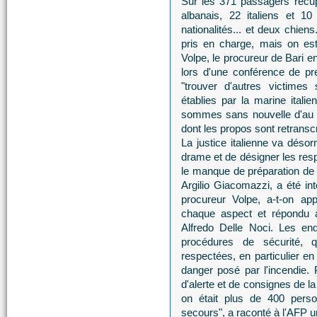
Sur les 371 passagers récup
albanais, 22 italiens et 10
nationalités... et deux chien
pris en charge, mais on es
Volpe, le procureur de Bari en
lors d'une conférence de pr
"trouver d'autres victimes 
établies par la marine ital
sommes sans nouvelle d'au m
dont les propos sont retranscri
La justice italienne va désor
drame et de désigner les re
le manque de préparation de
Argilio Giacomazzi, a été int
procureur Volpe, a-t-on app
chaque aspect et répondu à
Alfredo Delle Noci. Les enq
procédures de sécurité, 
respectées, en particulier en 
danger posé par l'incendie.
d'alerte et de consignes de la
on était plus de 400 perso
secours", a raconté à l'AFP 