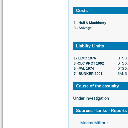
Costs
1 - Hull & Machinery
3 - Salvage
Liabilty Limits
1- LLMC 1976
DTS X
3 -CLC PROT 1992
DTS X
5 - PAL 1974
DTS X
7 - BUNKER 2001
SANS 
Cause of the casualty
Under investigation
Sources - Links - Reports
Marina Militare