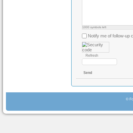
1000
symbols left
Notify me of follow-u
Refresh
Send
© Fo