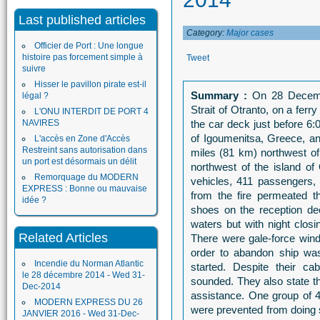
Last published articles
Category:
Major cases
Officier de Port : Une longue
histoire pas forcement simple à
Tweet
suivre
Hisser le pavillon pirate est-il
Summary :
On 28 Decembe
légal ?
Strait of Otranto, on a ferr
L'ONU INTERDIT DE PORT 4
NAVIRES
the car deck just before 6:0
of Igoumenitsa, Greece, an
L'accès en Zone d'Accès
Restreint sans autorisation dans
miles (81 km) northwest of 
un port est désormais un délit
northwest of the island of
Remorquage du MODERN
vehicles, 411 passengers, 
EXPRESS : Bonne ou mauvaise
from the fire permeated th
idée ?
shoes on the reception dec
waters but with night closin
Related Articles
There were gale-force wind
order to abandon ship was 
Incendie du Norman Atlantic
started. Despite their c
le 28 décembre 2014 - Wed 31-
sounded. They also state th
Dec-2014
assistance. One group of 4
MODERN EXPRESS DU 26
were prevented from doing 
JANVIER 2016 - Wed 31-Dec-