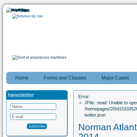
Home
Forms and Clauses
Major Cases
Newsletter
Error:
JFile: :read: Unable to open
/homepages/20/d15333526
twitter.json
Norman Atlant
2014