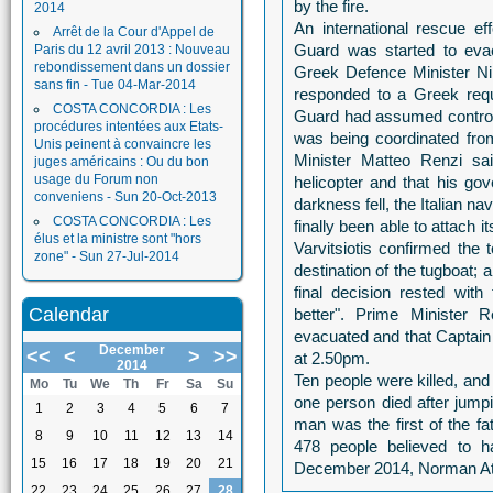
by the fire.
2014
An international rescue ef
Arrêt de la Cour d'Appel de
Guard was started to eva
Paris du 12 avril 2013 : Nouveau
rebondissement dans un dossier
Greek Defence Minister Nik
sans fin - Tue 04-Mar-2014
responded to a Greek reque
COSTA CONCORDIA : Les
Guard had assumed control 
procédures intentées aux Etats-
was being coordinated from
Unis peinent à convaincre les
Minister Matteo Renzi sa
juges américains : Ou du bon
usage du Forum non
helicopter and that his g
conveniens - Sun 20-Oct-2013
darkness fell, the Italian na
COSTA CONCORDIA : Les
finally been able to attach i
élus et la ministre sont "hors
Varvitsiotis confirmed the
zone" - Sun 27-Jul-2014
destination of the tugboat;
final decision rested with
Calendar
better". Prime Minister 
evacuated and that Captain
December
<<
<
>
>>
at 2.50pm.
2014
Ten people were killed, and a
Mo
Tu
We
Th
Fr
Sa
Su
one person died after jump
1
2
3
4
5
6
7
man was the first of the fa
8
9
10
11
12
13
14
478 people believed to 
15
16
17
18
19
20
21
December 2014, Norman Atlan
22
23
24
25
26
27
28