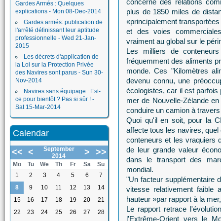
concerne des relations comm
Gardes Armés : Quelques
plus de 1850 miles de dista
explications - Mon 08-Dec-2014
«principalement transportées 
Gardes armés: publication de
l'arrêté définissant leur aptitude
et des voies commerciale
professionnelle - Wed 21-Jan-
vraiment au global sur le péri
2015
Les milliers de conteneurs
Les décrets d'application de
fréquemment des aliments pré
la Loi sur la Protection Privée
monde. Ces "Kilomètres ali
des Navires sont parus - Sun 30-
devenu connu, une préoccup
Nov-2014
écologistes, car il est parfois
Navires sans équipage : Est-
ce pour bientôt ? Pas si sûr ! -
mer de Nouvelle-Zélande en 
Sat 15-Mar-2014
conduire un camion à traver
Quoi qu'il en soit, pour la 
affecte tous les navires, quel 
Calendar
conteneurs et les vraquiers 
September
de leur grande valeur écono
<<
<
>
>>
2014
dans le transport des mar
Mo
Tu
We
Th
Fr
Sa
Su
mondial.
1
2
3
4
5
6
7
"Un facteur supplémentaire da
8
9
10
11
12
13
14
vitesse relativement faible 
hauteur »par rapport à la mer, 
15
16
17
18
19
20
21
Le rapport retrace l'évoluti
22
23
24
25
26
27
28
l'Extrême-Orient vers le Mo