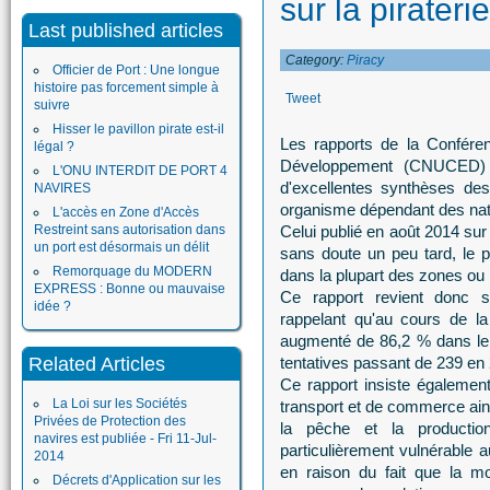
sur la piraterie
Last published articles
Category:
Piracy
Officier de Port : Une longue
histoire pas forcement simple à
Tweet
suivre
Hisser le pavillon pirate est-il
Les rapports de la Confére
légal ?
Développement (CNUCED) s
L'ONU INTERDIT DE PORT 4
d'excellentes synthèses de
NAVIRES
organisme dépendant des nat
L'accès en Zone d'Accès
Restreint sans autorisation dans
Celui publié en août 2014 sur 
un port est désormais un délit
sans doute un peu tard, le
Remorquage du MODERN
dans la plupart des zones ou i
EXPRESS : Bonne ou mauvaise
Ce rapport revient donc 
idée ?
rappelant qu'au cours de la
augmenté de 86,2 % dans le 
Related Articles
tentatives passant de 239 en
Ce rapport insiste également 
La Loi sur les Sociétés
transport et de commerce ains
Privées de Protection des
la pêche et la productio
navires est publiée - Fri 11-Jul-
particulièrement vulnérable
2014
en raison du fait que la 
Décrets d'Application sur les