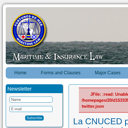
Home
Forms and Clauses
Major Cases
Newsletter
JFile: :read: Unable
/homepages/20/d15333
twitter.json
La CNUCED pu