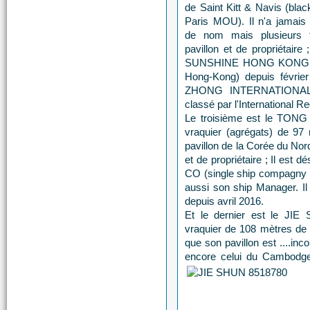
de Saint Kitt & Navis (black
Paris MOU). Il n'a jamais
de nom mais plusieurs 
pavillon et de propriétair
SUNSHINE HONG KONG LTD
Hong-Kong) depuis févrie
ZHONG INTERNATIONAL S
classé par l'International R
Le troisième est le TONG
vraquier (agrégats) de 97 
pavillon de la Corée du Nord
et de propriétaire ; Il es
CO (single ship compagny b
aussi son ship Manager. Il 
depuis avril 2016.
Et le dernier est le JIE
vraquier de 108 mètres de l
que son pavillon est ....inc
encore celui du Cambodge.