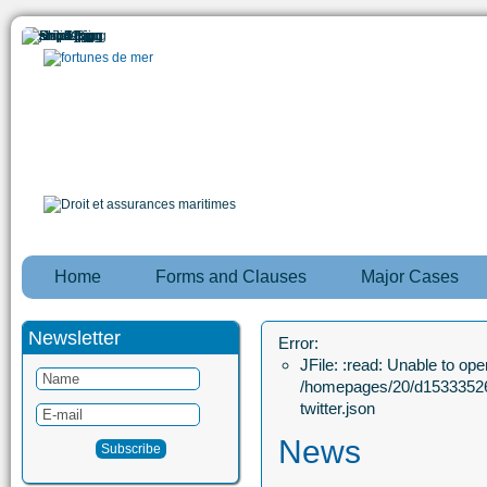
Home
Forms and Clauses
Major Cases
Newsletter
Error:
JFile: :read: Unable to open
/homepages/20/d15333526
twitter.json
News