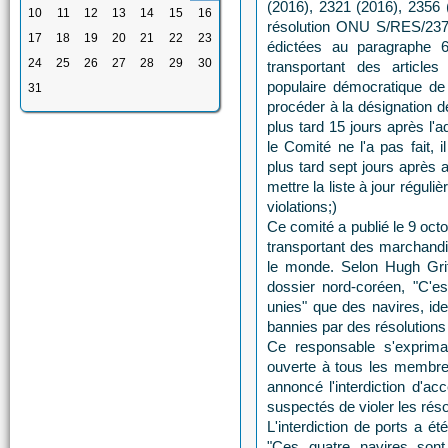
(2016), 2321 (2016), 2356 (
10
11
12
13
14
15
16
résolution ONU S/RES/2375
17
18
19
20
21
22
23
édictées au paragraphe 6
24
25
26
27
28
29
30
transportant des article
populaire démocratique de
31
procéder à la désignation d
plus tard 15 jours après l'a
le Comité ne l'a pas fait,
plus tard sept jours après a
mettre la liste à jour régul
violations;)
Ce comité a publié le 9 oct
transportant des marchandis
le monde. Selon Hugh Grif
dossier nord-coréen, "C'es
unies" que des navires, id
bannies par des résolutions 
Ce responsable s'exprima
ouverte à tous les membres
annoncé l'interdiction d'a
suspectés de violer les rés
L'interdiction de ports a ét
"Ces quatre navires sont 