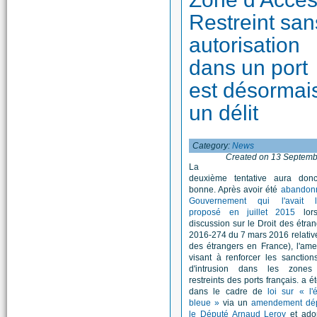
Restreint san
autorisation
dans un port
est désormai
un délit
Category:
News
Created on 13 Septemb
La
deuxième tentative aura don
bonne. Après avoir été
abandonn
Gouvernement qui l'avait l
proposé en juillet 2015
lor
discussion sur le Droit des étran
2016-274 du 7 mars 2016 relative
des étrangers en France), l'am
visant à renforcer les sanctio
d'intrusion dans les zones
restreints des ports français. a é
dans le cadre de
loi sur « l
bleue »
via un
amendement dé
le Député Arnaud Leroy
et ado