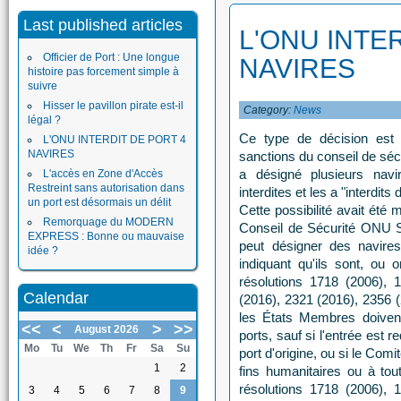
Last published articles
L'ONU INTE
Officier de Port : Une longue
NAVIRES
histoire pas forcement simple à
suivre
Hisser le pavillon pirate est-il
Category:
News
légal ?
Ce type de décision est
L'ONU INTERDIT DE PORT 4
NAVIRES
sanctions du conseil de séc
a désigné plusieurs nav
L'accès en Zone d'Accès
Restreint sans autorisation dans
interdites et les a "interdit
un port est désormais un délit
Cette possibilité avait été
Remorquage du MODERN
Conseil de Sécurité ONU 
EXPRESS : Bonne ou mauvaise
peut désigner des navires
idée ?
indiquant qu'ils sont, ou o
résolutions 1718 (2006), 
Calendar
(2016), 2321 (2016), 2356 (
les États Membres doivent 
<<
<
>
>>
August 2026
ports, sauf si l'entrée est
Mo
Tu
We
Th
Fr
Sa
Su
port d'origine, ou si le Comi
1
2
fins humanitaires ou à tou
résolutions 1718 (2006), 
3
4
5
6
7
8
9