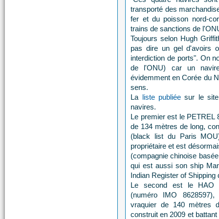
transporté des marchandises
fer et du poisson nord-co
trains de sanctions de l'ON
Toujours selon Hugh Griffit
pas dire un gel d'avoirs o
interdiction de ports". On n
de l'ONU) car un navire
évidemment en Corée du No
sens.
La
liste publiée
sur le sit
navires.
Le premier est le PETREL 8
de 134 mètres de long, con
(black list du Paris MOU
propriétaire et est désorm
(compagnie chinoise basée 
qui est aussi son ship Man
Indian Register of Shipping
Le second est le HAO
(numéro IMO 8628597), 
vraquier de 140 mètres d
construit en 2009 et battant 