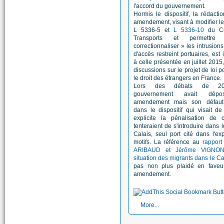
l'accord du gouvernement.
Hormis le dispositif, la rédacti
amendement, visant à modifier les
L 5336-5 et
L 5336-10
du Co
Transports et permettr
correctionnaliser » les intrusion
d'accès restreint portuaires, est 
à celle présentée en juillet 2015,
discussions sur le projet de loi p
le droit des étrangers en France.
Lors des débats de 20
gouvernement avait dép
amendement mais son défaut 
dans le dispositif qui visait d
explicite la pénalisation de 
tenteraient de s'introduire dans l
Calais, seul port cité dans l'e
motifs. La référence au
rapport
ARIBAUD et Jérôme VIGNON
situation des migrants dans le Ca
pas non plus plaidé en faveu
amendement.
More...