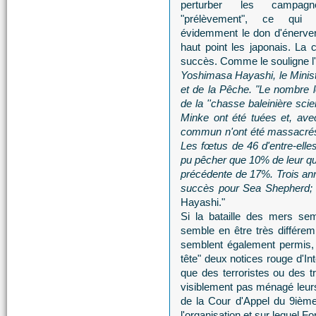
perturber les campag
"prélèvement", ce qui
évidemment le don d'énerver
haut point les japonais. La
succès. Comme le souligne l
Yoshimasa Hayashi, le Ministr
et de la Pêche. "Le nombre 
de la ''chasse baleinière scie
Minke ont été tuées et, ave
commun n'ont été massacrés.
Les fœtus de 46 d'entre-elles
pu pêcher que 10% de leur quot
précédente de 17%. Trois an
succès pour Sea Shepherd; il
Hayashi."
Si la bataille des mers se
semble en être très différem
semblent également permis,
tête" deux notices rouge d'I
que des terroristes ou des tr
visiblement pas ménagé leurs
de la Cour d'Appel du 9ième
l'organisation et sur lequel F