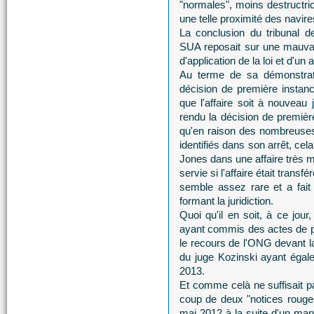
"normales", moins destructr
une telle proximité des navire
La conclusion du tribunal de 
SUA reposait sur une mauvais
d'application de la loi et d'un
Au terme de sa démonstrati
décision de première instan
que l'affaire soit à nouveau
rendu la décision de première
qu'en raison des nombreuses,
identifiés dans son arrêt, cel
Jones dans une affaire très mé
servie si l'affaire était transfé
semble assez rare et a fait 
formant la juridiction.
Quoi qu'il en soit, à ce j
ayant commis des actes de pir
le recours de l'ONG devant l
du juge Kozinski ayant égale
2013.
Et comme celà ne suffisait p
coup de deux "notices rouges"
mai 2012 à la suite d'un mand