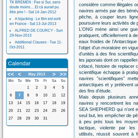
TK BREMEN : Pas si Sur, sans
considère comme illégales ou 
doute moins.....Et cà aurait pu
navires armés par des bénévo
être pire ! - Sat 14-Jan-2012
pêche, à couper leurs ligne
A hijacking : Le film est sorti
poursuivre leurs activités de
en France - Sat 13-Jul-2013
L'ONG mène ainsi une guerre
ALFRED DE COURCY - Sun
pratiquent, officiellement à d
29-Nov-2015
eaux froides de l'Antarctique
Additional Clauses - Tue 11-
Oct-2011
l'objet d'un moratoire en vig
d'unités à des fins scientifi
les japonais dont on rappeller
Calendar
cétacé, histoire de replacer
scientifique échappe à prat
<<
<
>
>>
May 2013
navires "scientifiques" me
Mo
Tu
We
Th
Fr
Sa
Su
antarctiques et y prélèvent 
1
2
3
4
5
des fins d'étude.
6
7
8
9
10
11
12
Mais depuis plusieurs ann
navires y rencontrent les n
13
14
15
16
17
18
19
SEA SHEPHERD qui n'ont e
20
21
22
23
24
25
26
seul but, les empêcher de pê
27
28
29
30
31
à peu près tous les moyen
tactique, violente par le
utilisés, réussit souvent à 