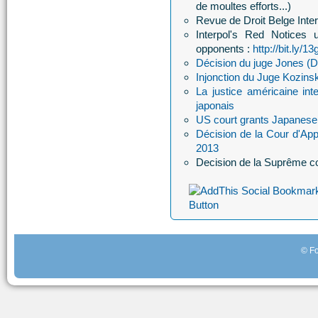
de moultes efforts...)
Revue de Droit Belge Inter
Interpol's Red Notices 
opponents :
http://bit.ly/13
Décision du juge Jones (D
Injonction du Juge Kozin
La justice américaine int
japonais
US court grants Japanese 
Décision de la Cour d'App
2013
Decision de la Suprême co
© Fo