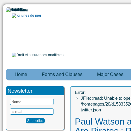
Home
Forms and Clauses
Major Cases
Newsletter
Error:
JFile: :read: Unable to open
/homepages/20/d15333526
twitter.json
Paul Watson 
Are Pirates : 