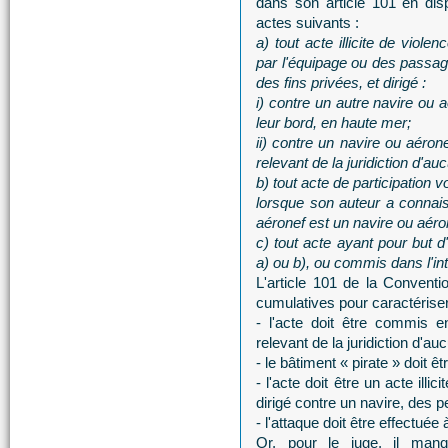
dans son article 101 en dis
actes suivants :
a) tout acte illicite de viol
par l'équipage ou des passage
des fins privées, et dirigé :
i) contre un autre navire ou
leur bord, en haute mer;
ii) contre un navire ou aéro
relevant de la juridiction d'au
b) tout acte de participation vo
lorsque son auteur a connais
aéronef est un navire ou aéron
c) tout acte ayant pour but d
a) ou b), ou commis dans l'inte
L'article 101 de la Convent
cumulatives pour caractériser 
- l'acte doit être commis
relevant de la juridiction d'auc
- le bâtiment « pirate » doit ê
- l'acte doit être un acte ill
dirigé contre un navire, des 
- l'attaque doit être effectuée 
Or, pour le juge, il man