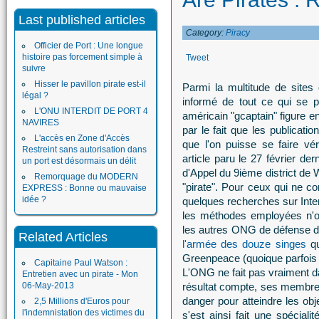
Last published articles
Category:
Piracy
Officier de Port : Une longue
histoire pas forcement simple à
Tweet
suivre
Hisser le pavillon pirate est-il
Parmi la multitude de sites
légal ?
informé de tout ce qui se p
L'ONU INTERDIT DE PORT 4
américain "gcaptain" figure en
NAVIRES
par le fait que les publicati
L'accès en Zone d'Accès
que l'on puisse se faire vé
Restreint sans autorisation dans
article paru le 27 février der
un port est désormais un délit
d'Appel du 9ième district d
Remorquage du MODERN
"pirate". Pour ceux qui ne 
EXPRESS : Bonne ou mauvaise
idée ?
quelques recherches sur Intern
les méthodes employées n'o
les autres ONG de défense de
Related Articles
l'armée des douze singes
q
Greenpeace (quoique parfois 
Capitaine Paul Watson :
L'ONG ne fait pas vraiment da
Entretien avec un pirate - Mon
06-May-2013
résultat compte, ses membre
danger pour atteindre les obj
2,5 Millions d'Euros pour
l'indemnistation des victimes du
s'est ainsi fait une spéciali