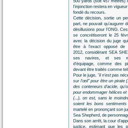
500 yards (soit 457 mètres) l
l'injonction restera en vigueur
fondé du recours.
Cette décision, sortie un p
part, ne pouvait qu'augurer d
désillusions pour l'ONG. Ces
se concrétiseront le 25 fév
avec la décision du juge qu
être à l'exact opposé de 
2012, considérant SEA SH
ses navires, et ses 
d'équipage, comme des pi
devant être traités comme tels
Pour le juge,
"il n'est pas né
sur l'œil" pour être un pirate
des conteneurs d'acide, qu'o
pour endommager hélices et 
(...), on est, sans le moindr
soient les bons sentiments
martelé en prononçant son jug
Sea Shepherd, de personnage
Dans son arrêt, la cour d'appe
justice, estimant que les 