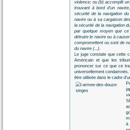
violence; ou (b) accomplit un
trouvant à bord d'un navire
sécurité de la navigation du
navire ou à sa cargaison d
la sécurité de la navigation d
par quelque moyen que ce s
détruire le navire ou à caus
compromettent ou sont de nat
du navire (...).
Le juge constate que cette co
Américain et que les tribu
prononcer sur ce que ce trait
universellement condamnés. 
être utilisée dans le cadre d
Po
ja
v
S
ac
g
me
à
se