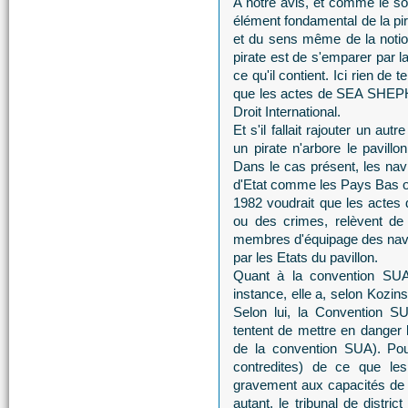
A notre avis, et comme le sou
élément fondamental de la pi
et du sens même de la notion
pirate est de s'emparer par l
ce qu'il contient. Ici rien de 
que les actes de SEA SHEPHE
Droit International.
Et s'il fallait rajouter un aut
un pirate n'arbore le pavill
Dans le cas présent, les n
d'Etat comme les Pays Bas ou 
1982 voudrait que les actes
ou des crimes, relèvent de 
membres d'équipage des navire
par les Etats du pavillon.
Quant à la convention SUA
instance, elle a, selon Kozinsk
Selon lui, la Convention SU
tentent de mettre en danger l
de la convention SUA). Pou
contredites) de ce que le
gravement aux capacités de 
autant, le tribunal de distr