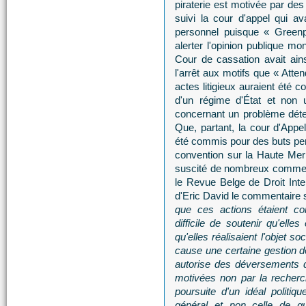
piraterie est motivée par des
suivi la cour d'appel qui av
personnel puisque « Greenpe
alerter l'opinion publique mo
Cour de cassation avait ains
l'arrêt aux motifs que « Att
actes litigieux auraient été 
d'un régime d'État et non 
concernant un problème déterm
Que, partant, la cour d'Appel
été commis pour des buts pers
convention sur la Haute Mer
suscité de nombreux commenta
le Revue Belge de Droit Inte
d'Eric David le commentaire 
que ces actions étaient con
difficile de soutenir qu'ell
qu'elles réalisaient l'objet s
cause une certaine gestion de 
autorise des déversements d
motivées non par la recherch
poursuite d'un idéal politiq
général et non celle de qu