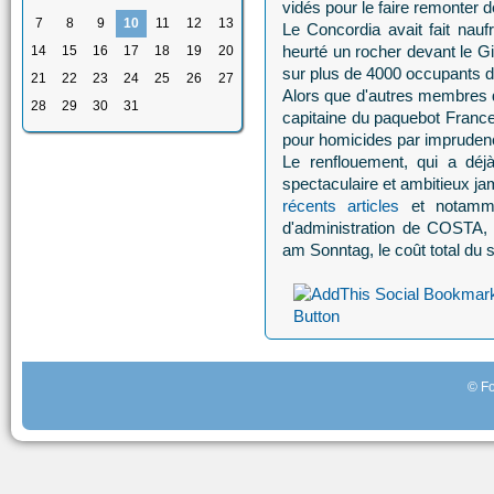
vidés pour le faire remonter 
7
8
9
10
11
12
13
Le Concordia avait fait nau
heurté un rocher devant le Gi
14
15
16
17
18
19
20
sur plus de 4000 occupants d
21
22
23
24
25
26
27
Alors que d'autres membres d
28
29
30
31
capitaine du paquebot France
pour homicides par imprudenc
Le renflouement, qui a déjà
spectaculaire et ambitieux ja
récents articles
et notammen
d'administration de COSTA,
am Sonntag, le coût total du s
© Fo