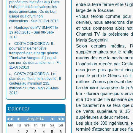
procédures intentées aux Etats-
entre la terre ferme et le Gigl
Unis peinent à convaincre les
large de la Toscane.
juges américains : Ou du bon
«Nous ferons comme pour 
usage du Forum non
conveniens - Sun 20-Oct-2013
dernier), nous attendrons d'a
Naufrage du MV SMART le
et nous donnerons alors notr
19 août 2013 - Sun 08-Sep-
Channel TV, la présidente d
2013
Maria Sargentini.
COSTA CONCORDIA : Il
Selon certains médias, l
pourrait finalement être
supplémentaires sur le renf
transporté par la barge géante
marins dès que le navire aura
"Dockwise Vanguard" jusqu'à
son port de démantèlement - Fri
L'opération menée par Costa
11-Oct-2013
deux jours puis quatre à cinq
COSTA CONCORDIA : Le
pour le port de Gênes où il
plan de renflouement dévoilé ; Il
millions d'euros générant des
coûtera au minimum 235
La dernière traversée de la
millions d'Euros - Mon 21-May-
2012
km - durera quatre jours env
et à 10 km de l'île italienne d
Le transfert ne se fera que 
Calendar
de vents supérieurs à 15
supérieures à deux mètres.
<<
<
>
>>
July 2014
Les plus de 300 ingénieurs, te
Mo
Tu
We
Th
Fr
Sa
Su
terminé d'attacher sur ses fl
1
2
3
4
5
6