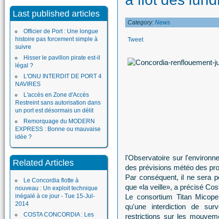
Last published articles
Category:
News
Officier de Port : Une longue
histoire pas forcement simple à
Tweet
suivre
Hisser le pavillon pirate est-il
légal ?
L'ONU INTERDIT DE PORT 4
NAVIRES
L'accès en Zone d'Accès
Restreint sans autorisation dans
un port est désormais un délit
Remorquage du MODERN
EXPRESS : Bonne ou mauvaise
idée ?
l'Observatoire sur l'environ
Related Articles
des prévisions météo des pro
Par conséquent, il ne sera p
Le Concordia flotte à
que «la veille», a précisé Cos
nouveau : Un exploit technique
inégalé à ce jour - Tue 15-Jul-
Le consortium Titan Micope
2014
qu'une interdiction de sur
COSTA CONCORDIA : Les
restrictions sur les mouvem