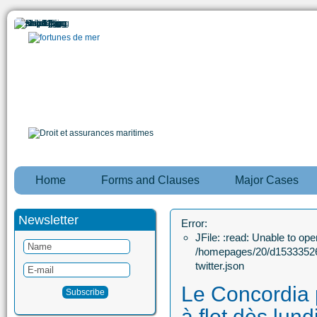
Home
Forms and Clauses
Major Cases
Newsletter
Error:
JFile: :read: Unable to open
/homepages/20/d15333526
twitter.json
Le Concordia p
à flot dès lund