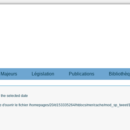
s Majeurs
Législation
Publications
Bibliothè
r the selected date
ble d'ouvrir le fichier /homepages/20/d153335264/htdocs/mer/cache/mod_sp_tweet/12