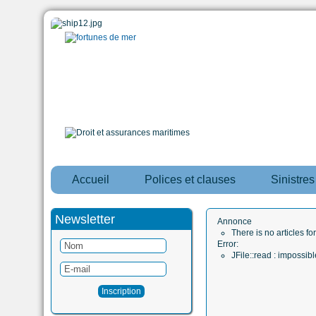
Accueil
Polices et clauses
Sinistre
Newsletter
Annonce
There is no articles fo
Error:
JFile::read : impossi