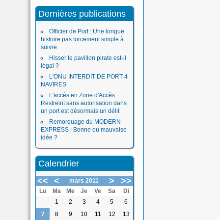
Dernières publications
Officier de Port : Une longue
histoire pas forcement simple à
suivre
Hisser le pavillon pirate est-il
légal ?
L'ONU INTERDIT DE PORT 4
NAVIRES
L'accès en Zone d'Accès
Restreint sans autorisation dans
un port est désormais un délit
Remorquage du MODERN
EXPRESS : Bonne ou mauvaise
idée ?
Calendrier
<<
<
>
>>
mars 2011
Lu
Ma
Me
Je
Ve
Sa
Di
1
2
3
4
5
6
7
8
9
10
11
12
13