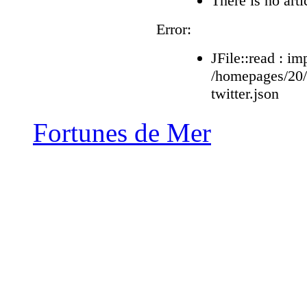
There is no arti
Error:
JFile::read : im
/homepages/20
twitter.json
Fortunes de Mer