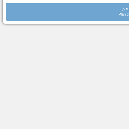
© Fo
Plan d