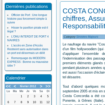
Dernières publications
COSTA CONC
Officier de Port : Une longue
chiffres, Assu
histoire pas forcement simple à
suivre
Responsabili
Hisser le pavillon pirate est-il
légal ?
L'ONU INTERDIT DE PORT 4
Category
Sinistres Majeurs
NAVIRES
Le naufrage du navire "Cos
L'accès en Zone d'Accès
d'un film hollywoodien (qui d
Restreint sans autorisation dans
un port est désormais un délit
d'appliquer l'ensemble 
l'indemnisation des passag
Remorquage du MODERN
EXPRESS : Bonne ou mauvaise
premiers éléments glanés s
idée ?
pendant plusieurs années qu
est aussi l'occasion d'éclair
tel désastre.
Calendrier
<<
<
>
>>
Tout d'abord quelques m
février 2012
septembre 2005 et mis en serv
Lu
Ma
Me
Je
Ve
Sa
Di
Costa Concordia a été cons
1
2
3
4
5
Ponente, à Gênes (Italie). 
6
7
8
9
10
11
12