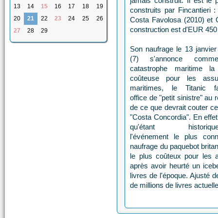
jamais construit. Il est le
13
14
15
16
17
18
19
construits par Fincantieri
20
21
22
23
24
25
26
Costa Favolosa (2010) et C
construction est d'EUR 450
27
28
29
Son naufrage le 13 janvie
(7) s'annonce comm
catastrophe maritime la
coûteuse pour les assu
maritimes, le Titanic fa
office de "petit sinistre" au 
de ce que devrait couter ce
"Costa Concordia". En effet
qu'étant historique
l'événement le plus conn
naufrage du paquebot britan
le plus coûteux pour les a
après avoir heurté un icebe
livres de l'époque. Ajusté de
de millions de livres actuell