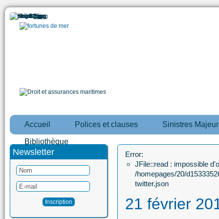
Accueil
Polices et clauses
Sinistres Majeur
Bibliothèque
Newsletter
Error:
JFile::read : impossible d'ou
/homepages/20/d15333526
twitter.json
21 février 20