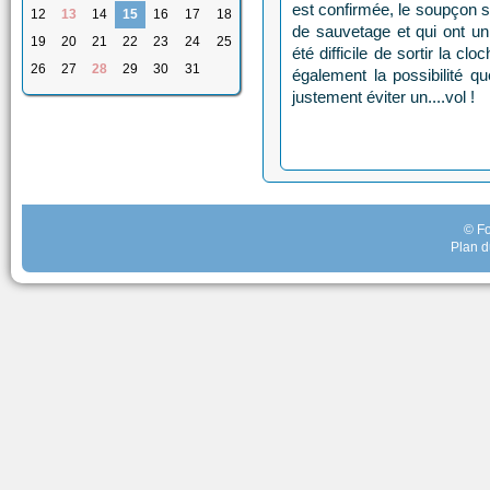
est confirmée, le soupçon 
12
13
14
15
16
17
18
de sauvetage et qui ont un 
19
20
21
22
23
24
25
été difficile de sortir la cl
26
27
28
29
30
31
également la possibilité q
justement éviter un....vol !
© Fo
Plan d