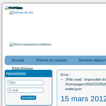
Accueil
Polices et clauses
Sinistres Majeur
Bibliothèque
Newsletter
Error:
JFile::read : impossible d'ou
/homepages/20/d15333526
twitter.json
15 mars 201