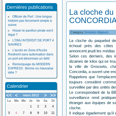
Dernières publications
La cloche d
Officier de Port : Une longue
CONCORDIA a
histoire pas forcement simple à
suivre
Hisser le pavillon pirate est-il
Category
Sinistres Majeurs
légal ?
La cloche du paquebot de c
L'ONU INTERDIT DE PORT 4
NAVIRES
échoué près des côtes it
L'accès en Zone d'Accès
annoncent jeudi les médias
Restreint sans autorisation dans
Selon ces derniers, des i
un port est désormais un délit
dizaines de kilos qui se tro
Remorquage du MODERN
la ville de Grosseto, ch
EXPRESS : Bonne ou mauvaise
Concordia, a ouvert une en
idée ?
Rappelons que l'emplacemen
toujours considéré comme
Calendrier
surveillée par des unités d
Le correspondant de la B
<<
<
>
>>
mars 2012
surveillance rend pratiqu
Lu
Ma
Me
Je
Ve
Sa
Di
étranger aux équipes de sa
1
2
3
4
cloche.
Il indique égaelement qu'il 
5
6
7
8
9
10
11