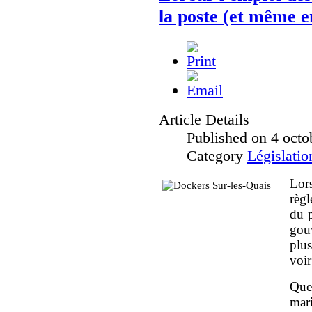
la poste (et même 
Article Details
Published on 4 octo
Category
Législatio
Lor
règl
du p
gouv
plus
voir
Que
mar