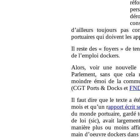
réf
per
dér
con
d’ailleurs toujours pas c
portuaires qui doivent les app
Il reste des « foyers » de t
de l’emploi dockers.
Alors, voir une nouvelle 
Parlement, sans que cela 
moindre émoi de la commun
(CGT Ports & Docks et
FN
Il faut dire que le texte a ét
mois et qu’un r
apport écrit
du monde portuaire, gardé to
de loi (sic), avait largemen
manière plus ou moins affi
main d’oeuvre dockers dans l