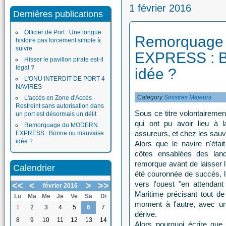
1 février 2016
Dernières publications
Officier de Port : Une longue
Remorquage
histoire pas forcement simple à
suivre
EXPRESS : B
Hisser le pavillon pirate est-il
légal ?
idée ?
L'ONU INTERDIT DE PORT 4
NAVIRES
Category
Sinistres Majeurs
L'accès en Zone d'Accès
Restreint sans autorisation dans
Sous ce titre volontaireme
un port est désormais un délit
qui ont pu avoir lieu à l
Remorquage du MODERN
assureurs, et chez les sau
EXPRESS : Bonne ou mauvaise
idée ?
Alors que le navire n'éta
côtes ensablées des land
remorque avant de laisser 
Calendrier
été couronnée de succès,
vers l'ouest "en attendant
<<
<
>
>>
février 2016
Maritime précisant tout 
Lu
Ma
Me
Je
Ve
Sa
Di
moment à l'autre, avec un r
1
2
3
4
5
6
7
dérive.
8
9
10
11
12
13
14
Alors pourquoi écrire que 