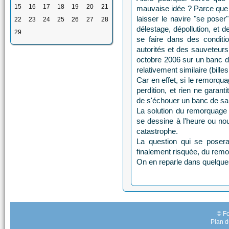
15
16
17
18
19
20
21
mauvaise idée ? Parce que 
laisser le navire "se pose
22
23
24
25
26
27
28
délestage, dépollution, et
29
se faire dans des conditi
autorités et des sauveteur
octobre 2006 sur un banc d
relativement similaire (billes
Car en effet, si le remorqua
perdition, et rien ne garant
de s'échouer un banc de sa
La solution du remorquage
se dessine à l'heure ou nou
catastrophe.
La question qui se posera 
finalement risquée, du remo
On en reparle dans quelques
© Fo
Plan d