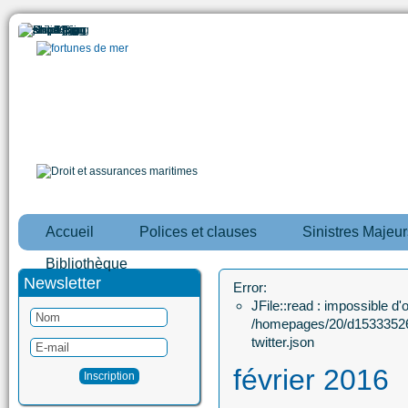
Accueil
Polices et clauses
Sinistres Majeur
Bibliothèque
Newsletter
Error:
JFile::read : impossible d'ou
/homepages/20/d15333526
twitter.json
février 2016