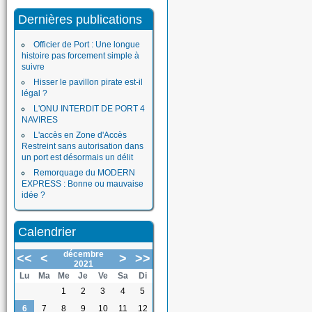
Dernières publications
Officier de Port : Une longue
histoire pas forcement simple à
suivre
Hisser le pavillon pirate est-il
légal ?
L'ONU INTERDIT DE PORT 4
NAVIRES
L'accès en Zone d'Accès
Restreint sans autorisation dans
un port est désormais un délit
Remorquage du MODERN
EXPRESS : Bonne ou mauvaise
idée ?
Calendrier
décembre
<<
<
>
>>
2021
Lu
Ma
Me
Je
Ve
Sa
Di
1
2
3
4
5
6
7
8
9
10
11
12