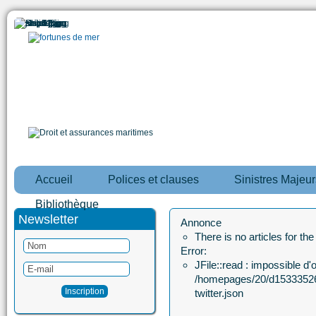
Accueil
Polices et clauses
Sinistres Majeur
Bibliothèque
Newsletter
Annonce
There is no articles for th
Error:
JFile::read : impossible d'ou
/homepages/20/d15333526
twitter.json