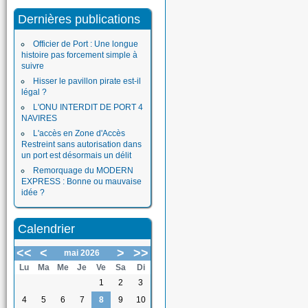
Dernières publications
Officier de Port : Une longue
histoire pas forcement simple à
suivre
Hisser le pavillon pirate est-il
légal ?
L'ONU INTERDIT DE PORT 4
NAVIRES
L'accès en Zone d'Accès
Restreint sans autorisation dans
un port est désormais un délit
Remorquage du MODERN
EXPRESS : Bonne ou mauvaise
idée ?
Calendrier
<<
<
>
>>
mai 2026
Lu
Ma
Me
Je
Ve
Sa
Di
1
2
3
4
5
6
7
8
9
10