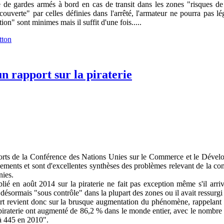
e de gardes armés à bord en cas de transit dans les zones "risques de
"couverte" par celles définies dans l'arrêté, l'armateur ne pourra pas 
on" sont minimes mais il suffit d'une fois.....
rapport sur la piraterie
orts de la Conférence des Nations Unies sur le Commerce et le Déve
ements et sont d'excellentes synthèses des problèmes relevant de la c
nies.
lié en août 2014 sur la piraterie ne fait pas exception même s'il arr
désormais "sous contrôle" dans la plupart des zones ou il avait ressurg
rt revient donc sur la brusque augmentation du phénomène, rappelant 
piraterie ont augmenté de 86,2 % dans le monde entier, avec le nombre d
à 445 en 2010".