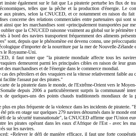
t insiste également sur le fait que La piraterie perturbe les flux de t
 économiques, telles que la pêche et la production d'énergie. Le com
le aux pirates, selon la CNUCED, et ce notamment en raison du fait
ses concerne des relations commerciales entre partenaires qui sont s
t ainsi que les marchandises sont «principalement transportées par mer 
 oublier que la CNUCED raisonne vraiment au global sur le périmètre t
rtés à bord des navires transportent fréquemment des aliments présents 
es" sont, depuis que le phénomène est devenu connu, une préoccupation
s "écologique d'importer de la nourriture par la mer de Nouvelle-Zélande
ers le Royaume-Uni.
D, il faut noter que "la piraterie mondiale affecte tous les navires
s vraquiers demeurent parmi les principales cibles en raison de leur g
port des marchandises et de l'énergie dans le commerce mondial.
as des pétroliers et des vraquiers est la vitesse relativement faible au c
 facilite l'assaut par des pirates."
a carte de la piraterie dans le monde, de l'Extrême-Orient vers le Moyen-
a Somalie depuis 2006 a particulièrement surpris la communauté intern
ux de quelques-uns des points chauds traditionnels mondiaux de la p
de plus en plus fréquente de la violence dans les incidents de piraterie. 
nt été pris en otage sur quelques 279 navires détournés dans le monde enti
défi de la sécurité transnationale", la CNUCED affirme que l'Union eu
ontre les pirates opérant dans les eaux d'Afrique de l'Est - avec les m
és sur les navires.
ced: «Relever le défi de manière efficace, il faut une forte coopérat