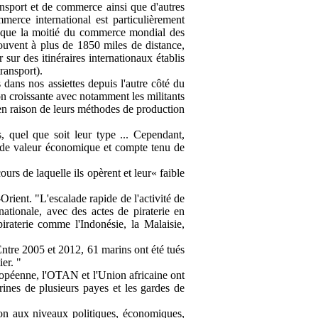
ransport et de commerce ainsi que d'autres
merce international est particulièrement
 que la moitié du commerce mondial des
ouvent à plus de 1850 miles de distance,
sur des itinéraires internationaux établis
ransport).
dans nos assiettes depuis l'autre côté du
 croissante avec notamment les militants
 en raison de leurs méthodes de production
, quel que soit leur type ... Cependant,
rande valeur économique et compte tenu de
ours de laquelle ils opèrent et leur« faible
Orient. "L'escalade rapide de l'activité de
ationale, avec des actes de piraterie en
iraterie comme l'Indonésie, la Malaisie,
"Entre 2005 et 2012, 61 marins ont été tués
er. "
ropéenne, l'OTAN et l'Union africaine ont
arines de plusieurs payes et les gardes de
ion aux niveaux politiques, économiques,