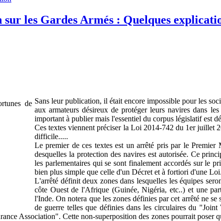
n sur les Gardes Armés : Quelques explicati
Sans leur publication, il était encore impossible pour les soc
aux armateurs désireux de protéger leurs navires dans les 
important à publier mais l'essentiel du corpus législatif est d
Ces textes viennent préciser la Loi 2014-742 du 1er juillet 
difficile.....
Le premier de ces textes est un arrêté pris par le Premier Mi
desquelles la protection des navires est autorisée. Ce prin
les parlementaires qui se sont finalement accordés sur le pri
bien plus simple que celle d'un Décret et à fortiori d'une Loi
L'arrêté définit deux zones dans lesquelles les équipes seront
côte Ouest de l'Afrique (Guinée, Nigéria, etc..) et une par
l'Inde. On notera que les zones définies par cet arrêté ne se
de guerre telles que définies dans les circulaires du "Joi
ance Association". Cette non-superposition des zones pourrait poser q