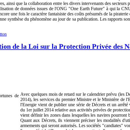
es, ainsi que la collaboration entre les divers intervenants des secteurs p
'utilisation de données issues de l'ONG "One Earth Future" à qui la C
ncore une fois le caractère fantaisiste des coûts présumés de la pirateri
ne synthèse du phénomène au jour de sa publication. Les rapports sont 
tion de la Loi sur la Protection Privée des N
Avec quelques mois de retard sur le calendrier prévu (les Déc
2014), les services du premier Ministre et le Ministère de 
l'Energie vient de publier une série de Décrets et un arrêt
du 1er juillet 2014 relative aux activités privées de protecti
vient définir les zones dans lesquelles les navires pourront b
Quant aux Décrets, ils viennent préciser les modalités d'ut
armements qui seront autorisés. Les sociétés "candiates" vo