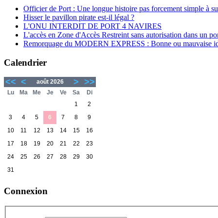
Officier de Port : Une longue histoire pas forcement simple à su
Hisser le pavillon pirate est-il légal ?
L'ONU INTERDIT DE PORT 4 NAVIRES
L'accès en Zone d'Accès Restreint sans autorisation dans un por
Remorquage du MODERN EXPRESS : Bonne ou mauvaise id
Calendrier
<<
<
>
>>
août 2026
Lu
Ma
Me
Je
Ve
Sa
Di
1
2
3
4
5
6
7
8
9
10
11
12
13
14
15
16
17
18
19
20
21
22
23
24
25
26
27
28
29
30
31
Connexion