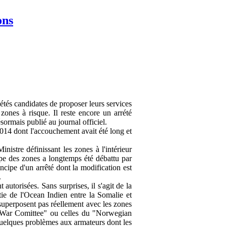
ons
iétés candidates de proposer leurs services
zones à risque. Il reste encore un arrété
ésormais publié au journal officiel.
2014 dont l'accouchement avait été long et
nistre définissant les zones à l'intérieur
cipe des zones a longtemps été débattu par
ncipe d'un arrêté dont la modification est
.
 autorisées. Sans surprises, il s'agit de la
tie de l'Ocean Indien entre la Somalie et
 superposent pas réellement avec les zones
nt War Comittee" ou celles du "Norwegian
uelques problèmes aux armateurs dont les