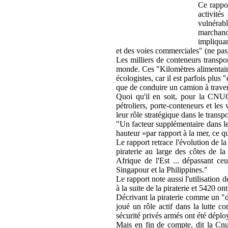
Ce rappor
activités
vulnérab
marchandi
impliquan
et des voies commerciales" (ne pas
Les milliers de conteneurs transpo
monde. Ces "Kilomètres alimentair
écologistes, car il est parfois plu
que de conduire un camion à trav
Quoi qu'il en soit, pour la CNUCE
pétroliers, porte-conteneurs et le
leur rôle stratégique dans le trans
"Un facteur supplémentaire dans le c
hauteur »par rapport à la mer, ce qui
Le rapport retrace l'évolution de l
piraterie au large des côtes de l
Afrique de l'Est ... dépassant ce
Singapour et la Philippines."
Le rapport note aussi l'utilisation 
à la suite de la piraterie et 5420 o
Décrivant la piraterie comme un "
joué un rôle actif dans la lutte c
sécurité privés armés ont été déploy
Mais en fin de compte, dit la Cnu