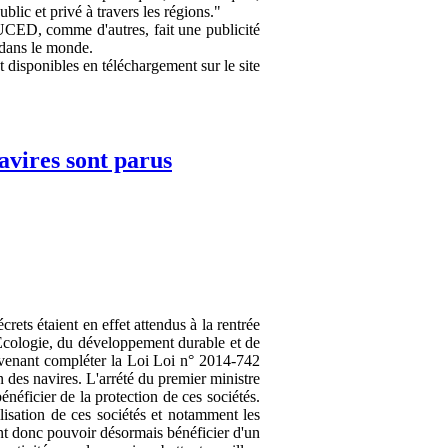
ublic et privé à travers les régions."
NUCED, comme d'autres, fait une publicité
e dans le monde.
disponibles en téléchargement sur le site
avires sont parus
rets étaient en effet attendus à la rentrée
l'Ecologie, du développement durable et de
é venant compléter la Loi Loi n° 2014-742
on des navires. L'arrété du premier ministre
énéficier de la protection de ces sociétés.
ilisation de ces sociétés et notamment les
nt donc pouvoir désormais bénéficier d'un