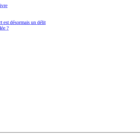
ivre
t est désormais un délit
ée ?