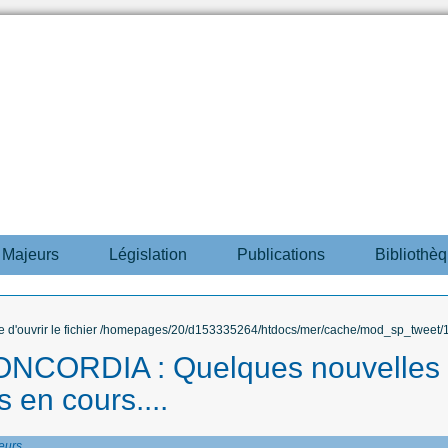
s Majeurs
Législation
Publications
Bibliothè
ble d'ouvrir le fichier /homepages/20/d153335264/htdocs/mer/cache/mod_sp_tweet/12
NCORDIA : Quelques nouvelles
 en cours....
eurs