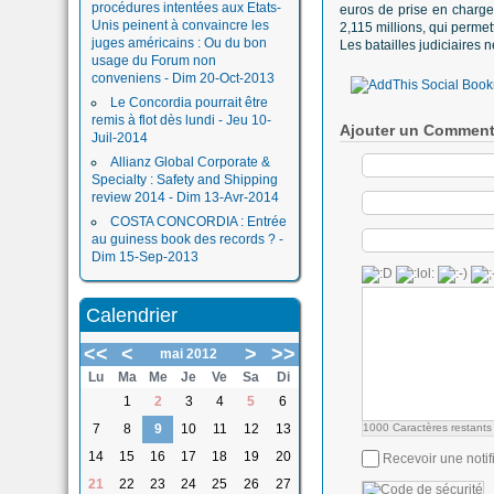
procédures intentées aux Etats-
euros de prise en charge
Unis peinent à convaincre les
2,115 millions, qui perme
juges américains : Ou du bon
Les batailles judiciaires 
usage du Forum non
conveniens - Dim 20-Oct-2013
Le Concordia pourrait être
remis à flot dès lundi - Jeu 10-
Ajouter un Comment
Juil-2014
Allianz Global Corporate &
Specialty : Safety and Shipping
review 2014 - Dim 13-Avr-2014
COSTA CONCORDIA : Entrée
au guiness book des records ? -
Dim 15-Sep-2013
Calendrier
<<
<
>
>>
mai 2012
Lu
Ma
Me
Je
Ve
Sa
Di
1
2
3
4
5
6
7
8
9
10
11
12
13
1000
Caractères restants
14
15
16
17
18
19
20
Recevoir une notif
21
22
23
24
25
26
27