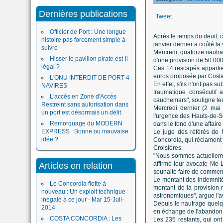
Dernières publications
Tweet
Officier de Port : Une longue
Après le temps du deuil, 
histoire pas forcement simple à
janvier dernier a coûté l
suivre
Mercredi, quatorze naufr
Hisser le pavillon pirate est-il
d'une provision de 50.00
légal ?
Ces 14 rescapés appartien
euros proposée par Costa 
L'ONU INTERDIT DE PORT 4
En effet, s'ils n'ont pas 
NAVIRES
traumatique consécutif 
L'accès en Zone d'Accès
cauchemars", souligne leu
Restreint sans autorisation dans
Mercredi dernier (2 mai 
un port est désormais un délit
l'urgence des Hauts-de-Sei
Remorquage du MODERN
dans le fond d'une affair
EXPRESS : Bonne ou mauvaise
Le juge des référés de 
idée ?
Concordia, qui réclament
Croisières.
"Nous sommes actuellemen
affirmé leur avocate Me L
Articles en relation
souhaité faire de comment
Le montant des indemnité
Le Concordia flotte à
montant de la provision
nouveau : Un exploit technique
astronomiques", argue l'a
inégalé à ce jour - Mar 15-Juil-
Depuis le naufrage quelq
2014
en échange de l'abandon d
COSTA CONCORDIA : Les
Les 235 restants, qui on