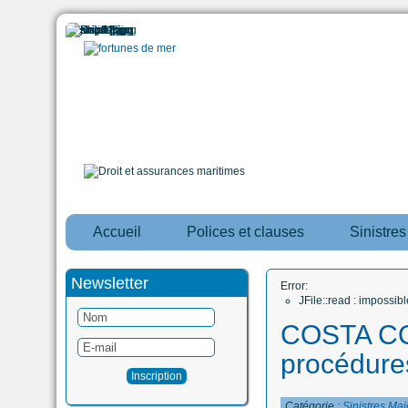
Accueil
Polices et clauses
Sinistre
Newsletter
Error:
JFile::read : impossi
COSTA CO
procédures
Catégorie :
Sinistres Maj