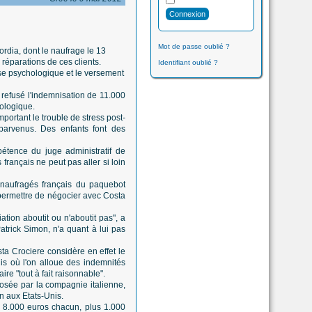
Mot de passe oublié ?
rdia, dont le naufrage le 13
réparations de ces clients.
Identifiant oublié ?
se psychologique et le versement
 refusé l'indemnisation de 11.000
hologique.
mportant le trouble de stress post-
 parvenus. Des enfants font des
pétence du juge administratif de
 français ne peut pas aller si loin
naufragés français du paquebot
permettre de négocier avec Costa
tion aboutit ou n'aboutit pas", a
atrick Simon, n'a quant à lui pas
a Crociere considère en effet le
s où l'on alloue des indemnités
e "tout à fait raisonnable".
osée par la compagnie italienne,
n aux Etats-Unis.
e 8.000 euros chacun, plus 1.000