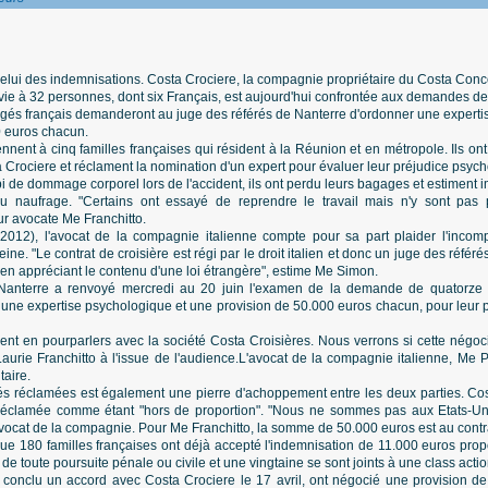
celui des indemnisations. Costa Crociere, la compagnie propriétaire du Costa Conco
a vie à 32 personnes, dont six Français, est aujourd'hui confrontée aux demandes de 
agés français demanderont au juge des référés de Nanterre d'ordonner une experti
0 euros chacun.
nent à cinq familles françaises qui résident à la Réunion et en métropole. Ils ont
Crociere et réclament la nomination d'un expert pour évaluer leur préjudice psyc
subi de dommage corporel lors de l'accident, ils ont perdu leurs bagages et estiment i
au naufrage. "Certains ont essayé de reprendre le travail mais n'y sont pas
r avocate Me Franchitto.
2012), l'avocat de la compagnie italienne compte pour sa part plaider l'incom
ne. "Le contrat de croisière est régi par le droit italien et donc un juge des référés
e en appréciant le contenu d'une loi étrangère", estime Me Simon.
Nanterre a renvoyé mercredi au 20 juin l'examen de la demande de quatorze 
 une expertise psychologique et une provision de 50.000 euros chacun, pour leur 
t en pourparlers avec la société Costa Croisières. Nous verrons si cette négocia
aurie Franchitto à l'issue de l'audience.L'avocat de la compagnie italienne, Me P
aire.
s réclamées est également une pierre d'achoppement entre les deux parties. Cost
 réclamée comme étant "hors de proportion". "Nous ne sommes pas aux Etats-Uni
vocat de la compagnie. Pour Me Franchitto, la somme de 50.000 euros est au contrair
ue 180 familles françaises ont déjà accepté l'indemnisation de 11.000 euros prop
e toute poursuite pénale ou civile et une vingtaine se sont joints à une class actio
t conclu un accord avec Costa Crociere le 17 avril, ont négocié une provision d