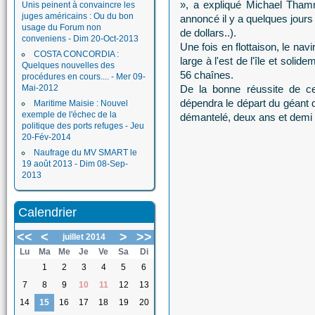
», a expliqué Michael Thamm
Unis peinent à convaincre les
juges américains : Ou du bon
annoncé il y a quelques jours 
usage du Forum non
de dollars..).
conveniens - Dim 20-Oct-2013
Une fois en flottaison, le nav
COSTA CONCORDIA :
large à l'est de l'île et solid
Quelques nouvelles des
56 chaînes.
procédures en cours.... - Mer 09-
Mai-2012
De la bonne réussite de ce
dépendra le départ du géant d
Maritime Maisie : Nouvel
exemple de l'échec de la
démantelé, deux ans et demi 
politique des ports refuges - Jeu
20-Fév-2014
Naufrage du MV SMART le
19 août 2013 - Dim 08-Sep-
2013
Calendrier
<<
<
>
>>
juillet 2014
Lu
Ma
Me
Je
Ve
Sa
Di
1
2
3
4
5
6
7
8
9
10
11
12
13
14
15
16
17
18
19
20