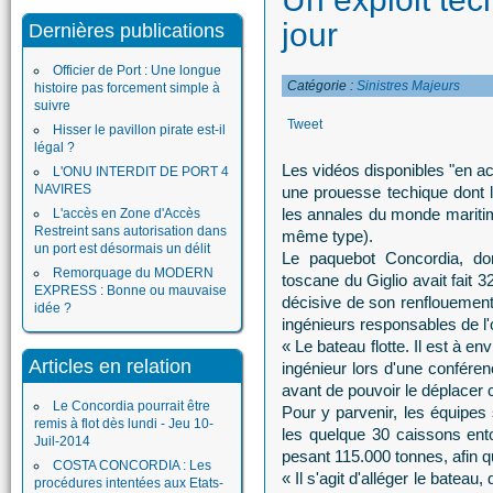
jour
Dernières publications
Officier de Port : Une longue
Catégorie :
Sinistres Majeurs
histoire pas forcement simple à
suivre
Tweet
Hisser le pavillon pirate est-il
légal ?
Les vidéos disponibles "en a
L'ONU INTERDIT DE PORT 4
NAVIRES
une prouesse techique dont l
les annales du monde mariti
L'accès en Zone d'Accès
Restreint sans autorisation dans
même type).
un port est désormais un délit
Le paquebot Concordia, don
Remorquage du MODERN
toscane du Giglio avait fait 
EXPRESS : Bonne ou mauvaise
décisive de son renflouement
idée ?
ingénieurs responsables de l'
« Le bateau flotte. Il est à e
Articles en relation
ingénieur lors d'une confére
avant de pouvoir le déplace
Le Concordia pourrait être
Pour y parvenir, les équipes
remis à flot dès lundi - Jeu 10-
les quelque 30 caissons ent
Juil-2014
pesant 115.000 tonnes, afin qu
COSTA CONCORDIA : Les
« Il s'agit d'alléger le bateau
procédures intentées aux Etats-