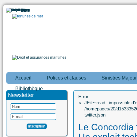
Accueil
Polices et clauses
Sinistres Majeur
Bibliothèque
Newsletter
Error:
JFile::read : impossible d'ou
/homepages/20/d15333526
twitter.json
Le Concordia f
Un exploit tec